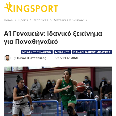
Home
Sports
Μπάσκετ
Μπάσκετ γυναικών
Α1 Γυναικών: Ιδανικό ξεκίνημα
για Παναθηναϊκό
ΜΠΑΣΚΕΤ ΓΥΝΑΙΚΩΝ
ΜΠΑΣΚΕΤ
ΠΑΝΑΘΗΝΑΪΚΟΣ ΜΠΑΣΚΕΤ
On
Οκτ 17, 2021
By
Θάνος Φωτόπουλος