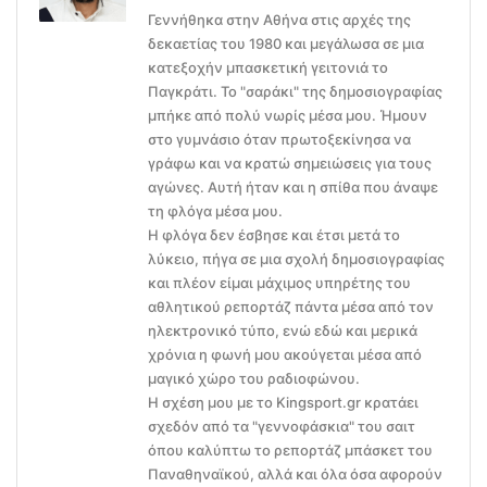
Γεννήθηκα στην Αθήνα στις αρχές της
δεκαετίας του 1980 και μεγάλωσα σε μια
κατεξοχήν μπασκετική γειτονιά το
Παγκράτι. Το "σαράκι" της δημοσιογραφίας
μπήκε από πολύ νωρίς μέσα μου. Ήμουν
στο γυμνάσιο όταν πρωτοξεκίνησα να
γράφω και να κρατώ σημειώσεις για τους
αγώνες. Αυτή ήταν και η σπίθα που άναψε
τη φλόγα μέσα μου.
Η φλόγα δεν έσβησε και έτσι μετά το
λύκειο, πήγα σε μια σχολή δημοσιογραφίας
και πλέον είμαι μάχιμος υπηρέτης του
αθλητικού ρεπορτάζ πάντα μέσα από τον
ηλεκτρονικό τύπο, ενώ εδώ και μερικά
χρόνια η φωνή μου ακούγεται μέσα από
μαγικό χώρο του ραδιοφώνου.
Η σχέση μου με το Kingsport.gr κρατάει
σχεδόν από τα "γεννοφάσκια" του σαιτ
όπου καλύπτω το ρεπορτάζ μπάσκετ του
Παναθηναϊκού, αλλά και όλα όσα αφορούν