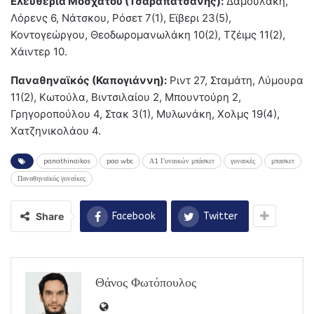
Ελευθερία Μοσχάτου (Τσαραπατσάνης):
Δαμουλάκη,
Λόρενς 6, Νάτσκου, Ρόσετ 7(1), Εϊβερι 23(5),
Κοντογεώργου, Θεοδωρομανωλάκη 10(2), Τζέιμς 11(2),
Χάιντερ 10.
Παναθηναϊκός (Καπογιάννη):
Ριντ 27, Σταμάτη, Λύμουρα
11(2), Κωτούλα, Βιντσιλαίου 2, Μπουντούρη 2,
Γρηγοροπούλου 4, Στακ 3(1), Μυλωνάκη, Χολμς 19(4),
Χατζηνικολάου 4.
panathinaikos
pao wbc
Α1 Γυναικών μπάσκετ
γυναικές
μπασκετ
Παναθηναϊκός γυναίκες
Share
Facebook
Twitter
Θάνος Φωτόπουλος