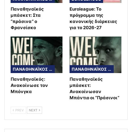
Παναθηναϊκός
Euroleague: Το
μπάσκετ: Στα
πρόγραμμα της
“πράσινα” ο
κανονικής διάρκειας
Φρανσίσκο
για το 2026-27
ΠΑΝΑΘΗΝΑΪΚΟΣ ΜΠΑΣΚΕΤ
ΠΑΝΑΘΗΝΑΪΚΟΣ ΜΠΑΣΚΕΤ
Παναθηναϊκός:
Παναθηναϊκός
Ανακοίνωσε τον
μπάσκετ:
Μπόνγκα
Ανακοίνωσαν
Μπάντιο οι “Πράσινοι”
PREV
NEXT