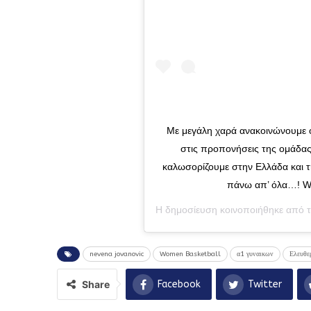
Με μεγάλη χαρά ανακοινώνουμε 
στις προπονήσεις της ομάδας
καλωσορίζουμε στην Ελλάδα και τη
πάνω απ’ όλα…! W
Η δημοσίευση κοινοποιήθηκε από 
nevena jovanovic
Women Basketball
α1 γυναικων
Ελευθε
Share
Facebook
Twitter