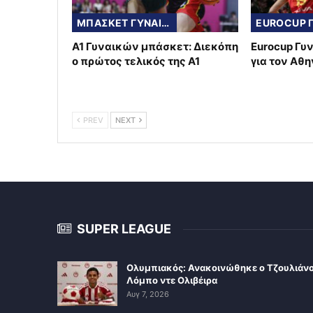
ΜΠΑΣΚΕΤ ΓΥΝΑΙΚΩΝ
Α1 Γυναικών μπάσκετ: Διεκόπη
Eurocup Γυ
ο πρώτος τελικός της Α1
για τον Αθ
PREV
NEXT
SUPER LEAGUE
Ολυμπιακός: Ανακοινώθηκε ο Τζουλιάν
Λόμπο ντε Ολιβέιρα
Αυγ 7, 2026