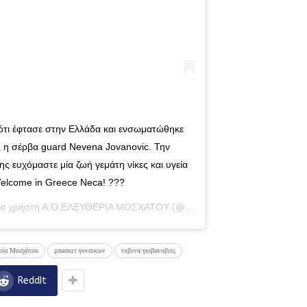
ότι έφτασε στην Ελλάδα και ενσωματώθηκε
 η σέρβα guard Nevena Jovanovic. Την
ς ευχόμαστε μία ζωή γεμάτη νίκες και υγεία
elcome in Greece Neca! ???
το χρήστη
Α.Ο.ΕΛΕΥΘΕΡΙΑ ΜΟΣΧΑΤΟΥ
(@eleytheria_moschatou_wb) στις
ρία Μοσχάτου
μπασκετ γυναικων
νεβενα γιοβανοβιτς
ReddIt