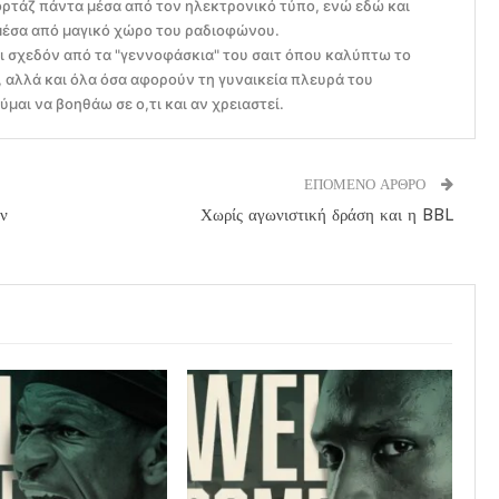
ρτάζ πάντα μέσα από τον ηλεκτρονικό τύπο, ενώ εδώ και
μέσα από μαγικό χώρο του ραδιοφώνου.
ει σχεδόν από τα "γεννοφάσκια" του σαιτ όπου καλύπτω το
αλλά και όλα όσα αφορούν τη γυναικεία πλευρά του
μαι να βοηθάω σε ο,τι και αν χρειαστεί.
ΕΠΟΜΕΝΟ ΑΡΘΡΟ
ν
Χωρίς αγωνιστική δράση και η BBL