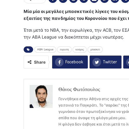
Μία μία οι μεγάλες μπασκετικές λίγκες του κ
εξαιτίας της πανδημίας του Κορονοίου που έχει
Έτσι μετά το ΝΒΑ, την ευρωλίγκα, την ACB, τον ΕΣ
την ABA League να διακόπτεται μέχρι νεωτέρας.
ABA League
ευρωπη
κοσμος
μπασκετ
Share
Facebook
Twitter
Θάνος Φωτόπουλος
Γεννήθηκα στην Αθήνα στις αρχές της
γειτονιά το Παγκράτι. Το "σαράκι" τη
γυμνάσιο όταν πρωτοξεκίνησα να γράφ
σπίθα που άναψε τη φλόγα μέσα μου.
Η φλόγα δεν έσβησε και έτσι μετά το λ