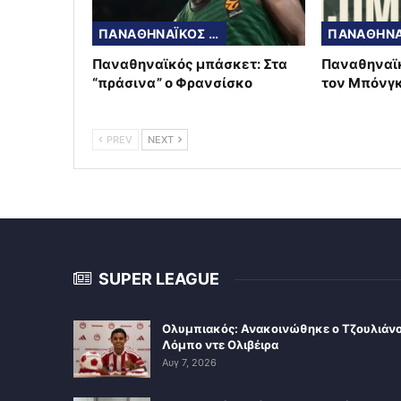
ΠΑΝΑΘΗΝΑΪΚΟΣ ΜΠΑΣΚΕΤ
Παναθηναϊκός μπάσκετ: Στα
Παναθηναϊ
“πράσινα” ο Φρανσίσκο
τον Μπόνγ
PREV
NEXT
SUPER LEAGUE
Ολυμπιακός: Ανακοινώθηκε ο Τζουλιάν
Λόμπο ντε Ολιβέιρα
Αυγ 7, 2026