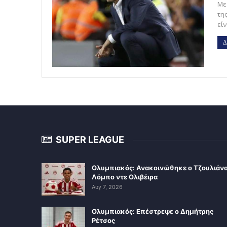
Με
τη
είν
Δ
SUPER LEAGUE
Ολυμπιακός: Ανακοινώθηκε ο Τζουλιάν
Λόμπο ντε Ολιβέιρα
Αυγ 7, 2026
Ολυμπιακός: Επέστρεψε ο Δημήτρης
Ρέτσος