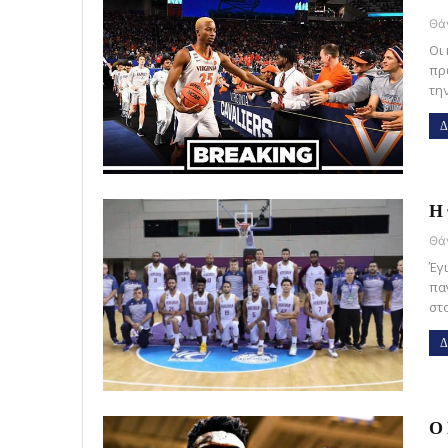
Οι
πρ
τη
Δ
Η 
Έγ
πα
στ
Δ
Ο 