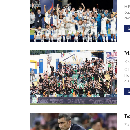
Η 
δικ
αν
Δ
Με
Kin
Ο 
Πα
400
Δ
Βα