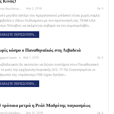
ς Κίνας!
Θάνος Φωτόπουλος
Απρ 2, 2019
0
 νέο μεγάλο αστέρι του Αμερικανικού μπάσκετ είναι χωρίς καμία
φιβολία ο Ζάιον Ουίλιαμσον με τον προπονητή της TEAM USA
ρέγκ Πόποβιτς να σκέφτεται σοβαρά να τον συμπεριλάβει…
ΙΑΒΑΣΤΕ ΠΕΡΙΣΣΟΤΕΡΑ...
ρίς κόσμο ο Παναθηναϊκός στη Λιβαδειά
gsport team
Φεβ 1, 2019
0
Λεβαδειακός δε σκοπεύει να δώσει εισιτήρια στον Παναθηναϊκό
 το ματς της ερχόμενης Κυριακής (3/2, 17:15). Συγκεκριμένα, οι
θρωποι της «πράσινης» ΠΑΕ είχαν ζητήσει…
ΙΑΒΑΣΤΕ ΠΕΡΙΣΣΟΤΕΡΑ...
 τρόπαια μετρά η Ρεάλ Μαδρίτης παγκοσμίως
Φωτεινή Χαλβαντζή
Δεκ 31, 2018
0