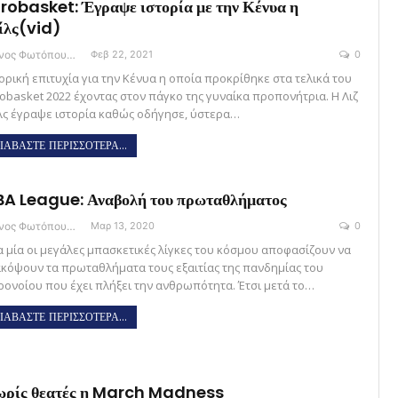
robasket: Έγραψε ιστορία με την Κένυα η
ίλς(vid)
Θάνος Φωτόπουλος
Φεβ 22, 2021
0
τορική επιτυχία για την Κένυα η οποία προκρίθηκε στα τελικά του
robasket 2022 έχοντας στον πάγκο της γυναίκα προπονήτρια. Η Λιζ
λς έγραψε ιστορία καθώς οδήγησε, ύστερα…
ΙΑΒΑΣΤΕ ΠΕΡΙΣΣΟΤΕΡΑ...
A League: Αναβολή του πρωταθλήματος
Θάνος Φωτόπουλος
Μαρ 13, 2020
0
α μία οι μεγάλες μπασκετικές λίγκες του κόσμου αποφασίζουν να
ακόψουν τα πρωταθλήματα τους εξαιτίας της πανδημίας του
ρονοίου που έχει πλήξει την ανθρωπότητα. Έτσι μετά το…
ΙΑΒΑΣΤΕ ΠΕΡΙΣΣΟΤΕΡΑ...
ωρίς θεατές η March Madness