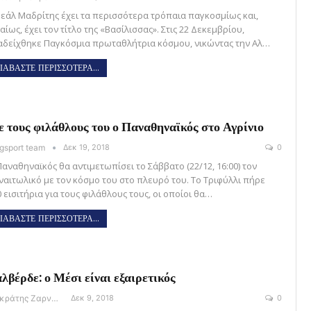
Ρεάλ Μαδρίτης έχει τα περισσότερα τρόπαια παγκοσμίως και,
αίως, έχει τον τίτλο της «Βασίλισσας». Στις 22 Δεκεμβρίου,
αδείχθηκε Παγκόσμια πρωταθλήτρια κόσμου, νικώντας την Αλ…
ΙΑΒΑΣΤΕ ΠΕΡΙΣΣΟΤΕΡΑ...
 τους φιλάθλους του ο Παναθηναϊκός στο Αγρίνιο
gsport team
Δεκ 19, 2018
0
Παναθηναϊκός θα αντιμετωπίσει το Σάββατο (22/12, 16:00) τον
ναιτωλικό με τον κόσμο του στο πλευρό του. Το Τριφύλλι πήρε
 εισιτήρια για τους φιλάθλους τους, οι οποίοι θα…
ΙΑΒΑΣΤΕ ΠΕΡΙΣΣΟΤΕΡΑ...
λβέρδε: ο Μέσι είναι εξαιρετικός
Σωκράτης Ζαρναβέλης
Δεκ 9, 2018
0