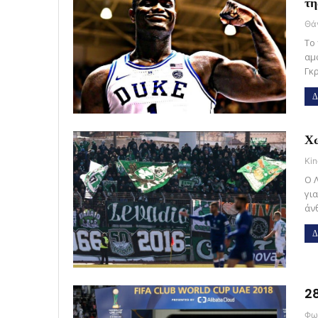
τη
Το
αμ
Γκ
Δ
Χω
Kin
Ο 
για
άν
Δ
28