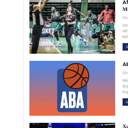
Af
Μ
Ισ
Af
Μι
Δ
AB
Μί
δι
Κο
Δ
Χ