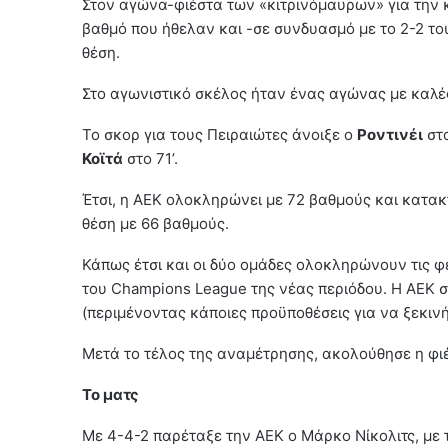
Στον αγώνα-φιέστα των «κιτρινόμαυρων» για την κ
βαθμό που ήθελαν και -σε συνδυασμό με το 2-2 τ
θέση.
Στο αγωνιστικό σκέλος ήταν ένας αγώνας με καλές 
Το σκορ για τους Πειραιώτες άνοιξε ο
Ροντινέι
στο
Κοϊτά
στο 71’.
Έτσι, η ΑΕΚ ολοκληρώνει με 72 βαθμούς και κατακ
θέση με 66 βαθμούς.
Κάπως έτσι και οι δύο ομάδες ολοκληρώνουν τις φ
του Champions League της νέας περιόδου. Η ΑΕΚ σ
(περιμένοντας κάποιες προϋποθέσεις για να ξεκινήσ
Μετά το τέλος της αναμέτρησης, ακολούθησε η φι
Το ματς
Με 4-4-2 παρέταξε την ΑΕΚ ο Μάρκο Νίκολιτς, με 