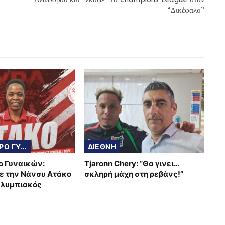
“Δικέφαλο”
ΠΟΔΟΣΦΑΙΡΟ ΓΥΝΑΙΚΩΝ
ΔΙΕΘΝΗ
ο Γυναικών:
Tjaronn Chery: “Θα γινει…
ε την Νάνσυ Ατάκο
σκληρή μάχη στη ρεβάνς!”
Ολυμπιακός