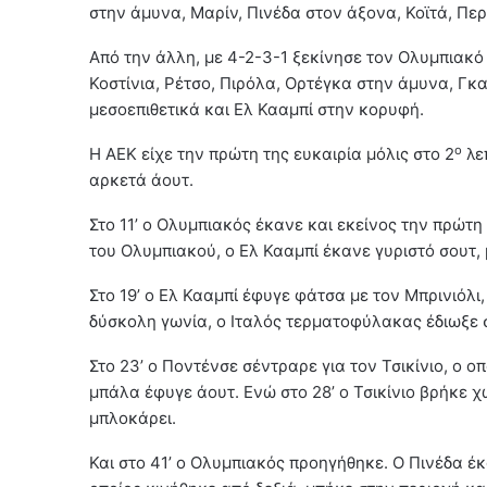
στην άμυνα, Μαρίν, Πινέδα στον άξονα, Κοϊτά, Περέι
Από την άλλη, με 4-2-3-1 ξεκίνησε τον Ολυμπιακό
Κοστίνια, Ρέτσο, Πιρόλα, Ορτέγκα στην άμυνα, Γκαρ
μεσοεπιθετικά και Ελ Κααμπί στην κορυφή.
ο
Η ΑΕΚ είχε την πρώτη της ευκαιρία μόλις στο 2
λε
αρκετά άουτ.
Στο 11’ ο Ολυμπιακός έκανε και εκείνος την πρώτη
του Ολυμπιακού, ο Ελ Κααμπί έκανε γυριστό σουτ,
Στο 19’ ο Ελ Κααμπί έφυγε φάτσα με τον Μπρινιόλ
δύσκολη γωνία, ο Ιταλός τερματοφύλακας έδιωξε 
Στο 23’ ο Ποντένσε σέντραρε για τον Τσικίνιο, ο 
μπάλα έφυγε άουτ. Ενώ στο 28’ ο Τσικίνιο βρήκε χ
μπλοκάρει.
Και στο 41’ ο Ολυμπιακός προηγήθηκε. Ο Πινέδα έ