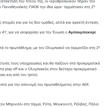
ατάκτηση του τίτλου της, οι «ερυθρόλευκοι» πήραν τον
η
ου Παναθηναϊκός-ΠΑΟΚ την ίδια ώρα- τερμάτισαν στη 2
στιγμές και για τις δύο ομάδες, αλλά και αρκετή ένταση.
 41’, για να ισοφαρίσει για την Ένωση ο
Αμπουμπακαρί
η
τά το πρωτάθλημα, με τον Ολυμπιακό να τερματίζει στη 2
ετινές τους υποχρεώσεις και θα παίξουν στα προκριματικά
τα play off και ο Ολυμπιακός στον δεύτερο προκριματικό
ει και από τον τρίτο).
έστα για την απονομή του πρωταθλήματος στην ΑΕΚ.
τον Μπρινιόλι στο τέρμα, Ρότα, Μουκουντί, Ρέλβας, Πήλιο