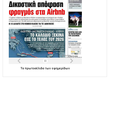
Τα
πρωτοσέλιδα
των
εφημερίδων