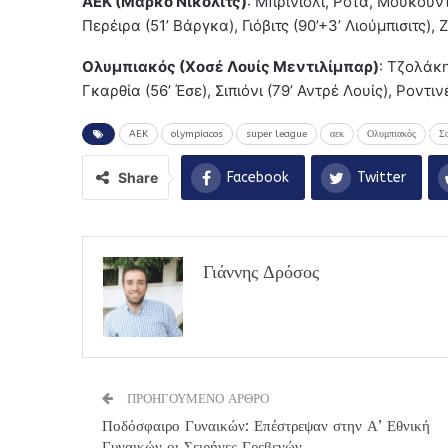
ΑΕΚ (Μάρκο Νίκολιτς)
: Μπρινιόλι, Ρότα, Μουκουντ
Περέιρα (51’ Βάργκα), Γιόβιτς (90’+3’ Λιούμπισιτς), Ζ
Ολυμπιακός (Χοσέ Λουίς Μεντιλίμπαρ)
: Τζολάκη
Γκαρθία (56’ Έσε), Σιπιόνι (79’ Αντρέ Λουίς), Ροντιν
AEK
olympiacos
super league
αεκ
Ολυμπιακός
Σ
Share
Facebook
Twitter
Γιάννης Δρόσος
ΠΡΟΗΓΟΥΜΕΝΟ ΑΡΘΡΟ
Ποδόσφαιρο Γυναικών: Επέστρεψαν στην Α’ Εθνική
Γυναικών οι Σειρήνες Γρεβενών