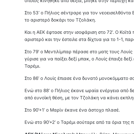
οποίος κινήθηκε από δεξιά, μπήκε στην περιοχή κα
Στο 53’ ο Πήλιος σέντραρε για τον νεοεισελθόντα
το αριστερό δοκάρι του Τζολάκη.
Και η ΑΕΚ έφτασε στην ισοφάριση στο 72’. Ο Κοϊτά
αριστερό και την έστειλε στα δίχτυα για το 1-1, 
Στο 79’ ο Μεντιλίμπαρ πέρασε στο ματς τους Λουίς κ
γύρισε για να παίξει δεξί μπακ, ο Λουίς έπαιξε δεξ
Ταρέμι.
Στο 86’ ο Λουίς έπιασε ένα δυνατό μονοκόμματο σ
Ενώ στο 88’ ο Πήλιος έκανε ωραία ενέργεια από δε
από ευνοϊκή θέση, με τον Τζολάκη να κάνει εκπλη
Στο 90’+1’ ο Μαρίν έκανε ένα άστοχο πλασέ.
Ενώ στο 90’+2’ ο Ταρέμι σούταρε από τα όρια της 