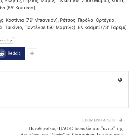
ί, Ρέλβας, Πήλιος, Μαρίν, Πινέδα (65’ Ζοάο Μάριο), Κοϊτά,
ίνι (65’ Κουτέσα)
ς, Κοστίνια (79’ Μπιανκόν), Ρέτσος, Πιρόλα, Ορτέγκα,
έι, Τσικίνιο, Ποντένσε (56’ Μαρτίνς), Ελ Κααμπί (73’ Ταρέμι)
ουπερ λιγκ
ReddIt
ΕΠΟΜΕΝΟ ΑΡΘΡΟ
Παναθηναϊκός-ΠΑΟΚ: Ισοπαλία στο “αντίο” της
Λεωφόρου και “έκοψε” το Champions League στον