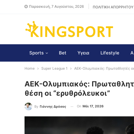
Παρασκευή, 7 Αυγούστου, 2026
ΠΟΛΙΤΙΚΗ ΑΠΟΡΡΗΤΟΥ
Sports
Bet
Υγεια
Lifestyle
Α
Home
Super League 1
ΑΕΚ-Ολυμπιακός: Πρωταθλητές οι “
ΑΕΚ-Ολυμπιακός: Πρωταθλητές
θέση οι “ερυθρόλευκοι”
On
Μάι 17, 2026
By
Γιάννης Δρόσος