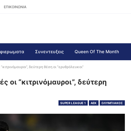
ΕΠΙΚΟΙΝΩΝΙΑ
φιερωματα
Συνεντευξεις
Queen Of The Month
κιτρινόμαυροι”, δεύτερη θέση οι “ερυθρόλευκοι”
 οι “κιτρινόμαυροι”, δεύτερη
SUPER LEAGUE 1
AEK
ΟΛΥΜΠΙΑΚΟΣ