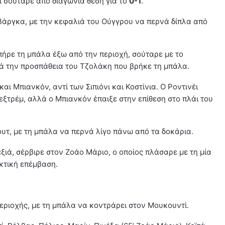
ι σούταρε από διαγώνια θέση για το
0-1
.
 Βάργκα, με την κεφαλιά του Ούγγρου να περνά δίπλα από
 πήρε τη μπάλα έξω από την περιοχή, σούταρε με το
παρά την προσπάθεια του Τζολάκη που βρήκε τη μπάλα.
αι Μπιανκόν, αντί των Σιπιόνι και Κοστίνια. Ο Ροντινέι
ί εξτρέμ, αλλά ο Μπιανκόν έπαιξε στην επίθεση στο πλάι του
ουτ, με τη μπάλα να περνά λίγο πάνω από τα δοκάρια.
ξιά, σέρβιρε στον Ζοάο Μάριο, ο οποίος πλάσαρε με τη μία
κτική επέμβαση.
περιοχής, με τη μπάλα να κοντράρει στον Μουκουντί.