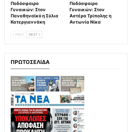
Ποδόσφαιρο
Ποδόσφαιρο
Γυναικών: Στον
Γυναικών: Στον
Παναθηναϊκό η Σύλια
Αστέρα Τρίπολης η
Κατεργιαννάκη
Αντωνία Νίκα
PREV
NEXT
ΠΡΩΤΟΣΕΛΙΔΑ