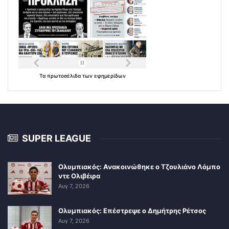
Τα
πρωτοσέλιδα
των
εφημερίδων
SUPER LEAGUE
Ολυμπιακός: Ανακοινώθηκε ο Τζουλιάνο Λόμπο
ντε Ολιβέιρα
Αυγ 7, 2026
Ολυμπιακός: Επέστρεψε ο Δημήτρης Ρέτσος
Αυγ 7, 2026