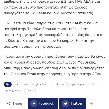
Επιθυμία της ιδιοκτησίας και του Δ.Σ. της ΠΑΕ ΑΕΛ είναι
να παραμείνει στο προπονητικό staff ως άμεσος
συνεργάτης του κ. Festa και ο κ. Κώστας Κατσάρας.
Ο κ. Festa θα είναι αύριο στις 12:00 στην Αθήνα και θα
μεταβεί στην Τρίπολη όπου θα συναντηθεί με την
αποστολή της ομάδας, επικεφαλής της οποίας θα είναι ο
κ. Κώστας Κατσάρας ο οποίος θα επιμεληθεί και την
αυριανή προπόνηση της ομάδας.
Παρόντες στην αυριανή προπόνηση των παικτών θα είναι
και οι κύριοι Ανδρέας Λαυδαριάς, Γιώργος Φουσέκης,
Μπάμπης Παναγούλης, δηλαδή όλοι οι παλιοί συνεργάτες
του Gianluca Festa στην προηγούμενη θητεία στην ΑΕΛ».
ael
festa
giannis tatsis
larisa
super league 1
αελ
γιαννης τατσης
λαρισα
Share
Facebook
Twitter