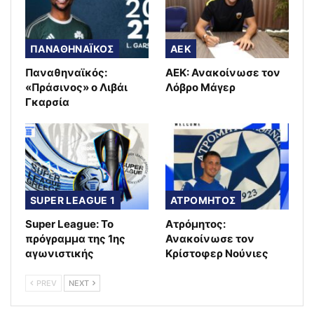
ΠΑΝΑΘΗΝΑΪΚΟΣ
AEK
Παναθηναϊκός:
ΑΕΚ: Ανακοίνωσε τον
«Πράσινος» ο Λιβάι
Λόβρο Μάγερ
Γκαρσία
SUPER LEAGUE 1
ΑΤΡΟΜΗΤΟΣ
Super League: Το
Ατρόμητος:
πρόγραμμα της 1ης
Ανακοίνωσε τον
αγωνιστικής
Κρίστοφερ Νούνιες
PREV
NEXT