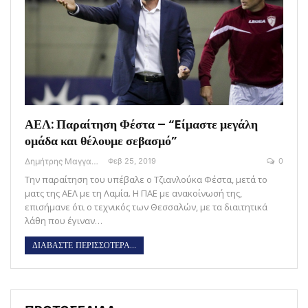
ΑΕΛ: Παραίτηση Φέστα – “Eίμαστε μεγάλη
ομάδα και θέλουμε σεβασμό”
Δημήτρης Μαγγανάρης
Φεβ 25, 2019
0
Την παραίτηση του υπέβαλε ο Τζιανλούκα Φέστα, μετά το
ματς της ΑΕΛ με τη Λαμία. Η ΠΑΕ με ανακοίνωσή της,
επισήμανε ότι ο τεχνικός των Θεσσαλών, με τα διαιτητικά
λάθη που έγιναν…
ΔΙΑΒΑΣΤΕ ΠΕΡΙΣΣΟΤΕΡΑ...