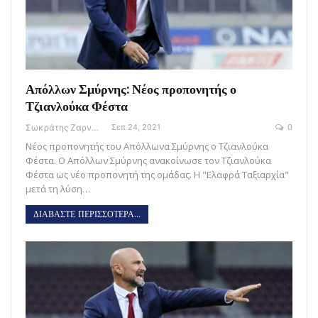
Απόλλων Σμύρνης: Νέος προπονητής ο
Τζιανλούκα Φέστα
Σωκράτης Ζαρναβέλης
Σεπ 24, 2021
0
Νέος προπονητής του Απόλλωνα Σμύρνης ο Τζιανλούκα
Φέστα. Ο Απόλλων Σμύρνης ανακοίνωσε τον Τζιανλούκα
Φέστα ως νέο προπονητή της ομάδας. Η "Ελαφρά Ταξιαρχία"
μετά τη λύση…
ΔΙΑΒΑΣΤΕ ΠΕΡΙΣΣΟΤΕΡΑ...