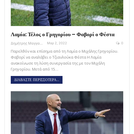
Λαμία: Τέλος ο Γρηγορίου – Φαβορί ο Φέστα
Δημήτρης Μαγγανάρης
Μαρ 2, 2022
0
Παρελθόν και επίσημα από τη Λαμία ο Μιχάλης Γρηγορίου.
Φαβορί να αναλάβει ο Τζιανλούκα Φέστα Η Λαμία
ανακοίνωσε τη λύση συνεργασία της με τον Μιχάλη
Γρηγορίου. Μετά από 15…
ΔΙΑΒΑΣΤΕ ΠΕΡΙΣΣΟΤΕΡΑ...