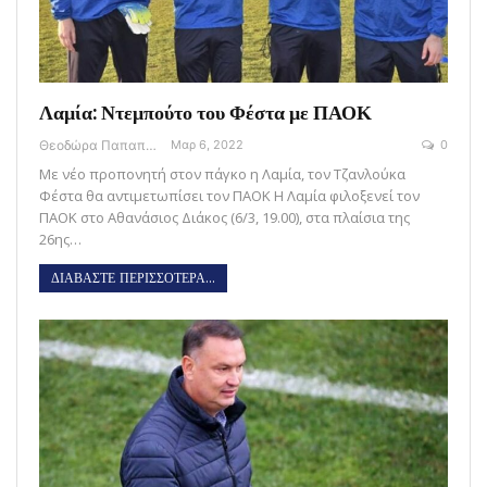
Λαμία: Ντεμπούτο του Φέστα με ΠΑΟΚ
Θεοδώρα Παπαποστόλου
Μαρ 6, 2022
0
Με νέο προπονητή στον πάγκο η Λαμία, τον Τζανλούκα
Φέστα θα αντιμετωπίσει τον ΠΑΟΚ Η Λαμία φιλοξενεί τον
ΠΑΟΚ στο Αθανάσιος Διάκος (6/3, 19.00), στα πλαίσια της
26ης…
ΔΙΑΒΑΣΤΕ ΠΕΡΙΣΣΟΤΕΡΑ...