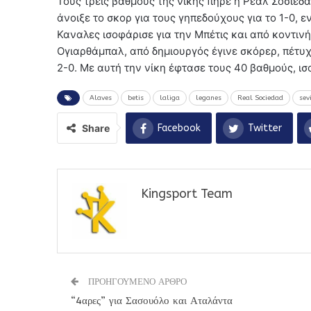
Τους τρεις βαθμούς της νίκης πήρε η Ρεάλ Σοσιεδάδ
άνοιξε το σκορ για τους γηπεδούχους για το 1-0, ε
Καναλες ισοφάρισε για την Μπέτις και από κοντινή
Ογιαρθάμπαλ, από δημιουργός έγινε σκόρερ, πέτυχ
2-0. Με αυτή την νίκη έφτασε τους 40 βαθμούς, ι
Alaves
betis
laliga
leganes
Real Sociedad
sev
Share
Facebook
Twitter
Kingsport Team
ΠΡΟΗΓΟΥΜΕΝΟ ΑΡΘΡΟ
“4αρες” για Σασουόλο και Αταλάντα