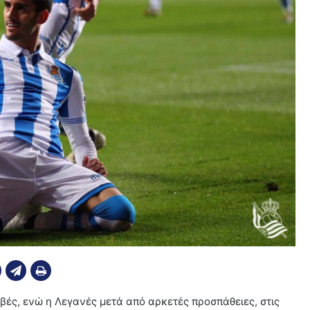
ές, ενώ η Λεγανές μετά από αρκετές προσπάθειες, στις