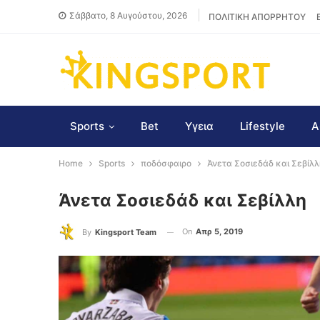
Σάββατο, 8 Αυγούστου, 2026
ΠΟΛΙΤΙΚΗ ΑΠΟΡΡΗΤΟΥ
Sports
Bet
Υγεια
Lifestyle
Α
Home
Sports
ποδόσφαιρο
Άνετα Σοσιεδάδ και Σεβίλλ
Άνετα Σοσιεδάδ και Σεβίλλη
On
Απρ 5, 2019
By
Kingsport Team