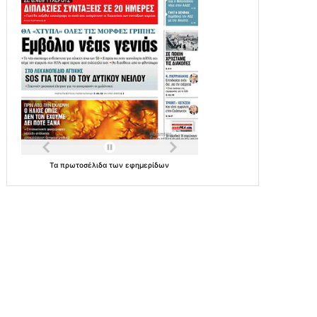
Τα
πρωτοσέλιδα
των
εφημερίδων