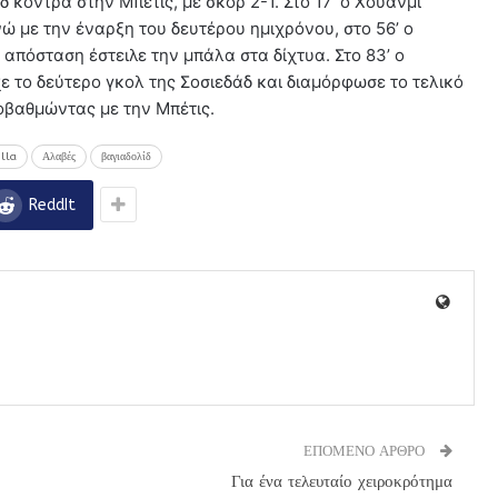
 κόντρα στην Μπέτις, με σκορ 2-1. Στο 17’ ο Χουάνμι
νώ με την έναρξη του δευτέρου ημιχρόνου, στο 56’ ο
 απόσταση έστειλε την μπάλα στα δίχτυα. Στο 83’ ο
ε το δεύτερο γκολ της Σοσιεδάδ και διαμόρφωσε το τελικό
σοβαθμώντας με την Μπέτις.
illa
Αλαβές
βαγιαδολίδ
ReddIt
ΕΠΟΜΕΝΟ ΑΡΘΡΟ
Για ένα τελευταίο χειροκρότημα