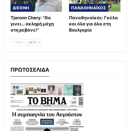
ΔΙΕΘΝΗ
ΠΑΝΑΘΗΝΑΪΚΟΣ
Tjaronn Chery: “Θα
Παναθηναϊκός: Γκέλα
γινει… σκληρή μάχη
και όλα για όλα στη
στη ρεβάνς!”
Βουλγαρία
PREV
NEXT
ΠΡΩΤΟΣΕΛΙΔΑ