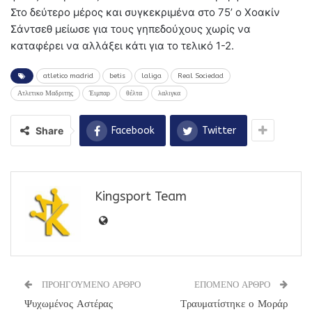
Στο δεύτερο μέρος και συγκεκριμένα στο 75’ ο Χοακίν
Σάντσεθ μείωσε για τους γηπεδούχους χωρίς να
καταφέρει να αλλάξει κάτι για το τελικό 1-2.
atletico madrid
betis
laliga
Real Sociedad
Ατλετικο Μαδριτης
Έιμπαρ
θέλτα
λαλιγκα
Share
Facebook
Twitter
Kingsport Team
ΠΡΟΗΓΟΥΜΕΝΟ ΑΡΘΡΟ
ΕΠΟΜΕΝΟ ΑΡΘΡΟ
Ψυχωμένος Αστέρας
Τραυματίστηκε ο Μοράρ