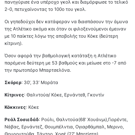
πανηγύρισε ένα υπέροχο γκολ και διαμόρφωσε το τελικό
2-0, πετυχαίνοντας το 100ο του γκολ.
Οι γηπεδούχοι δεν κατάφεραν να διασπάσουν την άμυνα
της Ατλέτικο ακόμα και όταν οι φιλοξενούμενοι έμειναν
με 10 παίκτες λόγω της αποβολής του Κόκε (δεύτερη
κίτρινη).
Όσον αφορά την βαθμολογική κατάταξη η Ατλέτικο
παρέμενε δεύτερη με 53 βαθμούς και μείωσε στο -7 από
την πρωτοπόρο Μπαρτσελόνα.
Σκόρερ
: 30’, 33’ Μοράτα
Κίτρινες
: Θαλντούα/ Κόκε, Ερνάντεθ, Γκοντίν
Κόκκινες
: Κόκε
Ρεάλ Σοσιεδάδ
: Ρούλι, Θαλντούα(68’ Χουάνμι),Γιορέντε,
Νάβας, Ερνάντεζ, Θουμπέλντια, Ογιαρθάμπαλ, Μερινο,
Θουρουτούθα, Σάντρο, Χοσέ (27’ Μποτίστα)