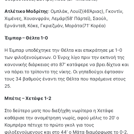
Ατλέτικο Μαδρίτης
: Ομπλάκ, Λουίζ(46’Αριας), Γκοντίν,
Χιμένες, Χουανφράν, Λεμάρ(58’ Πάρτεϊ), Σαούλ,
Ερνάντεθ, Κόκε, Γκριεζμάν, Μοράτα(71’ Κορέα)
Έιμπαρ – Θέλτα 1-0
Η Έιμπαρ υποδέχτηκε την Θέλτα και επικράτησε με 1-0
των φιλοξενούμενων. Ο Ένριχ λίγο πριν την εκπνοή της
κανονικής διάρκειας στο 87’ κατάφερε να βρει δίχτυα και
να πάρει το τρίποντο της νίκης. Οι γηπεδούχοι έφτασαν
τους 34 βαθμούς έναντι της Θέλτα που παρέμεινε στους
25.
Μπέτις – Χετάφε 1-2
Στο δεύτερο ματς που διεξήχθη νωρίτερα η Χετάφε
καθάρισε την αναμέτρηση νωρίς, αφού μόλις το 20’ ο
Καμπρέρα πέτυχε το πρώτο γκολ για τους
φιλοξενούμενους και στο 44’ ο Μάτα διαμόρφωσε το 0-2.