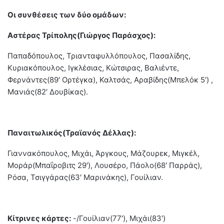
Οι συνθέσεις των δύο ομάδων:
Αστέρας Τρίπολης(Γιώργος Παράσχος):
Παπαδόπουλος, Τριανταφυλλόπουλος, Πασαλίδης,
Κυριακόπουλος, Ιγκλέσιας, Κώτσιρας, Βαλιέντε,
Φερνάντες(89′ Ορτέγκα), Καλτσάς, Αραβίδης(Μπελόκ 5′) ,
Μανιάς(82′ Δουβίκας).
Παναιτωλικός(Τραϊανός Δέλλας):
Γιαννακόπουλος, Μιχάι, Άργκους, Μάζουρεκ, Μιγκέλ,
Μοράρ(Μπαΐροβιτς 29′), Λουσέρο, Πάολο(68′ Παρράς),
Ρόσα, Τσιγγάρας(63′ Μαρινάκης), Γουίλιαν.
Κίτρινες κάρτες:
-/Γουίλιαν(77′), Μιχάι(83′)