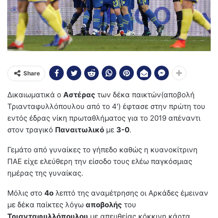
Share
Δικαιωματικά ο
Αστέρας
των δέκα παικτών(αποβολή
Τριανταφυλλόπουλου από το 4′) έφτασε στην πρώτη του
εντός έδρας νίκη πρωταθλήματος για το 2019 απέναντι
στον τραγικό
Παναιτωλικό
με
3-0
.
Γεμάτο από γυναίκες το γήπεδο καθώς η κυανοκίτρινη
ΠΑΕ είχε ελεύθερη την είσοδο τους ελέω παγκόσμιας
ημέρας της γυναίκας.
Μόλις στο
4ο
λεπτό της αναμέτρησης οι Αρκάδες έμειναν
με δέκα παίκτες λόγω
αποβολής
του
Τριανταφυλλόπουλου
με απευθείας κόκκινη κάρτα.