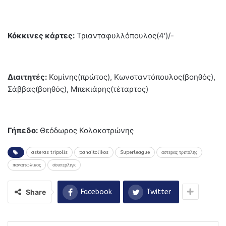
Κόκκινες κάρτες:
Τριανταφυλλόπουλος(4′)/-
Διαιτητές:
Κομίνης(πρώτος), Κωνσταντόπουλος(βοηθός),
Σάββας(βοηθός), Μπεκιάρης(τέταρτος)
Γήπεδο:
Θεόδωρος Κολοκοτρώνης
asteras tripolis
panaitolikos
Superleague
αστερας τριπολης
παναιτωλικος
σουπερλιγκ
Share
Facebook
Twitter