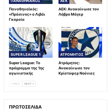
ΠΑΝΑΘΗΝΑΪΚΟΣ
AEK
Παναθηναϊκός:
ΑΕΚ: Ανακοίνωσε τον
«Πράσινος» ο Λιβάι
Λόβρο Μάγερ
Γκαρσία
SUPER LEAGUE 1
ΑΤΡΟΜΗΤΟΣ
Super League: Το
Ατρόμητος:
πρόγραμμα της 1ης
Ανακοίνωσε τον
αγωνιστικής
Κρίστοφερ Νούνιες
PREV
NEXT
ΠΡΩΤΟΣΕΛΙΔΑ