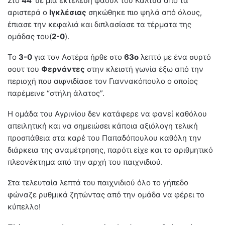
Στο
44
‘ σε μία εκτέλεση φάουλ του Καλτσά από τα
αριστερά ο
Ιγκλέσιας
σηκώθηκε πιο ψηλά από όλους,
έπιασε την κεφαλιά και διπλασίασε τα τέρματα της
ομάδας του(
2-0
).
Το
3-0
για τον Αστέρα ήρθε στο
63ο
λεπτό με ένα συρτό
σουτ του
Φερνάντες
στην κλειστή γωνία έξω από την
περιοχή που αιφνιδίασε τον Γιαννακόπουλο ο οποίος
παρέμεινε “στήλη άλατος”.
Η ομάδα του Αγρινίου δεν κατάφερε να φανεί καθόλου
απειλητική και να σημειώσει κάποια αξιόλογη τελική
προσπάθεια στα καρέ του Παπαδόπουλου καθόλη την
διάρκεια της αναμέτρησης, παρότι είχε και το αριθμητικό
πλεονέκτημα από την αρχή του παιχνιδιού.
Στα τελευταία λεπτά του παιχνιδιού όλο το γήπεδο
φώναζε ρυθμικά ζητώντας από την ομάδα να φέρει το
κύπελλο!