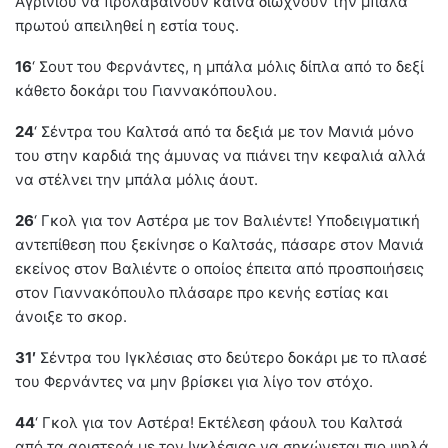
Αγρινίου να προλαβαίνουν καινά διώχνουν την μπάλα
πρωτού απειληθεί η εστία τους.
16
‘ Σουτ του Φερνάντες, η μπάλα μόλις δίπλα από το δεξί
κάθετο δοκάρι του Γιαννακόπουλου.
24
‘ Σέντρα του Καλτσά από τα δεξιά με τον Μανιά μόνο
του στην καρδιά της άμυνας να πιάνει την κεφαλιά αλλά
να στέλνει την μπάλα μόλις άουτ.
26
‘ Γκολ για τον Αστέρα με τον Βαλιέντε! Υποδειγματική
αντεπίθεση που ξεκίνησε ο Καλτσάς, πάσαρε στον Μανιά
εκείνος στον Βαλιέντε ο οποίος έπειτα από προσποιήσεις
στον Γιαννακόπουλο πλάσαρε προ κενής εστίας και
άνοιξε το σκορ.
31′
Σέντρα του Ιγκλέσιας στο δεύτερο δοκάρι με το πλασέ
του Φερνάντες να μην βρίσκει για λίγο τον στόχο.
44
‘ Γκολ για τον Αστέρα! Εκτέλεση φάουλ του Καλτσά
από τα αριστερά με τον Ιγκλέσιας να σηκώνεται πιο ψηλά