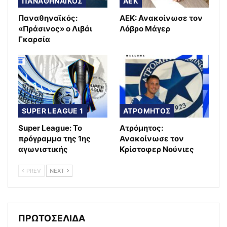
ΠΑΝΑΘΗΝΑΪΚΟΣ
AEK
Παναθηναϊκός:
ΑΕΚ: Ανακοίνωσε τον
«Πράσινος» ο Λιβάι
Λόβρο Μάγερ
Γκαρσία
SUPER LEAGUE 1
ΑΤΡΟΜΗΤΟΣ
Super League: Το
Ατρόμητος:
πρόγραμμα της 1ης
Ανακοίνωσε τον
αγωνιστικής
Κρίστοφερ Νούνιες
PREV
NEXT
ΠΡΩΤΟΣΕΛΙΔΑ