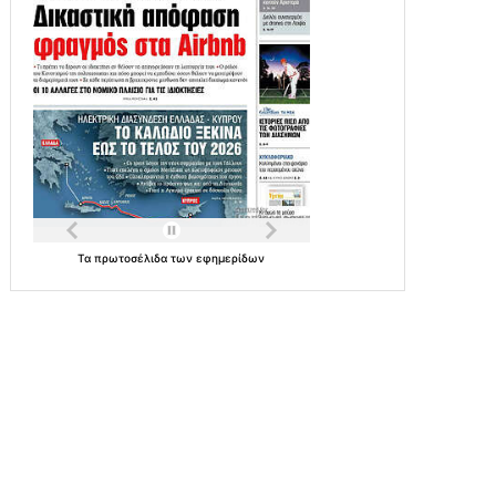
Τα
πρωτοσέλιδα
των
εφημερίδων