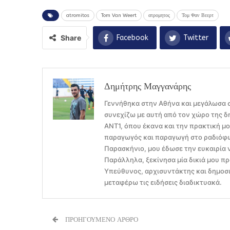
atromitos
Tom Van Weert
ατρομητος
Τομ Φαν Βεερτ
Share
Facebook
Twitter
Δημήτρης Μαγγανάρης
Γεννήθηκα στην Αθήνα και μεγάλωσα σ
συνεχίζω με αυτή από τον χώρο της δ
ΑΝΤ1, όπου έκανα και την πρακτική μ
παραγωγός και παραγωγή στο ραδιόφων
Παρασκήνιο, μου έδωσε την ευκαιρία 
Παράλληλα, ξεκίνησα μία δικιά μου πρ
Υπεύθυνος, αρχισυντάκτης και δημοσι
μεταφέρω τις ειδήσεις διαδικτυακά.
ΠΡΟΗΓΟΥΜΕΝΟ ΑΡΘΡΟ