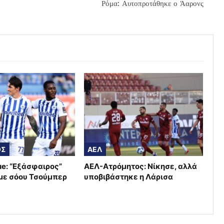
Ρόμα: Αυτοπροτάθηκε ο Άαρονς
ΟΣ
ΑΕΛ
ue: “Εξάσφαιρος”
ΑΕΛ-Ατρόμητος: Νίκησε, αλλά
με σόου Τσούμπερ
υποβιβάστηκε η Λάρισα