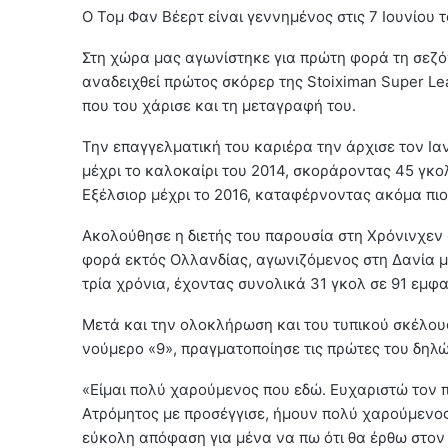
Ο Τομ Φαν Βέερτ είναι γεννημένος στις 7 Ιουνίου τ
Στη χώρα μας αγωνίστηκε για πρώτη φορά τη σεζό
αναδειχθεί πρώτος σκόρερ της Stoiximan Super Le
που του χάρισε και τη μεταγραφή του.
Την επαγγελματική του καριέρα την άρχισε τον Ια
μέχρι το καλοκαίρι του 2014, σκοράροντας 45 γκο
Εξέλσιορ μέχρι το 2016, καταφέρνοντας ακόμα πιο
Ακολούθησε η διετής του παρουσία στη Χρόνινχεν 
φορά εκτός Ολλανδίας, αγωνιζόμενος στη Δανία μ
τρία χρόνια, έχοντας συνολικά 31 γκολ σε 91 εμφα
Μετά και την ολοκλήρωση και του τυπικού σκέλους
νούμερο «9», πραγματοποίησε τις πρώτες του δηλώσε
«Είμαι πολύ χαρούμενος που εδώ. Ευχαριστώ τον π
Ατρόμητος με προσέγγισε, ήμουν πολύ χαρούμενος 
εύκολη απόφαση για μένα να πω ότι θα έρθω στον Α