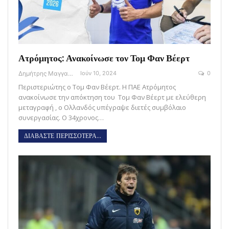
Ατρόμητος: Ανακοίνωσε τον Τομ Φαν Βέερτ
Δημήτρης Μαγγανάρης
Ιούν 10, 2024
0
Περιστεριώτης ο Τομ Φαν Βέερτ. Η ΠΑΕ Ατρόμητος
ανακοίνωσε την απόκτηση του Τομ Φαν Βέερτ με ελεύθερη
μεταγραφή , ο Ολλανδός υπέγραψε διετές συμβόλαιο
συνεργασίας. Ο 34χρονος…
ΔΙΑΒΑΣΤΕ ΠΕΡΙΣΣΟΤΕΡΑ...