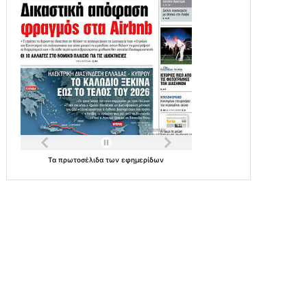
Τα
πρωτοσέλιδα
των
εφημερίδων