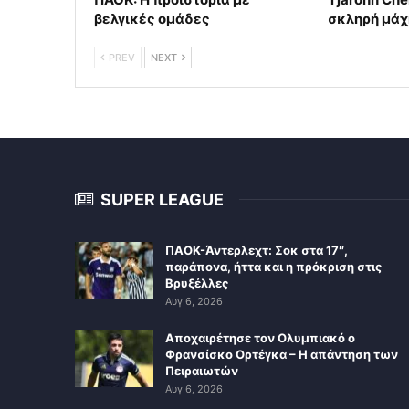
βελγικές ομάδες
σκληρή μάχ
PREV
NEXT
SUPER LEAGUE
ΠΑΟΚ-Άντερλεχτ: Σοκ στα 17″,
παράπονα, ήττα και η πρόκριση στις
Βρυξέλλες
Αυγ 6, 2026
Αποχαιρέτησε τον Ολυμπιακό ο
Φρανσίσκο Ορτέγκα – Η απάντηση των
Πειραιωτών
Αυγ 6, 2026