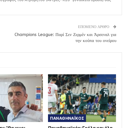
ΕΠΟΜΕΝΟ ΑΡΘΡΟ
Champions League: Παρί Σεν Ζερμέν και Άρσεναλ για
την κούπα του ονείρου
ΠΑΝΑΘΗΝΑΪΚΟΣ
ry: “Θα γινει…
Παναθηναϊκός: Γκέλα και όλα