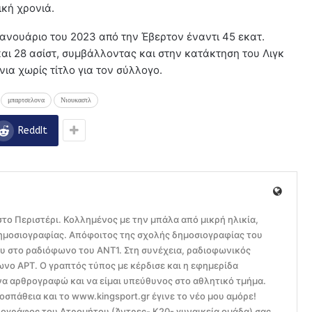
ική χρονιά.
Ιανουάριο του 2023 από την Έβερτον έναντι 45 εκατ.
αι 28 ασίστ, συμβάλλοντας και στην κατάκτηση του Λιγκ
νια χωρίς τίτλο για τον σύλλογο.
μπαρτσελονα
Νιουκαστλ
ReddIt
το Περιστέρι. Κολλημένος με την μπάλα από μικρή ηλικία,
ημοσιογραφίας. Απόφοιτος της σχολής δημοσιογραφίας του
ου στο ραδιόφωνο του ΑΝΤ1. Στη συνέχεια, ραδιοφωνικός
ο ΑΡΤ. Ο γραπτός τύπος με κέρδισε και η εφημερίδα
να αρθρογραφώ και να είμαι υπεύθυνος στο αθλητικό τμήμα.
οσπάθεια και το www.kingsport.gr έγινε το νέο μου αμόρε!
ογράφος του Ατρομήτου (Άντρες- Κ20- γυναικεία ομάδα) σας