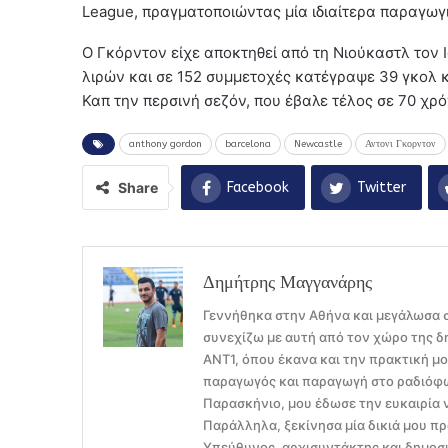
League, πραγματοποιώντας μία ιδιαίτερα παραγωγ
Ο Γκόρντον είχε αποκτηθεί από τη Νιούκαστλ τον 
λιρών και σε 152 συμμετοχές κατέγραψε 39 γκολ κ
Καπ την περσινή σεζόν, που έβαλε τέλος σε 70 χρό
anthony gordon
barcelona
Newcastle
Αντονι Γκορντον
Share
Facebook
Twitter
Δημήτρης Μαγγανάρης
Γεννήθηκα στην Αθήνα και μεγάλωσα σ
συνεχίζω με αυτή από τον χώρο της δ
ΑΝΤ1, όπου έκανα και την πρακτική μ
παραγωγός και παραγωγή στο ραδιόφων
Παρασκήνιο, μου έδωσε την ευκαιρία 
Παράλληλα, ξεκίνησα μία δικιά μου πρ
Υπεύθυνος, αρχισυντάκτης και δημοσι