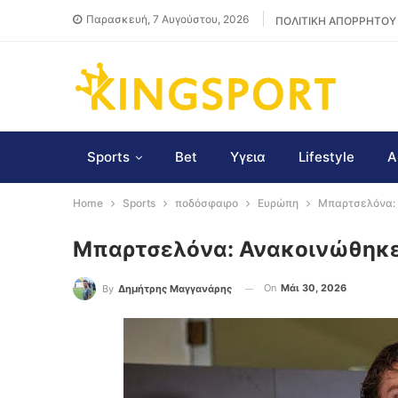
Παρασκευή, 7 Αυγούστου, 2026
ΠΟΛΙΤΙΚΗ ΑΠΟΡΡΗΤΟΥ
Sports
Bet
Υγεια
Lifestyle
Α
Home
Sports
ποδόσφαιρο
Ευρώπη
Μπαρτσελόνα: 
Μπαρτσελόνα: Ανακοινώθηκε
On
Μάι 30, 2026
By
Δημήτρης Μαγγανάρης