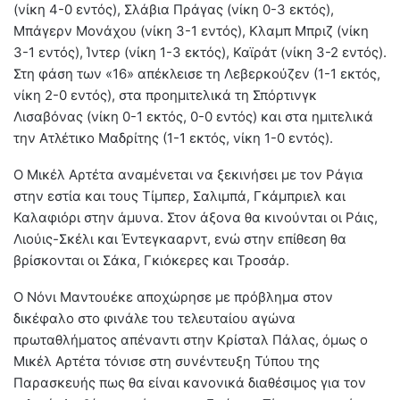
(νίκη 4-0 εντός), Σλάβια Πράγας (νίκη 0-3 εκτός),
Μπάγερν Μονάχου (νίκη 3-1 εντός), Κλαμπ Μπριζ (νίκη
3-1 εντός), Ίντερ (νίκη 1-3 εκτός), Καϊράτ (νίκη 3-2 εντός).
Στη φάση των «16» απέκλεισε τη Λεβερκούζεν (1-1 εκτός,
νίκη 2-0 εντός), στα προημιτελικά τη Σπόρτινγκ
Λισαβόνας (νίκη 0-1 εκτός, 0-0 εντός) και στα ημιτελικά
την Ατλέτικο Μαδρίτης (1-1 εκτός, νίκη 1-0 εντός).
Ο Μικέλ Αρτέτα αναμένεται να ξεκινήσει με τον Ράγια
στην εστία και τους Τίμπερ, Σαλιμπά, Γκάμπριελ και
Καλαφιόρι στην άμυνα. Στον άξονα θα κινούνται οι Ράις,
Λιούις-Σκέλι και Έντεγκααρντ, ενώ στην επίθεση θα
βρίσκονται οι Σάκα, Γκιόκερες και Τροσάρ.
Ο Νόνι Μαντουέκε αποχώρησε με πρόβλημα στον
δικέφαλο στο φινάλε του τελευταίου αγώνα
πρωταθλήματος απέναντι στην Κρίσταλ Πάλας, όμως ο
Μικέλ Αρτέτα τόνισε στη συνέντευξη Τύπου της
Παρασκευής πως θα είναι κανονικά διαθέσιμος για τον