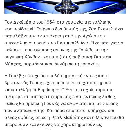
Τον Δεκέμβριο του 1954, στα γραφεία της γαλλικής
εφημερίδας «L’ Eqipe» ο διευθυντής της, Ζακ Γκοντέ, έχει
παραλάβει την ανταπόκριση από την Αγγλία του
απεσταλμένου ρεπόρτερ Γκαμπριέλ Ανό. Είχε πάει για να
καλύψει τους φιλικούς αγώνες της Γουλβς με την
ουγγρική Χόνβεντ και την (τότε) σοβιετική Σπαρτάκ
Μόσχας, παραδοσιακές δυνάμεις της εποχής.
Η Γουλβς πέτυχε δύο πολύ σημαντικές νίκες και ο
βρετανικός Τύπος είχε σπεύσει να τη χαρακτηρίσει
«πρωταθλήτρια Ευρώπης». Ο Ανό στο σχολιασμό του
ανέφερε ότι αυτός ο ισχυρισμός είναι εντελώς λάθος,
καθώς θα πρέπει η Γουλβς να αγωνιστεί και στις έδρες
των αντιπάλων της. Και πέρα από αυτό, υπήρχαν και
άλλες ομάδες, όπως η Ρεάλ Μαδρίτης και η Μίλαν που θα
μπορούσαν και εκείνες να χαρακτηριστούν ως