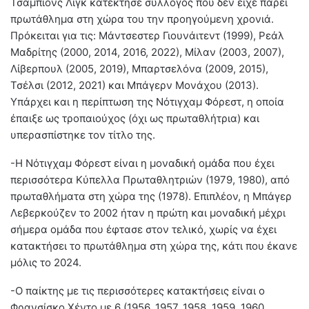
Τσάμπιονς Λιγκ κατέκτησε σύλλογος που δεν είχε πάρει
πρωτάθλημα στη χώρα του την προηγούμενη χρονιά.
Πρόκειται για τις: Μάντσεστερ Γιουνάιτεντ (1999), Ρεάλ
Μαδρίτης (2000, 2014, 2016, 2022), Μίλαν (2003, 2007),
Λίβερπουλ (2005, 2019), Μπαρτσελόνα (2009, 2015),
Τσέλσι (2012, 2021) και Μπάγερν Μονάχου (2013).
Υπάρχει και η περίπτωση της Νότιγχαμ Φόρεστ, η οποία
έπαιξε ως τροπαιούχος (όχι ως πρωταθλήτρια) και
υπερασπίστηκε τον τίτλο της.
-Η Νότιγχαμ Φόρεστ είναι η μοναδική ομάδα που έχει
περισσότερα Κύπελλα Πρωταθλητριών (1979, 1980), από
πρωταθλήματα στη χώρα της (1978). Επιπλέον, η Μπάγερ
Λεβερκούζεν το 2002 ήταν η πρώτη και μοναδική μέχρι
σήμερα ομάδα που έφτασε στον τελικό, χωρίς να έχει
κατακτήσει το πρωτάθλημα στη χώρα της, κάτι που έκανε
μόλις το 2024.
-Ο παίκτης με τις περισσότερες κατακτήσεις είναι ο
Φρανσίσκο Χέντο με 6 (1956, 1957, 1958, 1959, 1960,