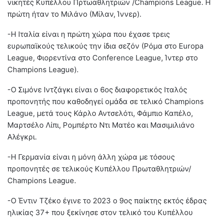
νικητές Κυπέλλου Πρτωαθλητριών /Champions League. Η
πρώτη ήταν το Μιλάνο (Μίλαν, Ίννερ).
-Η Ιταλία είναι η πρώτη χώρα που έχασε τρεις
ευρωπαϊκούς τελικούς την ίδια σεζόν (Ρόμα στο Europa
League, Φιορεντίνα στο Conference League, Ίντερ στο
Champions League).
-Ο Σιμόνε Ιντζάγκι είναι ο 6ος διαφορετικός Ιταλός
προπονητής που καθοδηγεί ομάδα σε τελικό Champions
League, μετά τους Κάρλο Αντσελότι, Φάμπιο Καπέλο,
Μαρτσέλο Λίπι, Ρομπέρτο Ντι Ματέο και Μασιμιλιάνο
Αλέγκρι.
-Η Γερμανία είναι η μόνη άλλη χώρα με τόσους
προπονητές σε τελικούς Κυπέλλου Πρωταθλητριών/
Champions League.
-Ο Έντιν Τζέκο έγινε το 2023 ο 9ος παίκτης εκτός έδρας
ηλικίας 37+ που ξεκίνησε στον τελικό του Κυπέλλου