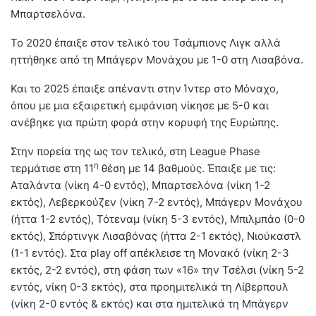
Μπαρτσελόνα.
Το 2020 έπαιξε στον τελικό του Τσάμπιονς Λιγκ αλλά
ηττήθηκε από τη Μπάγερν Μονάχου με 1-0 στη Λισαβόνα.
Και το 2025 έπαιξε απέναντι στην Ίντερ στο Μόναχο,
όπου με μια εξαιρετική εμφάνιση νίκησε με 5-0 και
ανέβηκε για πρώτη φορά στην κορυφή της Ευρώπης.
Στην πορεία της ως τον τελικό, στη League Phase
η
τερμάτισε στη 11
θέση με 14 βαθμούς. Έπαιξε με τις:
Αταλάντα (νίκη 4-0 εντός), Μπαρτσελόνα (νίκη 1-2
εκτός), Λεβερκούζεν (νίκη 7-2 εντός), Μπάγερν Μονάχου
(ήττα 1-2 εντός), Τότεναμ (νίκη 5-3 εντός), Μπιλμπάο (0-0
εκτός), Σπόρτινγκ Λισαβόνας (ήττα 2-1 εκτός), Νιούκαστλ
(1-1 εντός). Στα play off απέκλεισε τη Μονακό (νίκη 2-3
εκτός, 2-2 εντός), στη φάση των «16» την Τσέλσι (νίκη 5-2
εντός, νίκη 0-3 εκτός), στα προημιτελικά τη Λίβερπουλ
(νίκη 2-0 εντός & εκτός) και στα ημιτελικά τη Μπάγερν