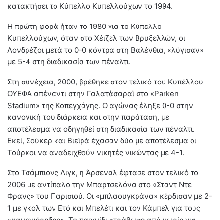
κατακτήσει το Κύπελλο Κυπελλούχων το 1994.
Η πρώτη φορά ήταν το 1980 για το Κύπελλο
Κυπελλούχων, όταν στο Χέιζελ των Βρυξελλών, οι
Λονδρέζοι μετά το 0-0 κόντρα στη Βαλένθια, «λύγισαν»
με 5-4 στη διαδικασία των πέναλτι.
Στη συνέχεια, 2000, βρέθηκε στον τελικό του Κυπέλλου
ΟΥΕΦΑ απέναντι στην Γαλατάσαραϊ στο «Parken
Stadium» της Κοπεγχάγης. Ο αγώνας έληξε 0-0 στην
κανονική του διάρκεια και στην παράταση, με
αποτέλεσμα να οδηγηθεί στη διαδικασία των πέναλτι.
Εκεί, Σούκερ και Βιεϊρά έχασαν δύο με αποτέλεσμα οι
Τούρκοι να αναδειχθούν νικητές νικώντας με 4-1.
Στο Τσάμπιονς Λιγκ, η Άρσεναλ έφτασε στον τελικό το
2006 με αντίπαλο την Μπαρτσελόνα στο «Σταντ Ντε
Φρανς» του Παρισιού. Οι «μπλαουγκράνα» κέρδισαν με 2-
1 με γκολ των Ετό και Μπελέτι και τον Κάμπελ για τους
«κανονιέρηδες». Το παιχνίδι στράβωσε από νωρίς για