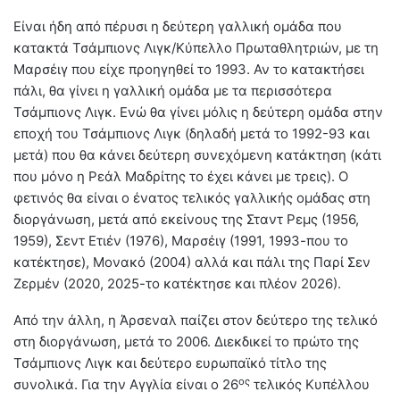
Είναι ήδη από πέρυσι η δεύτερη γαλλική ομάδα που
κατακτά Τσάμπιονς Λιγκ/Κύπελλο Πρωταθλητριών, με τη
Μαρσέιγ που είχε προηγηθεί το 1993. Αν το κατακτήσει
πάλι, θα γίνει η γαλλική ομάδα με τα περισσότερα
Τσάμπιονς Λιγκ. Ενώ θα γίνει μόλις η δεύτερη ομάδα στην
εποχή του Τσάμπιονς Λιγκ (δηλαδή μετά το 1992-93 και
μετά) που θα κάνει δεύτερη συνεχόμενη κατάκτηση (κάτι
που μόνο η Ρεάλ Μαδρίτης το έχει κάνει με τρεις). Ο
φετινός θα είναι ο ένατος τελικός γαλλικής ομάδας στη
διοργάνωση, μετά από εκείνους της Σταντ Ρεμς (1956,
1959), Σεντ Ετιέν (1976), Μαρσέιγ (1991, 1993-που το
κατέκτησε), Μονακό (2004) αλλά και πάλι της Παρί Σεν
Ζερμέν (2020, 2025-το κατέκτησε και πλέον 2026).
Από την άλλη, η Άρσεναλ παίζει στον δεύτερο της τελικό
στη διοργάνωση, μετά το 2006. Διεκδικεί το πρώτο της
Τσάμπιονς Λιγκ και δεύτερο ευρωπαϊκό τίτλο της
ος
συνολικά. Για την Αγγλία είναι ο 26
τελικός Κυπέλλου