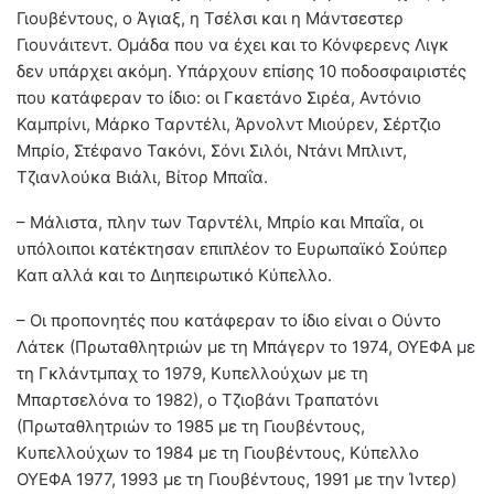
Γιουβέντους, ο Άγιαξ, η Τσέλσι και η Μάντσεστερ
Γιουνάιτεντ. Ομάδα που να έχει και το Κόνφερενς Λιγκ
δεν υπάρχει ακόμη. Υπάρχουν επίσης 10 ποδοσφαιριστές
που κατάφεραν το ίδιο: οι Γκαετάνο Σιρέα, Αντόνιο
Καμπρίνι, Μάρκο Ταρντέλι, Άρνολντ Μιούρεν, Σέρτζιο
Μπρίο, Στέφανο Τακόνι, Σόνι Σιλόι, Ντάνι Μπλιντ,
Τζιανλούκα Βιάλι, Βίτορ Μπαΐα.
– Μάλιστα, πλην των Ταρντέλι, Μπρίο και Μπαΐα, οι
υπόλοιποι κατέκτησαν επιπλέον το Ευρωπαϊκό Σούπερ
Καπ αλλά και το Διηπειρωτικό Κύπελλο.
– Οι προπονητές που κατάφεραν το ίδιο είναι ο Ούντο
Λάτεκ (Πρωταθλητριών με τη Μπάγερν το 1974, ΟΥΕΦΑ με
τη Γκλάντμπαχ το 1979, Κυπελλούχων με τη
Μπαρτσελόνα το 1982), ο Τζιοβάνι Τραπατόνι
(Πρωταθλητριών το 1985 με τη Γιουβέντους,
Κυπελλούχων το 1984 με τη Γιουβέντους, Κύπελλο
ΟΥΕΦΑ 1977, 1993 με τη Γιουβέντους, 1991 με την Ίντερ)