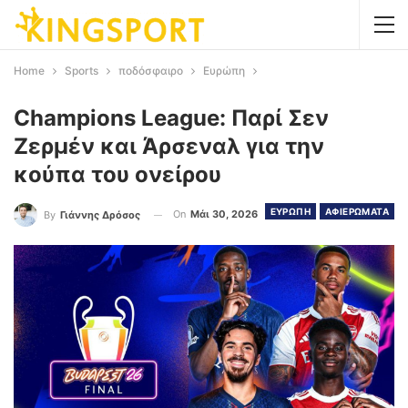
Home
Sports
ποδόσφαιρο
Ευρώπη
Champions League: Παρί Σεν
Ζερμέν και Άρσεναλ για την
κούπα του ονείρου
ΕΥΡΩΠΗ
ΑΦΙΕΡΩΜΑΤΑ
On
Μάι 30, 2026
By
Γιάννης Δρόσος