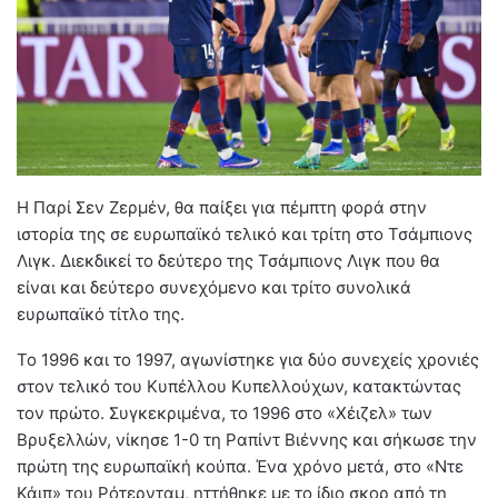
Η Παρί Σεν Ζερμέν, θα παίξει για πέμπτη φορά στην
ιστορία της σε ευρωπαϊκό τελικό και τρίτη στο Τσάμπιονς
Λιγκ. Διεκδικεί το δεύτερο της Τσάμπιονς Λιγκ που θα
είναι και δεύτερο συνεχόμενο και τρίτο συνολικά
ευρωπαϊκό τίτλο της.
Το 1996 και το 1997, αγωνίστηκε για δύο συνεχείς χρονιές
στον τελικό του Κυπέλλου Κυπελλούχων, κατακτώντας
τον πρώτο. Συγκεκριμένα, το 1996 στο «Χέιζελ» των
Βρυξελλών, νίκησε 1-0 τη Ραπίντ Βιέννης και σήκωσε την
πρώτη της ευρωπαϊκή κούπα. Ένα χρόνο μετά, στο «Ντε
Κάιπ» του Ρότερνταμ, ηττήθηκε με το ίδιο σκορ από τη