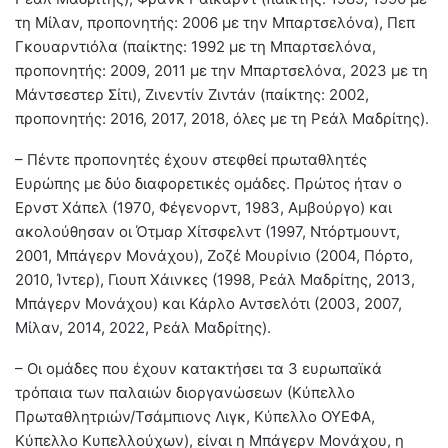
τη Μίλαν, προπονητής: 2006 με την Μπαρτσελόνα), Πεπ
Γκουαρντιόλα (παίκτης: 1992 με τη Μπαρτσελόνα,
προπονητής: 2009, 2011 με την Μπαρτσελόνα, 2023 με τη
Μάντσεστερ Σίτι), Ζινεντίν Ζιντάν (παίκτης: 2002,
προπονητής: 2016, 2017, 2018, όλες με τη Ρεάλ Μαδρίτης).
– Πέντε προπονητές έχουν στεφθεί πρωταθλητές
Ευρώπης με δύο διαφορετικές ομάδες. Πρώτος ήταν ο
Ερνστ Χάπελ (1970, Φέγενορντ, 1983, Αμβούργο) και
ακολούθησαν οι Ότμαρ Χίτσφελντ (1997, Ντόρτμουντ,
2001, Μπάγερν Μονάχου), Ζοζέ Μουρίνιο (2004, Πόρτο,
2010, Ίντερ), Γιουπ Χάινκες (1998, Ρεάλ Μαδρίτης, 2013,
Μπάγερν Μονάχου) και Κάρλο Αντσελότι (2003, 2007,
Μίλαν, 2014, 2022, Ρεάλ Μαδρίτης).
– Οι ομάδες που έχουν κατακτήσει τα 3 ευρωπαϊκά
τρόπαια των παλαιών διοργανώσεων (Κύπελλο
Πρωταθλητριών/Τσάμπιονς Λιγκ, Κύπελλο ΟΥΕΦΑ,
Κύπελλο Κυπελλούχων), είναι η Μπάγερν Μονάχου, η