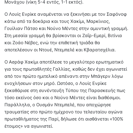
Μονάχου (νίκη 5-4 εντός, 1-1 εκτός).
Ο Λουίς Ενρίκε αναμένεται να ξεκινήσει με τον Σαφόνοφ
κάτω από τα δοκάρια και τους Χακίμι, Μαρκίνιος,
Γουίλιαν Πάτσο και Νούνο Μέντες στην αμυντική γραμμή.
Στη μεσαία γραμμή θα βρίσκονται οι Ζαΐρ-Εμερί, Βιτίνια
και Ζοάο Νέβες, ενώ την επιθετική τριάδα θα
αποτελέσουν οι Ντουέ, Ντεμπελέ και Κβαρατσχέλια.
Ο Ασράφ Χακίμι αποτέλεσε το μεγαλύτερο ερωτηματικό
για τους πρωταθλητές Γαλλίας, καθώς δεν έχει αγωνιστεί
από τον πρώτο ημιτελικό απέναντι στην Μπάγερν λόγω
ενοχλήσεων στον μηρό. Ωστόσο, ο Λουίς Ενρίκε
ξεκαθάρισε στη συνέντευξη Τύπου της Παρασκευής πως
τόσο εκείνος όσο και ο Νούνο Μέντες είναι διαθέσιμοι.
Παράλληλα, ο Ουσμάν Ντεμπελέ, που αποχώρησε
τραυματίας στο πρώτο ημίχρονο του τελευταίου αγώνα
πρωταθλήματος της Παρί, δήλωσε ότι αισθάνεται «100%
έτοιμος» να αγωνιστεί.