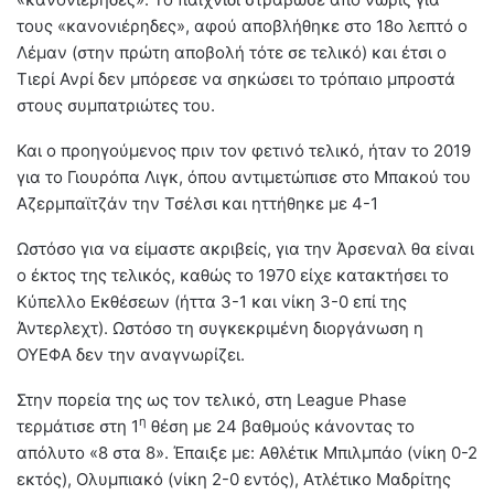
τους «κανονιέρηδες», αφού αποβλήθηκε στο 18ο λεπτό ο
Λέμαν (στην πρώτη αποβολή τότε σε τελικό) και έτσι ο
Τιερί Ανρί δεν μπόρεσε να σηκώσει το τρόπαιο μπροστά
στους συμπατριώτες του.
Και ο προηγούμενος πριν τον φετινό τελικό, ήταν το 2019
για το Γιουρόπα Λιγκ, όπου αντιμετώπισε στο Μπακού του
Αζερμπαϊτζάν την Τσέλσι και ηττήθηκε με 4-1
Ωστόσο για να είμαστε ακριβείς, για την Άρσεναλ θα είναι
ο έκτος της τελικός, καθώς το 1970 είχε κατακτήσει το
Κύπελλο Εκθέσεων (ήττα 3-1 και νίκη 3-0 επί της
Άντερλεχτ). Ωστόσο τη συγκεκριμένη διοργάνωση η
ΟΥΕΦΑ δεν την αναγνωρίζει.
Στην πορεία της ως τον τελικό, στη League Phase
η
τερμάτισε στη 1
θέση με 24 βαθμούς κάνοντας το
απόλυτο «8 στα 8». Έπαιξε με: Αθλέτικ Μπιλμπάο (νίκη 0-2
εκτός), Ολυμπιακό (νίκη 2-0 εντός), Ατλέτικο Μαδρίτης