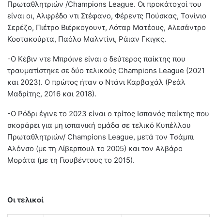
Πρωταθλητριών /Champions League. Οι προκάτοχοί του
είναι οι, Αλφρέδο ντι Στέφανο, Φέρεντς Πούσκας, Τονίνιο
Σερέζο, Πιέτρο Βιέρκογουντ, Λόταρ Ματέους, Αλεσάντρο
Κοστακούρτα, Παόλο Μαλντίνι, Ράιαν Γκιγκς.
-Ο Κέβιν ντε Μπρόινε είναι ο δεύτερος παίκτης που
τραυματίστηκε σε δύο τελικούς Champions League (2021
και 2023). Ο πρώτος ήταν ο Ντάνι Καρβαχάλ (Ρεάλ
Μαδρίτης, 2016 και 2018).
-Ο Ρόδρι έγινε το 2023 είναι ο τρίτος Ισπανός παίκτης που
σκοράρει για μη ισπανική ομάδα σε τελικό Κυπέλλου
Πρωταθλητριών/ Champions League, μετά τον Τσάμπι
Αλόνσο (με τη Λίβερπουλ το 2005) και τον Αλβάρο
Μοράτα (με τη Γιουβέντους το 2015).
Οι τελικοί