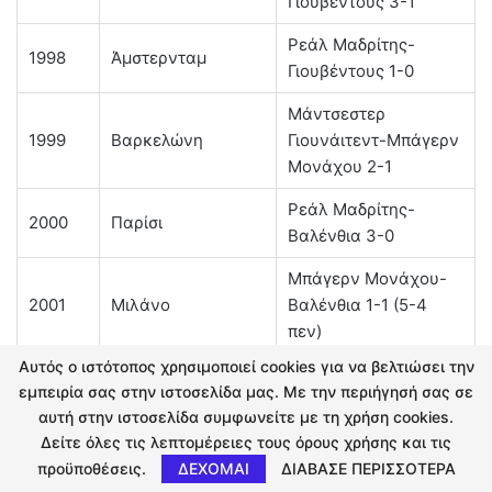
Γιουβέντους 3-1
Ρεάλ Μαδρίτης-
1998
Άμστερνταμ
Γιουβέντους 1-0
Μάντσεστερ
1999
Βαρκελώνη
Γιουνάιτεντ-Μπάγερν
Μονάχου 2-1
Ρεάλ Μαδρίτης-
2000
Παρίσι
Βαλένθια 3-0
Μπάγερν Μονάχου-
2001
Μιλάνο
Βαλένθια 1-1 (5-4
πεν)
Αυτός ο ιστότοπος χρησιμοποιεί cookies για να βελτιώσει την
Ρεάλ Μαδρίτης-
2002
Γλασκώβη
εμπειρία σας στην ιστοσελίδα μας. Με την περιήγησή σας σε
Λεβερκούζεν 2-1
αυτή στην ιστοσελίδα συμφωνείτε με τη χρήση cookies.
Δείτε όλες τις λεπτομέρειες τους όρους χρήσης και τις
Μίλαν-Γιουβέντους 0-
2003
Μάντσεστερ
προϋποθέσεις.
ΔΕΧΟΜΑΙ
ΔΙΑΒΑΣΕ ΠΕΡΙΣΣΟΤΕΡΑ
0 (3-2 πεν)