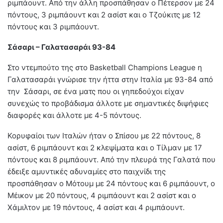
ριμπάουντ. Από την άλλη προσπάθησαν ο Πέτερσον με 24
πόντους, 3 ριμπάουντ και 2 ασίστ και ο Τζούκιτς με 12
πόντους και 3 ριμπάουντ.
Σάσαρι – Γαλατασαράι 93-84
Στο ντεμπούτο της στο Basketball Champions League η
Γαλατασαράι γνώρισε την ήττα στην Ιταλία με 93-84 από
την Σάσαρι, σε ένα ματς που οι γηπεδούχοι είχαν
συνεχώς το προβάδισμα άλλοτε με σημαντικές διψήφιες
διαφορές και άλλοτε με 4-5 πόντους.
Κορυφαίοι των Ιταλών ήταν ο Σπίσου με 22 πόντους, 8
ασίστ, 6 ριμπάουντ και 2 κλεψίματα και ο Τίλμαν με 17
πόντους και 8 ριμπάουντ. Από την πλευρά της Γαλατά που
έδειξε αμυντικές αδυναμίες στο παιχνίδι της
προσπάθησαν ο Μότουμ με 24 πόντους και 6 ριμπάουντ, ο
Μέικον με 20 πόντους, 4 ριμπάουντ και 2 ασίστ και ο
Χάμιλτον με 19 πόντους, 4 ασίστ και 4 ριμπάουντ.