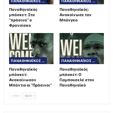
ΠΑΝΑΘΗΝΑΪΚΟΣ ΜΠΑΣΚΕΤ
ΠΑΝΑΘΗΝΑΪΚΟΣ ΜΠΑΣΚΕΤ
Παναθηναϊκός
Παναθηναϊκός:
μπάσκετ: Στα
Ανακοίνωσε τον
“πράσινα” ο
Μπόνγκα
Φρανσίσκο
ΠΑΝΑΘΗΝΑΪΚΟΣ ΜΠΑΣΚΕΤ
ΠΑΝΑΘΗΝΑΪΚΟΣ ΜΠΑΣΚΕΤ
Παναθηναϊκός
Παναθηναϊκός
μπάσκετ:
μπάσκετ: Ο
Ανακοίνωσαν
Γιαμπουσελέ στον
Μπάντιο οι “Πράσινοι”
Παναθηναϊκό
PREV
NEXT