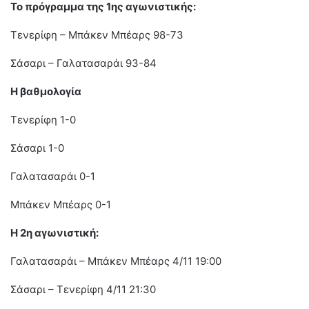
Το πρόγραμμα της 1ης αγωνιστικής:
Τενερίφη – Μπάκεν Μπέαρς 98-73
Σάσαρι – Γαλατασαράι 93-84
Η βαθμολογία
Τενερίφη 1-0
Σάσαρι 1-0
Γαλατασαράι 0-1
Μπάκεν Μπέαρς 0-1
Η 2η αγωνιστική:
Γαλατασαράι – Μπάκεν Μπέαρς 4/11 19:00
Σάσαρι – Τενερίφη 4/11 21:30