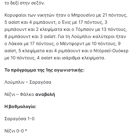
το δεξί στην σεζόν.
Κορυφαίοι των νικητών ήταν ο Μπρουσίνο με 21 πόντους,
5 ασίστ και 4 ριμπάουντ, ο Ένις με 17 πόντους, 3
ριμπάουντ και 2 κλεψίματα και ο Τόμπσον με 13 πόντους,
8 ριμπάουντ και 3 ασίστ. Για τη Λούμπλιν καλύτεροι ήταν
ο Λάκσα με 17 πόντους, ο Μέντφορντ με 10 πόντους, 9
ασίστ, 5 κλεψίματα και 4 ριμπάουντ και ο Ντόρσεϊ-Ουόκερ
με 10 πόντους, 4 ασίστ και ισάριθμα κλεψίματα.
Το πρόγραμμα της 1ης αγωνιστικής:
Λούμπλιν – Σαραγόσα
Νίζνι – Φάλκο
αναβολή
Η βαθμολογία:
Σαραγόσα 1-0
Νίζνι 0-0 *