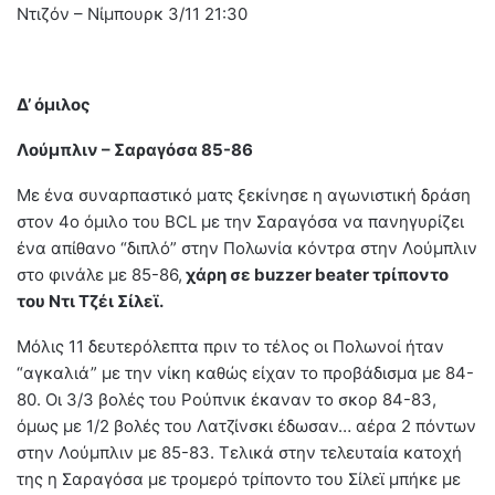
Ντιζόν – Νίμπουρκ 3/11 21:30
Δ’ όμιλος
Λούμπλιν – Σαραγόσα 85-86
Με ένα συναρπαστικό ματς ξεκίνησε η αγωνιστική δράση
στον 4ο όμιλο του BCL με την Σαραγόσα να πανηγυρίζει
ένα απίθανο “διπλό” στην Πολωνία κόντρα στην Λούμπλιν
στο φινάλε με 85-86,
χάρη σε buzzer beater τρίποντο
του Ντι Τζέι Σίλεϊ.
Μόλις 11 δευτερόλεπτα πριν το τέλος οι Πολωνοί ήταν
“αγκαλιά” με την νίκη καθώς είχαν το προβάδισμα με 84-
80. Οι 3/3 βολές του Ρούπνικ έκαναν το σκορ 84-83,
όμως με 1/2 βολές του Λατζίνσκι έδωσαν… αέρα 2 πόντων
στην Λούμπλιν με 85-83. Τελικά στην τελευταία κατοχή
της η Σαραγόσα με τρομερό τρίποντο του Σίλεϊ μπήκε με