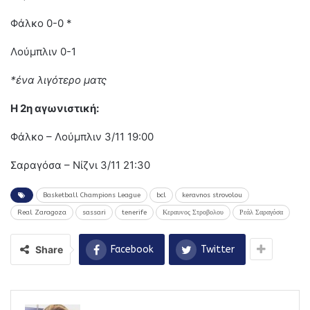
Φάλκο 0-0 *
Λούμπλιν 0-1
*ένα λιγότερο ματς
Η 2η αγωνιστική:
Φάλκο – Λούμπλιν 3/11 19:00
Σαραγόσα – Νίζνι 3/11 21:30
Basketball Champions League
bcl
keravnos strovolou
Real Zaragoza
sassari
tenerife
Κεραυνος Στροβολου
Ρεάλ Σαραγόσα
Share
Facebook
Twitter