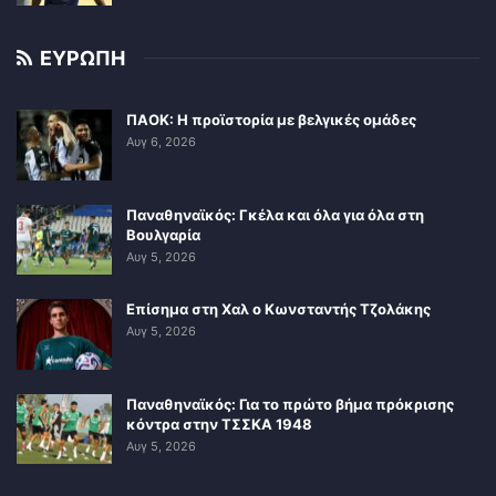
ΕΥΡΩΠΗ
ΠΑΟΚ: Η προϊστορία με βελγικές ομάδες
Αυγ 6, 2026
Παναθηναϊκός: Γκέλα και όλα για όλα στη
Βουλγαρία
Αυγ 5, 2026
Επίσημα στη Χαλ ο Κωνσταντής Τζολάκης
Αυγ 5, 2026
Παναθηναϊκός: Για το πρώτο βήμα πρόκρισης
κόντρα στην ΤΣΣΚΑ 1948
Αυγ 5, 2026