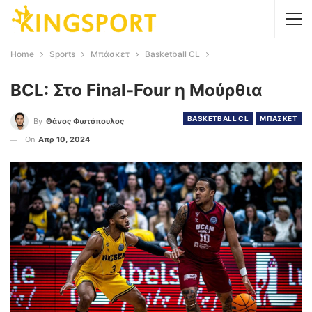
Home
Sports
Μπάσκετ
Basketball CL
BCL: Στο Final-Four η Μούρθια
BASKETBALL CL
ΜΠΑΣΚΕΤ
By
Θάνος Φωτόπουλος
On
Απρ 10, 2024