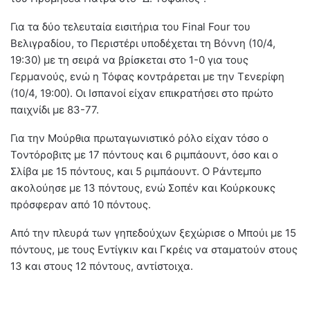
Για τα δύο τελευταία εισιτήρια του Final Four του
Βελιγραδίου, το Περιστέρι υποδέχεται τη Βόννη (10/4,
19:30) με τη σειρά να βρίσκεται στο 1-0 για τους
Γερμανούς, ενώ η Τόφας κοντράρεται με την Τενερίφη
(10/4, 19:00). Οι Ισπανοί είχαν επικρατήσει στο πρώτο
παιχνίδι με 83-77.
Για την Μούρθια πρωταγωνιστικό ρόλο είχαν τόσο ο
Τοντόροβιτς με 17 πόντους και 6 ριμπάουντ, όσο και ο
Σλίβα με 15 πόντους, και 5 ριμπάουντ. Ο Ράντεμπο
ακολούησε με 13 πόντους, ενώ Σοπέν και Κούρκουκς
πρόσφεραν από 10 πόντους.
Από την πλευρά των γηπεδούχων ξεχώρισε ο Μπούι με 15
πόντους, με τους Εντίγκιν και Γκρέις να σταματούν στους
13 και στους 12 πόντους, αντίστοιχα.