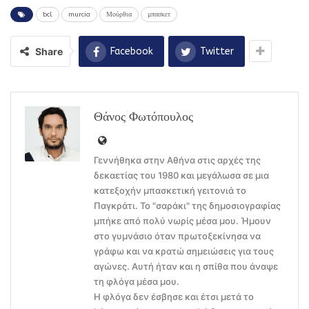
bcl
murcia
Μούρθια
μπασκετ
Share
Facebook
Twitter
Θάνος Φωτόπουλος
Γεννήθηκα στην Αθήνα στις αρχές της
δεκαετίας του 1980 και μεγάλωσα σε μια
κατεξοχήν μπασκετική γειτονιά το
Παγκράτι. Το "σαράκι" της δημοσιογραφίας
μπήκε από πολύ νωρίς μέσα μου. Ήμουν
στο γυμνάσιο όταν πρωτοξεκίνησα να
γράφω και να κρατώ σημειώσεις για τους
αγώνες. Αυτή ήταν και η σπίθα που άναψε
τη φλόγα μέσα μου.
Η φλόγα δεν έσβησε και έτσι μετά το