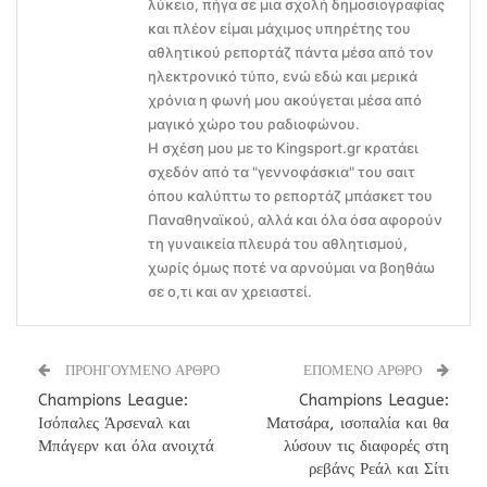
λύκειο, πήγα σε μια σχολή δημοσιογραφίας
και πλέον είμαι μάχιμος υπηρέτης του
αθλητικού ρεπορτάζ πάντα μέσα από τον
ηλεκτρονικό τύπο, ενώ εδώ και μερικά
χρόνια η φωνή μου ακούγεται μέσα από
μαγικό χώρο του ραδιοφώνου.
Η σχέση μου με το Kingsport.gr κρατάει
σχεδόν από τα "γεννοφάσκια" του σαιτ
όπου καλύπτω το ρεπορτάζ μπάσκετ του
Παναθηναϊκού, αλλά και όλα όσα αφορούν
τη γυναικεία πλευρά του αθλητισμού,
χωρίς όμως ποτέ να αρνούμαι να βοηθάω
σε ο,τι και αν χρειαστεί.
ΠΡΟΗΓΟΥΜΕΝΟ ΑΡΘΡΟ
ΕΠΟΜΕΝΟ ΑΡΘΡΟ
Champions League:
Champions League:
Ισόπαλες Άρσεναλ και
Ματσάρα, ισοπαλία και θα
Μπάγερν και όλα ανοιχτά
λύσουν τις διαφορές στη
ρεβάνς Ρεάλ και Σίτι