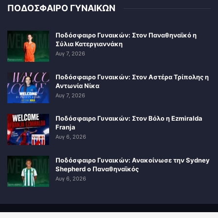
ΠΟΔΟΣΦΑΙΡΟ ΓΥΝΑΙΚΩΝ
Ποδόσφαιρο Γυναικών: Στον Παναθηναϊκό η
Σύλια Κατεργιαννάκη
Αυγ 7, 2026
Ποδόσφαιρο Γυναικών: Στον Αστέρα Τρίπολης η
Αντωνία Νίκα
Αυγ 7, 2026
Ποδόσφαιρο Γυναικών: Στον Βόλο η Ezmiralda
Franja
Αυγ 6, 2026
Ποδόσφαιρο Γυναικών: Ανακοίνωσε την Sydney
Shepherd ο Παναθηναϊκός
Αυγ 6, 2026