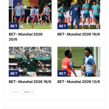
BET
BET
ΒΕΤ- Mundial 2026
ΒΕΤ- Mundial 2026 19/6
20/6
BET
BET
ΒΕΤ- Mundial 2026 18/6
BET- Mundial 2026 13/6
PREV
NEXT