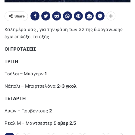
Share
Καλημέρα σας , για την φάση των 32 της διοργάνωσης
έχω επιλέξει τα εξής
ΟΙ ΠΡΟΤΑΣΕΙΣ
ΤΡΙΤΗ
Τσέλσι – Μπάγερν
1
Νάπολι – Μπαρτσελόνα
2-3 γκολ
ΤΕΤΑΡΤΗ
Λυών – Γιουβέντους
2
Ρεαλ Μ – Μάντσεστερ Σ
οβερ 2.5