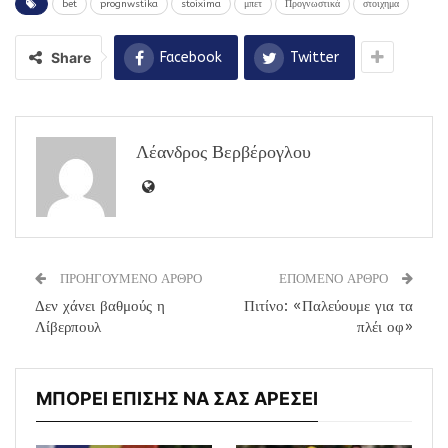
bet
prognwstika
stoixima
μπετ
Προγνωστικά
στοιχημα
Share
Facebook
Twitter
Λέανδρος Βερβέρογλου
ΠΡΟΗΓΟΥΜΕΝΟ ΑΡΘΡΟ
ΕΠΟΜΕΝΟ ΑΡΘΡΟ
Δεν χάνει βαθμούς η
Πιτίνο: «Παλεύουμε για τα
Λίβερπουλ
πλέι οφ»
ΜΠΟΡΕΙ ΕΠΙΣΗΣ ΝΑ ΣΑΣ ΑΡΕΣΕΙ