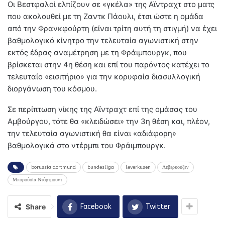
Οι Βεστφαλοί ελπίζουν σε «γκέλα» της Αϊντραχτ στο ματς
που ακολουθεί με τη Ζαντκ Πάουλι, έτσι ώστε η ομάδα
από την Φρανκφούρτη (είναι τρίτη αυτή τη στιγμή) να έχει
βαθμολογικό κίνητρο την τελευταία αγωνιστική στην
εκτός έδρας αναμέτρηση με τη Φράιμπουργκ, που
βρίσκεται στην 4η θέση και επί του παρόντος κατέχει το
τελευταίο «εισιτήριο» για την κορυφαία διασυλλογική
διοργάνωση του κόσμου.
Σε περίπτωση νίκης της Αϊντραχτ επί της ομάσας του
Αμβούργου, τότε θα «κλειδώσει» την 3η θέση και, πλέον,
την τελευταία αγωνιστική θα είναι «αδιάφορη»
βαθμολογικά στο ντέρμπι του Φράιμπουργκ.
borussia dortmund
bundesliga
leverkusen
Λεβερκούζεν
Μπορούσια Ντόρτμουντ
Share
Facebook
Twitter