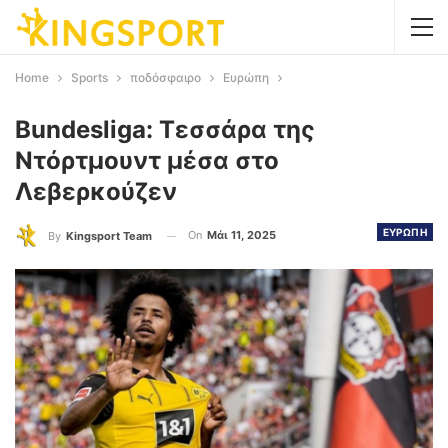
Home
Sports
ποδόσφαιρο
Ευρώπη
Bundesliga: Τεσσάρα της
Ντόρτμουντ μέσα στο
Λεβερκούζεν
ΕΥΡΩΠΗ
On
Μάι 11, 2025
By
Kingsport Team