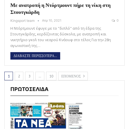
Με ανατροπή η Ντόρτμουντ πήρε τη νίκη στη
Στουτγκάρδη
Kingsport team
Απρ 10, 2021
0
Η Ντόρτμουντ έφυγε με το "διπλό" από τη έδρα της
Στουτγκάρδης, κερδίζοντας δύσκολα, με ανατροπή και
νικητήριο γκολ του νεαρού Κνάουφ στο τέλος Για την 28η
αγωνιστική της…
ΔΙΑΒΑΣΤΕ ΠΕΡΙΣΣΟΤΕΡΑ...
1
2
3
…
10
ΕΠΟΜΕΝΟΣ
ΠΡΩΤΟΣΕΛΙΔΑ