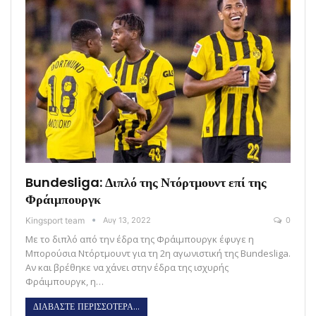
Bundesliga: Διπλό της Ντόρτμουντ επί της
Φράιμπουργκ
Kingsport team
Αυγ 13, 2022
0
Με το διπλό από την έδρα της Φράιμπουργκ έφυγε η
Μπορούσια Ντόρτμουντ για τη 2η αγωνιστική της Bundesliga.
Αν και βρέθηκε να χάνει στην έδρα της ισχυρής
Φράιμπουργκ, η…
ΔΙΑΒΑΣΤΕ ΠΕΡΙΣΣΟΤΕΡΑ...