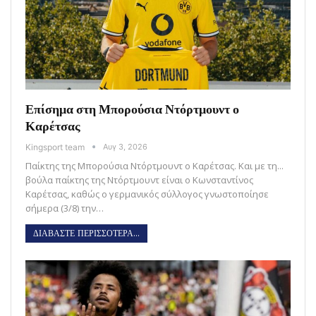
Επίσημα στη Μπορούσια Ντόρτμουντ ο
Καρέτσας
Kingsport team
Αυγ 3, 2026
Παίκτης της Μπορούσια Ντόρτμουντ ο Καρέτσας. Και με τη...
βούλα παίκτης της Ντόρτμουντ είναι ο Κωνσταντίνος
Καρέτσας, καθώς ο γερμανικός σύλλογος γνωστοποίησε
σήμερα (3/8) την…
ΔΙΑΒΑΣΤΕ ΠΕΡΙΣΣΟΤΕΡΑ...