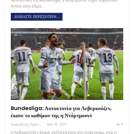
διπλό στην έδρα…
ΔΙΑΒΑΣΤΕ ΠΕΡΙΣΣΟΤΕΡΑ...
Bundesliga: Αυτοκτονία για Λεβερκούζεν,
έκανε το καθήκον της η Ντόρτμουντ
Σωκράτης Ζαρναβέλης
Δεκ 16, 2021
0
Η Λεβερκούζεν έκανε γκέλα κόντρα στη Χοφενχάιμ, ενώ η