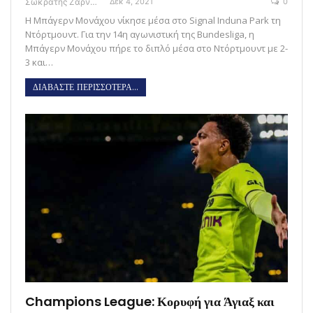
Σωκράτης Ζαρναβέλης
Δεκ 4, 2021
0
Η Μπάγερν Μονάχου νίκησε μέσα στο Signal Induna Park τη
Ντόρτμουντ. Για την 14η αγωνιστική της Bundesliga, η
Μπάγερν Μονάχου πήρε το διπλό μέσα στο Ντόρτμουντ με 2-
3 και…
ΔΙΑΒΑΣΤΕ ΠΕΡΙΣΣΟΤΕΡΑ...
Champions League: Κορυφή για Άγιαξ και