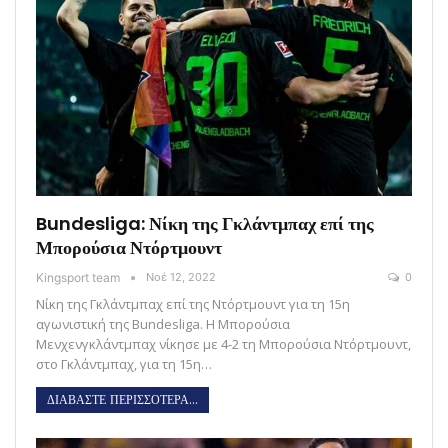
Bundesliga: Νίκη της Γκλάντμπαχ επί της
Μπορούσια Ντόρτμουντ
Kingsport team
Νοέ 12, 2022
0
Νίκη της Γκλάντμπαχ επί της Ντόρτμουντ για τη 15η
αγωνιστική της Bundesliga. Η Μπορούσια
Μενχενγκλάντμπαχ νίκησε με 4-2 τη Μπορούσια Ντόρτμουντ,
στο Γκλάντμπαχ, για τη 15η…
ΔΙΑΒΑΣΤΕ ΠΕΡΙΣΣΟΤΕΡΑ...