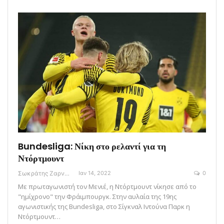
Bundesliga: Νίκη στο ρελαντί για τη
Ντόρτμουντ
Σωκράτης Ζαρναβέλης
Ιαν 14, 2022
0
Με πρωταγωνιστή τον Μενιέ, η Ντόρτμουντ νίκησε από το
"ημίχρονο" την Φράιμπουργκ. Στην αυλαία της 19ης
αγωνιστικής της Bundesliga, στο Σίγκναλ Ιντούνα Παρκ η
Ντόρτμουντ…