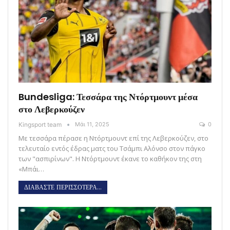
Bundesliga: Τεσσάρα της Ντόρτμουντ μέσα
στο Λεβερκούζεν
Kingsport team
Μάι 11, 2025
0
Με τεσσάρα πέρασε η Ντόρτμουντ επί της Λεβερκούζεν, στο
τελευταίο εντός έδρας ματς του Τσάμπι Αλόνσο στον πάγκο
των "ασπιρίνων". Η Ντόρτμουντ έκανε το καθήκον της στη
«Μπάι…
ΔΙΑΒΑΣΤΕ ΠΕΡΙΣΣΟΤΕΡΑ...