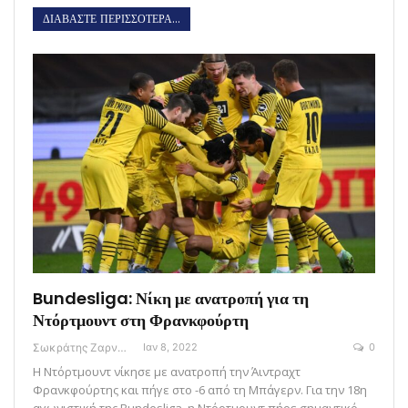
ΔΙΑΒΑΣΤΕ ΠΕΡΙΣΣΟΤΕΡΑ...
Bundesliga: Νίκη με ανατροπή για τη
Ντόρτμουντ στη Φρανκφούρτη
Σωκράτης Ζαρναβέλης
Ιαν 8, 2022
0
Η Ντόρτμουντ νίκησε με ανατροπή την Άιντραχτ
Φρανκφούρτης και πήγε στο -6 από τη Μπάγερν. Για την 18η
αγωνιστική της Bundesliga, η Ντόρτμουντ πήρε σημαντικό