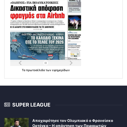
Τα
πρωτοσέλιδα
των
εφημερίδων
SUPER LEAGUE
Αποχαιρέτησε τον Ολυμπιακό ο Φρανσίσκο
Ορτέγκα – Η απάντηση των Πειραιωτών