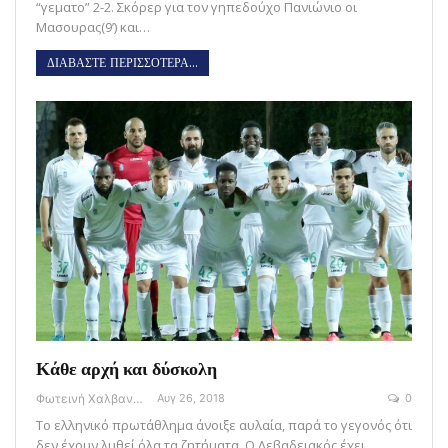
“γεματο” 2-2. Σκόρερ για τον γηπεδούχο Πανιώνιο οι
Μασουρας(9’) και…
ΔΙΑΒΑΣΤΕ ΠΕΡΙΣΣΟΤΕΡΑ...
Κάθε αρχή και δύσκολη
Φωτεινή Χαλβαντζή
Αυγ 26, 2018
0
Το ελληνικό πρωτάθλημα άνοιξε αυλαία, παρά το γεγονός ότι
δεν έχουν λυθεί όλα τα ζητήματα. Ο Λεβαδειακός έχει