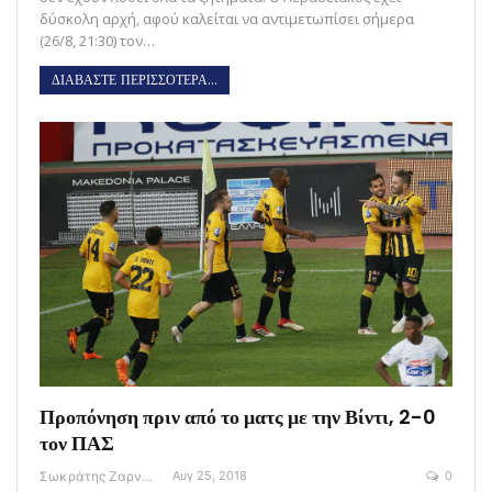
δύσκολη αρχή, αφού καλείται να αντιμετωπίσει σήμερα
(26/8, 21:30) τον…
ΔΙΑΒΑΣΤΕ ΠΕΡΙΣΣΟΤΕΡΑ...
Προπόνηση πριν από το ματς με την Βίντι, 2-0
τον ΠΑΣ
Σωκράτης Ζαρναβέλης
Αυγ 25, 2018
0