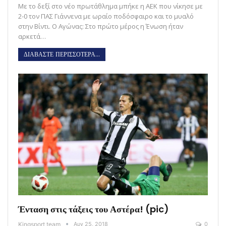
Με το δεξί στο νέο πρωτάθλημα μπήκε η ΑΕΚ που νίκησε με
2-0 τον ΠΑΣ Γιάννενα με ωραίο ποδόσφαιρο και το μυαλό
στην Βίντι. Ο Αγώνας: Στο πρώτο μέρος η Ένωση ήταν
αρκετά…
ΔΙΑΒΑΣΤΕ ΠΕΡΙΣΣΟΤΕΡΑ...
Ένταση στις τάξεις του Αστέρα! (pic)
Kingsport team
Αυγ 25, 2018
0