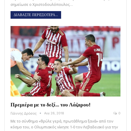
σημείωσε ο Χριστοδουλόπουλος…
ΔΙΑΒΑΣΤΕ ΠΕΡΙΣΣΟΤΕΡΑ...
Πρεμιέρα με το δεξί… του Λάζαρου!
Γιάννης Δρόσος
Αυγ 26, 2018
0
Με το σύνθημα «θρύλε γερά, πρωτάθλημα ξανά» από τον
κόσμο του, ο Ολυμπιακός νίκησε 1-0 τον Λεβαδειακό για την