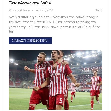
Ξεκινώντας στα βαθιά
Kingsport team
Αυγ 25, 2018
0
Ανοίγει απόψε η αυλαία του ελληνικού πρωταθλήματος με
την αναμέτρηση μεταξύ Π.Α.Ο.Κ. και Αστέρα Τρίπολης στο
γήπεδο της Τούμπας(19:15, NovaSports1). Και οι δύο ομάδες
θα…
ΔΙΑΒΑΣΤΕ ΠΕΡΙΣΣΟΤΕΡΑ...