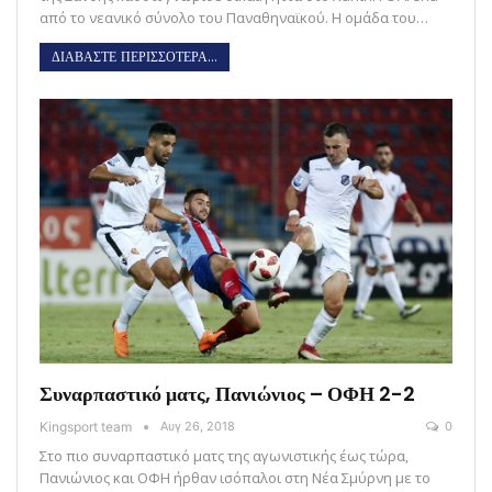
από το νεανικό σύνολο του Παναθηναϊκού. Η ομάδα του…
ΔΙΑΒΑΣΤΕ ΠΕΡΙΣΣΟΤΕΡΑ...
Συναρπαστικό ματς, Πανιώνιος – ΟΦΗ 2-2
Kingsport team
Αυγ 26, 2018
0
Στο πιο συναρπαστικό ματς της αγωνιστικής έως τώρα,
Πανιώνιος και ΟΦΗ ήρθαν ισόπαλοι στη Νέα Σμύρνη με το