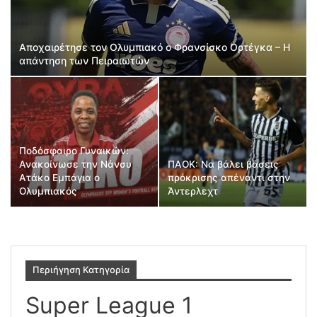
Αποχαιρέτησε τον Ολυμπιακό ο Φρανσίσκο Ορτέγκα – Η
απάντηση των Πειραιωτών
Ποδόσφαιρο Γυναικών:
Ανακοίνωσε την Νάνσυ
ΠΑΟΚ: Να βάλει βάσεις
Ατάκο Εμπάγια ο
πρόκρισης απέναντι στην
Ολυμπιακός
Άντερλεχτ
Περιήγηση Κατηγορία
Super League 1