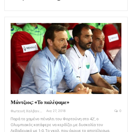
Μάντζιος: «Το παλέψαμε»
Φωτεινή Χαλβαντζή
Αυγ 27, 2018
0
Παρά το χαμένο πέναλτι του Φορτούνη στο 42’, ο
Ολυμπιακός κατάφερε να κερδίζει με δυσκολία τον
Λεβαδειακό με 1-0. Το γκολ, που έκρινε το αποτέλεσμα,