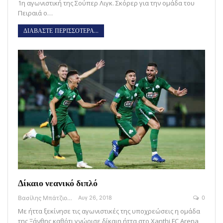
1η αγωνιστική της Σούπερ Λιγκ. Σκόρερ για την ομάδα του
Πειραιά ο…
ΔΙΑΒΑΣΤΕ ΠΕΡΙΣΣΟΤΕΡΑ...
Δίκαιο νεανικό διπλό
Βασίλης Μπάτζιος
Αυγ 26, 2018
0
Με ήττα ξεκίνησε τις αγωνιστικές της υποχρεώσεις η ομάδα
της Ξάνθης καθότι γνώρισε δίκαιη ήττα στο Xanthi FC Arena