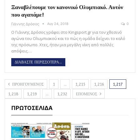
Ξαναβλέπουμε τον κανονικό Ολυμπιακό. Αυτόν
που αγαπάμε!
Γιάννης Δρόσος
Αυγ 24, 2018
0
Ο Γιάννης Δρόσος γράφει στο Kingsport.gr για τον χθεσινό
αγώνα του Ολυμπιακού και το πώς η ομάδα δείχνει το καλό
της πρόσωπο. Χτες, ήταν μια μεγάλη νίκη από πολλές
απόψεις.…
ΔΙΑΒΑΣΤΕ ΠΕΡΙΣΣΟΤΕΡΑ...
ΠΡΟΗΓΟΥΜΕΝΟΣ
1
…
1,215
1,216
1,217
1,218
1,219
…
1,232
ΕΠΟΜΕΝΟΣ
ΠΡΩΤΟΣΕΛΙΔΑ