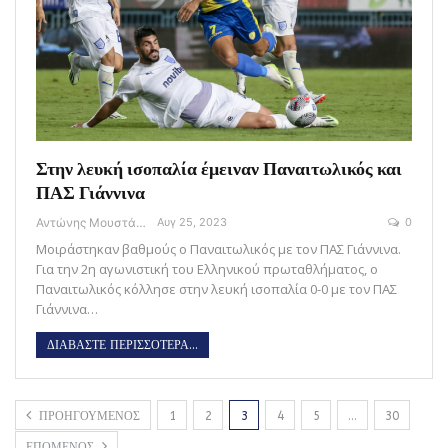
Στην λευκή ισοπαλία έμειναν Παναιτωλικός και
ΠΑΣ Γιάννινα
Αντώνης Μουστάκας
Αυγ 25, 2023
0
Μοιράστηκαν βαθμούς ο Παναιτωλικός με τον ΠΑΣ Γιάννινα.
Για την 2η αγωνιστική του Ελληνικού πρωταθλήματος, ο
Παναιτωλικός κόλλησε στην λευκή ισοπαλία 0-0 με τον ΠΑΣ
Γιάννινα…
ΔΙΑΒΑΣΤΕ ΠΕΡΙΣΣΟΤΕΡΑ...
ΠΡΟΗΓΟΥΜΕΝΟΣ
1
2
3
4
5
…
30
ΕΠΟΜΕΝΟΣ