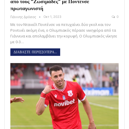
από τους “Ζωσιμάδες” με Ποντένσε
πρωταγωνιστή
Γιάννης Δρόσος
Οκτ 1, 2023
0
Με τον Ντανιέλ Ποντένσε να πετυχαίνει δύο γκολ και τον
Ροντινέι ακόμη ένα, ο Ολυμπιακός πέρασε νικηφόρα από τα
Γιάννινα και απολαμβάνει την κορυφή. Ο Ολυμπιακός νίκησε
με 0-3…
ΔΙΑΒΑΣΤΕ ΠΕΡΙΣΣΟΤΕΡΑ...