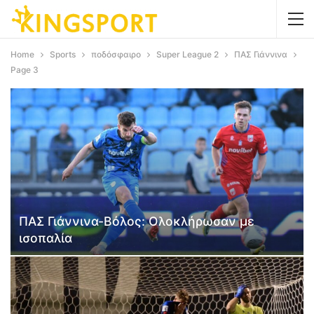
Home
Sports
ποδόσφαιρο
Super League 2
ΠΑΣ Γιάννινα
Page 3
ΠΑΣ Γιάννινα-Βόλος: Ολοκλήρωσαν με
ισοπαλία