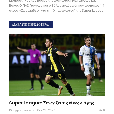
Μοιράστηκαν τον βαθμό της ισοπαλίας ΠΑΣ Γιάννινα και
Βόλος O ΠΑΣ Γιάννινα και ο Βόλος αναδείχθηκαν ισόπαλοι 1-1
στους «Ζωσιμάδες», για τη 10η αγωνιστική της Super League
1.…
ΔΙΑΒΑΣΤΕ ΠΕΡΙΣΣΟΤΕΡΑ...
Super League: Συνεχίζει τις νίκες ο Άρης
Kingsport team
Οκτ 29, 2023
0