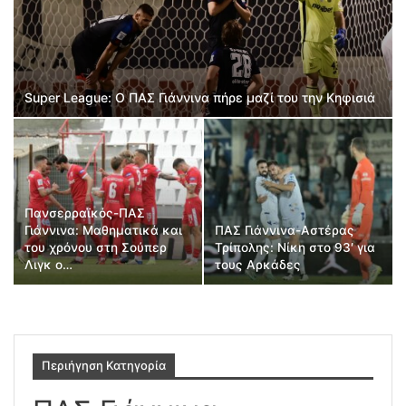
Super League: Ο ΠΑΣ Γιάννινα πήρε μαζί του την Κηφισιά
Πανσερραϊκός-ΠΑΣ
Γιάννινα: Μαθηματικά και
ΠΑΣ Γιάννινα-Αστέρας
του χρόνου στη Σούπερ
Τρίπολης: Νίκη στο 93′ για
Λιγκ ο…
τους Αρκάδες
Περιήγηση Κατηγορία