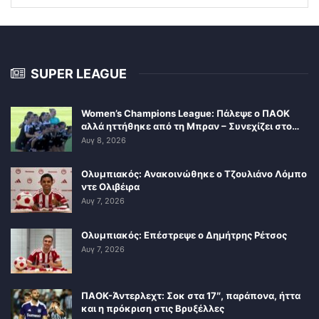
SUPER LEAGUE
Women’s Champions League: Πάλεψε ο ΠΑΟΚ
αλλά ηττήθηκε από τη Μπραν – Συνεχίζει στο…
Αυγ 8, 2026
Ολυμπιακός: Ανακοινώθηκε ο Τζουλιάνο Λόμπο
ντε Ολιβέιρα
Αυγ 7, 2026
Ολυμπιακός: Επέστρεψε ο Δημήτρης Ρέτσος
Αυγ 7, 2026
ΠΑΟΚ-Άντερλεχτ: Σοκ στα 17″, παράπονα, ήττα
και η πρόκριση στις Βρυξέλλες