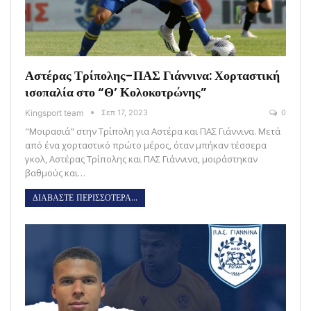
Αστέρας Τρίπολης-ΠΑΣ Γιάννινα: Χορταστική
ισοπαλία στο “Θ’ Κολοκοτρώνης”
Kingsport team
Σεπ 17, 2023
0
"Μοιρασιά" στην Τρίπολη για Αστέρα και ΠΑΣ Γιάννινα. Μετά
από ένα χορταστικό πρώτο μέρος, όταν μπήκαν τέσσερα
γκολ, Αστέρας Τρίπολης και ΠΑΣ Γιάννινα, μοιράστηκαν
βαθμούς και…
ΔΙΑΒΑΣΤΕ ΠΕΡΙΣΣΟΤΕΡΑ...