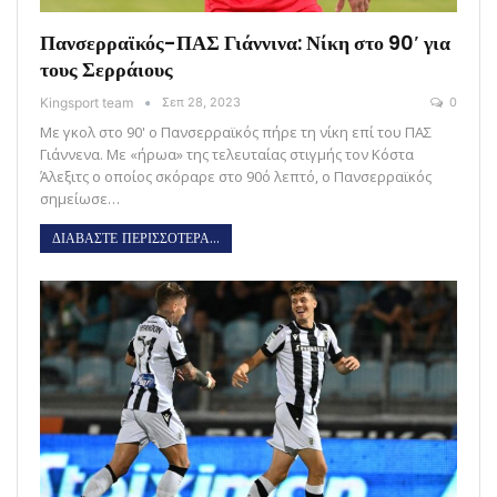
Πανσερραϊκός-ΠΑΣ Γιάννινα: Νίκη στο 90′ για
τους Σερράιους
Kingsport team
Σεπ 28, 2023
0
Με γκολ στο 90' ο Πανσερραϊκός πήρε τη νίκη επί του ΠΑΣ
Γιάννενα. Με «ήρωα» της τελευταίας στιγμής τον Κόστα
Άλεξιτς ο οποίος σκόραρε στο 90ό λεπτό, ο Πανσερραϊκός
σημείωσε…
ΔΙΑΒΑΣΤΕ ΠΕΡΙΣΣΟΤΕΡΑ...