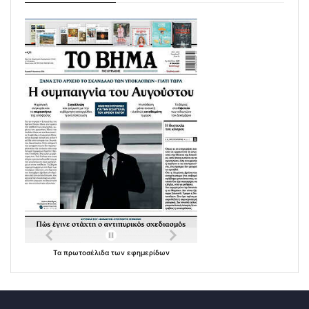
Τα
πρωτοσέλιδα
των
εφημερίδων