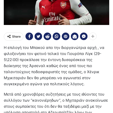
Share
Η επιλογή του Μπακού απο την διοργανώτρια αρχή , να
φιλοξενήσει τον φετινό τελικό του Γιουρόπα Λίγκ (29-
5\22:00) προκάλεσε την έντονη δυσαρέσκεια της
διοίκησης της Άρσεναλ καθώς ένας από τους πιο
ταλαντούχους ποδοσφαιριστές της ομάδας, ο Χένρικ
Μχικιταριάν δεν θα μπορέσει να αγωνιστεί στον
συγκεκριμένο αγώνα για πολιτικούς λόγους.
Μετά από χρονοβόρες συζητήσεις με τους ιθύοντες του
συλλόγου των ”κανονιέρηδων”, ο Μχιταριάν ανακοίνωσε
στους συμπαίκτες του ότι δεν θα ταξιδέψει μαζί με την
υπόλοιπη αποστολή στο Αζερμπαϊτζάν λόγω των