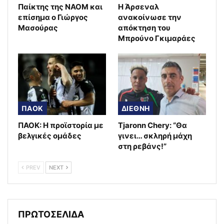
Παίκτης της ΝΑΟΜ και
Η Άρσεναλ
επίσημα ο Γιώργος
ανακοίνωσε την
Μασούρας
απόκτηση του
Μπρούνο Γκιμαράες
ΠΑΟΚ
ΔΙΕΘΝΗ
ΠΑΟΚ: Η προϊστορία με
Tjaronn Chery: “Θα
βελγικές ομάδες
γινει… σκληρή μάχη
στη ρεβάνς!”
PREV
NEXT
ΠΡΩΤΟΣΕΛΙΔΑ