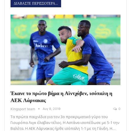
ΔΙΑΒΑΣΤΕ ΠΕΡΙΣΣΟΤΕΡΑ...
Έκανε το πρώτο βήμα η Αϊντχόβεν, ισόπαλη η
ΑΕΚ Λάρνακας
Kingsport team
Αυγ 8, 2019
0
Τα πρώτα παιχνίδια για τον 3ο προκριματικό γύρο του
Γιουρόπα Λιγκ έλαβαν τέλος. Η Αστάνα ισοπέδωσε με 5-1 την
Βαλέτα. Η ΑΕΚ Λάρνακας ήρθε ισόπαλη 1-1 με τη Γάνδη. Η…