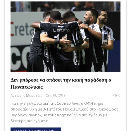
Δεν μπόρεσε να σπάσει την κακή παράδοση ο
Παναιτωλικός
Αντώνης Μουστάκας
Σεπ 14, 2019
0
Για την 3η αγωνιστική της Σουπερ Λιγκ, ο ΟΦΗ πήρε
σπουδαία νίκη με 3-1 επί του Παναιτωλικού στο «Θεόδωρος
Βαρδινογιάννης», με τους Κρητικούς να συνεχίζουν με
δεύτερη συνεχόμενη…