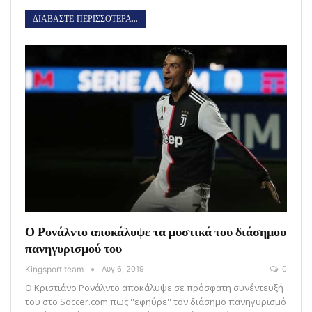
ΔΙΑΒΑΣΤΕ ΠΕΡΙΣΣΟΤΕΡΑ...
Ο Ρονάλντο αποκάλυψε τα μυστικά του διάσημου
πανηγυρισμού του
Kingsport team
Αυγ 6, 2019
0
Ο Κριστιάνο Ρονάλντο αποκάλυψε σε πρόσφατη συνέντευξή
του στο Soccer.com πως ''εφηύρε'' τον διάσημο πανηγυρισμό