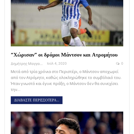
“Χώρισαν” οι δρόμοι Μάντσον και Ατρομήτου
Δημήτρης Μαγγανάρης
Ιούλ 4, 2020
0
Μετά από τρία χρόνια στο Περιστέρι, ο Μάντσον αποχωρεί
από τον Ατρόμητο, καθώς ολοκληρώθηκε το συμβόλαιό του.
Ήταν γνωστό και έγινε πράξη, ο Μάντσον δεν θα συνεχίσει
την…
ΔΙΑΒΑΣΤΕ ΠΕΡΙΣΣΟΤΕΡΑ...