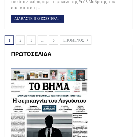
του όταν σκόραρε με τη φανέλα της Ρεάλ Μαδρίτης, τον
οποίο και στη…
ΔΙΑΒΑΣΤΕ ΠΕΡΙΣΣΟΤΕΡΑ...
1
2
3
…
6
ΕΠΟΜΕΝΟΣ
ΠΡΩΤΟΣΕΛΙΔΑ