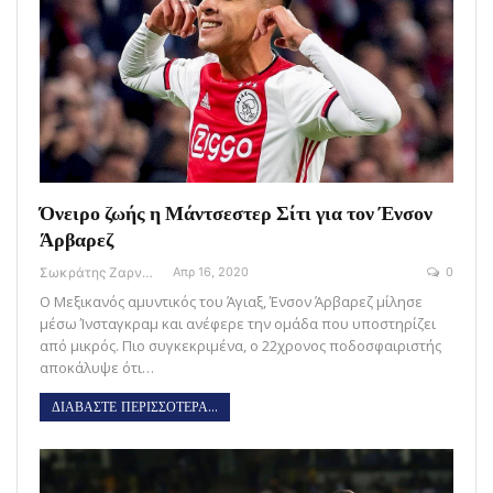
Όνειρο ζωής η Μάντσεστερ Σίτι για τον Ένσον
Άρβαρεζ
Σωκράτης Ζαρναβέλης
Απρ 16, 2020
0
Ο Μεξικανός αμυντικός του Άγιαξ, Ένσον Άρβαρεζ μίλησε
μέσω Ίνσταγκραμ και ανέφερε την ομάδα που υποστηρίζει
από μικρός. Πιο συγκεκριμένα, ο 22χρονος ποδοσφαιριστής
αποκάλυψε ότι…
ΔΙΑΒΑΣΤΕ ΠΕΡΙΣΣΟΤΕΡΑ...