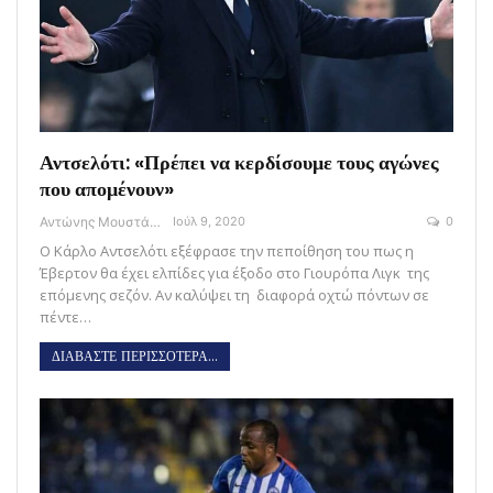
Αντσελότι: «Πρέπει να κερδίσουμε τους αγώνες
που απομένουν»
Αντώνης Μουστάκας
Ιούλ 9, 2020
0
Ο Κάρλο Αντσελότι εξέφρασε την πεποίθηση του πως η
Έβερτον θα έχει ελπίδες για έξοδο στο Γιουρόπα Λιγκ της
επόμενης σεζόν. Αν καλύψει τη διαφορά οχτώ πόντων σε
πέντε…
ΔΙΑΒΑΣΤΕ ΠΕΡΙΣΣΟΤΕΡΑ...