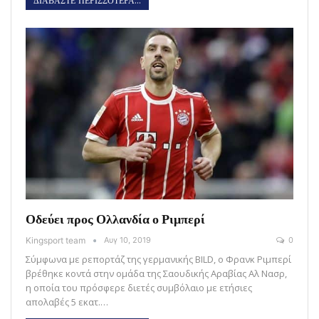
ΔΙΑΒΑΣΤΕ ΠΕΡΙΣΣΟΤΕΡΑ...
Οδεύει προς Ολλανδία ο Ριμπερί
Kingsport team
Αυγ 10, 2019
0
Σύμφωνα με ρεπορτάζ της γερμανικής BILD, ο Φρανκ Ριμπερί
βρέθηκε κοντά στην ομάδα της Σαουδικής Αραβίας Αλ Νασρ,
η οποία του πρόσφερε διετές συμβόλαιο με ετήσιες
απολαβές 5 εκατ.…