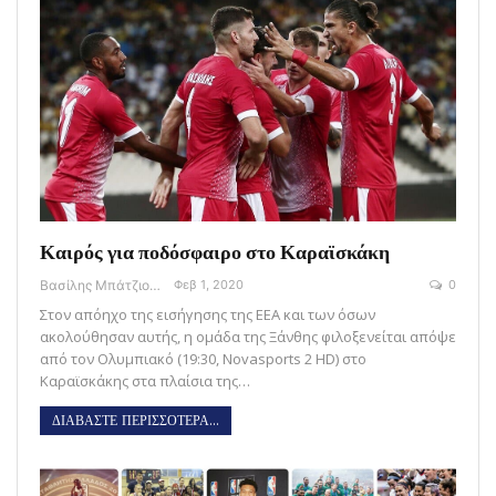
Καιρός για ποδόσφαιρο στο Καραϊσκάκη
Βασίλης Μπάτζιος
Φεβ 1, 2020
0
Στον απόηχο της εισήγησης της ΕΕΑ και των όσων
ακολούθησαν αυτής, η ομάδα της Ξάνθης φιλοξενείται απόψε
από τον Ολυμπιακό (19:30, Novasports 2 HD) στο
Καραϊσκάκης στα πλαίσια της…
ΔΙΑΒΑΣΤΕ ΠΕΡΙΣΣΟΤΕΡΑ...