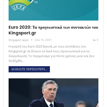
Euro 2020: Τα προγνωστικά των συντακτών του
Kingsport.gr
Kingsport team
Ιούν 10, 2021
0
Η γιορτή του Euro 2020 ξεκινά, με τους συντάκτες του
Kingsport.gr να δίνουν τα δικά τους προγνωστικά για τη
διοργάνωση. Το περιμέναμε για πέντε χρόνια, μιας και δεν
διεξήχθη…
ΔΙΑΒΑΣΤΕ ΠΕΡΙΣΣΟΤΕΡΑ...