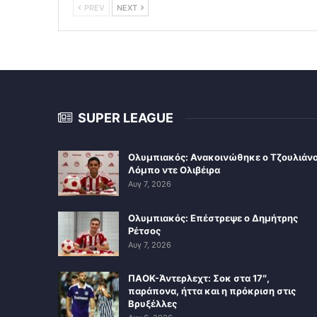
PREV
NEXT
SUPER LEAGUE
Ολυμπιακός: Ανακοινώθηκε ο Τζουλιάν
Λόμπο ντε Ολιβέιρα
Αυγ 7, 2026
Ολυμπιακός: Επέστρεψε ο Δημήτρης
Ρέτσος
Αυγ 7, 2026
ΠΑΟΚ-Άντερλεχτ: Σοκ στα 17″,
παράπονα, ήττα και η πρόκριση στις
Βρυξέλλες