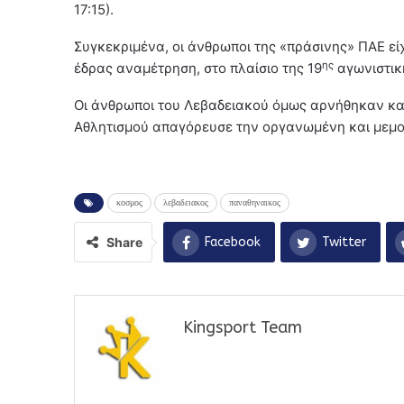
17:15).
Συγκεκριμένα, οι άνθρωποι της «πράσινης» ΠΑΕ είχα
ης
έδρας αναμέτρηση, στο πλαίσιο της 19
αγωνιστικ
Οι άνθρωποι του Λεβαδειακού όμως αρνήθηκαν και
Αθλητισμού απαγόρευσε την οργανωμένη και μεμο
κοσμος
λεβαδειακος
παναθηναικος
Share
Facebook
Twitter
Kingsport Team