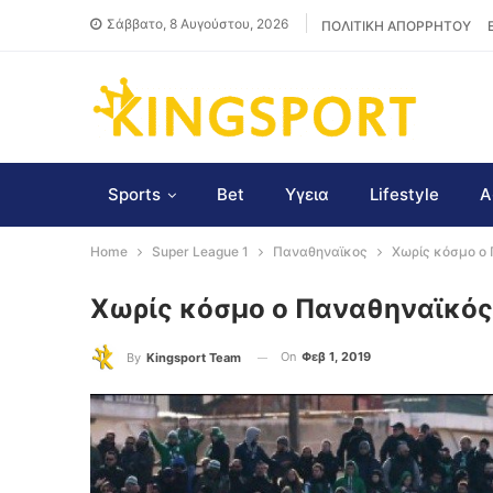
Σάββατο, 8 Αυγούστου, 2026
ΠΟΛΙΤΙΚΗ ΑΠΟΡΡΗΤΟΥ
Sports
Bet
Υγεια
Lifestyle
Α
Home
Super League 1
Παναθηναϊκος
Χωρίς κόσμο ο 
Χωρίς κόσμο ο Παναθηναϊκός
On
Φεβ 1, 2019
By
Kingsport Team