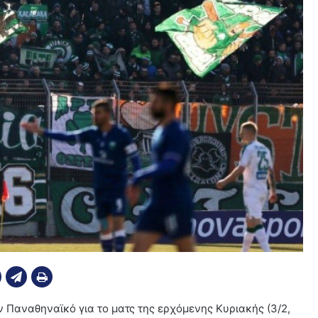
ν Παναθηναϊκό για το ματς της ερχόμενης Κυριακής (3/2,