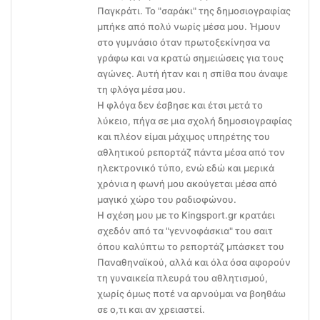
Παγκράτι. Το "σαράκι" της δημοσιογραφίας
μπήκε από πολύ νωρίς μέσα μου. Ήμουν
στο γυμνάσιο όταν πρωτοξεκίνησα να
γράφω και να κρατώ σημειώσεις για τους
αγώνες. Αυτή ήταν και η σπίθα που άναψε
τη φλόγα μέσα μου.
Η φλόγα δεν έσβησε και έτσι μετά το
λύκειο, πήγα σε μια σχολή δημοσιογραφίας
και πλέον είμαι μάχιμος υπηρέτης του
αθλητικού ρεπορτάζ πάντα μέσα από τον
ηλεκτρονικό τύπο, ενώ εδώ και μερικά
χρόνια η φωνή μου ακούγεται μέσα από
μαγικό χώρο του ραδιοφώνου.
Η σχέση μου με το Kingsport.gr κρατάει
σχεδόν από τα "γεννοφάσκια" του σαιτ
όπου καλύπτω το ρεπορτάζ μπάσκετ του
Παναθηναϊκού, αλλά και όλα όσα αφορούν
τη γυναικεία πλευρά του αθλητισμού,
χωρίς όμως ποτέ να αρνούμαι να βοηθάω
σε ο,τι και αν χρειαστεί.