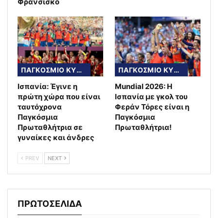
Φρανσίσκο
ΠΑΓΚΟΣΜΙΟ ΚΥΠΕΛΛΟ
ΠΑΓΚΟΣΜΙΟ ΚΥΠΕΛΛΟ
Ισπανία: Έγινε η
Mundial 2026: Η
πρώτη χώρα που είναι
Ισπανία με γκολ του
ταυτόχρονα
Φεράν Τόρες είναι η
Παγκόσμια
Παγκόσμια
Πρωταθλήτρια σε
Πρωταθλήτρια!
γυναίκες και άνδρες
PREV
NEXT
ΠΡΩΤΟΣΕΛΙΔΑ