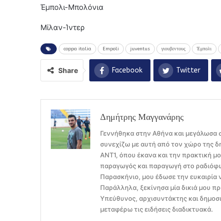
Έμπολι-Μπολόνια
Μίλαν-Ίντερ
coppa italia
Empoli
juventus
γιουβεντους
Έμπολι
Share
Facebook
Twitter
Δημήτρης Μαγγανάρης
Γεννήθηκα στην Αθήνα και μεγάλωσα σ
συνεχίζω με αυτή από τον χώρο της δ
ΑΝΤ1, όπου έκανα και την πρακτική μ
παραγωγός και παραγωγή στο ραδιόφων
Παρασκήνιο, μου έδωσε την ευκαιρία 
Παράλληλα, ξεκίνησα μία δικιά μου πρ
Υπεύθυνος, αρχισυντάκτης και δημοσι
μεταφέρω τις ειδήσεις διαδικτυακά.