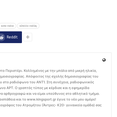
κοπα ιταλια
κύπελλο ιταλίας
ReddIt
το Περιστέρι. Κολλημένος με την μπάλα από μικρή ηλικία,
ημοσιογραφίας. Απόφοιτος της σχολής δημοσιογραφίας του
ου στο ραδιόφωνο του ΑΝΤ1. Στη συνέχεια, ραδιοφωνικός
ο ΑΡΤ. Ο γραπτός τύπος με κέρδισε και η εφημερίδα
να αρθρογραφώ και να είμαι υπεύθυνος στο αθλητικό τμήμα.
οσπάθεια και το www.kingsport.gr έγινε το νέο μου αμόρε!
ογράφος του Ατρομήτου (Άντρες- Κ20- γυναικεία ομάδα) σας