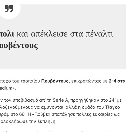
πολι
και απέκλεισε στα πέναλτι
ουβέντους
άτοχο του τροπαίου
Γιουβέντους,
επικρατώντας με
2-4 στα
tadium».
ν τον υποβιβασμό απ’ τη Serie A, προηγήθηκαν στο 24′ με
 φιλοξενούμενους να αμύνονται, αλλά η ομάδα του Τίαγκο
ράμ στο 66′. Η «Γιούβε» σπατάλησε πολλές ευκαιρίες ως
λι ολοκλήρωσε την έκπληξη.