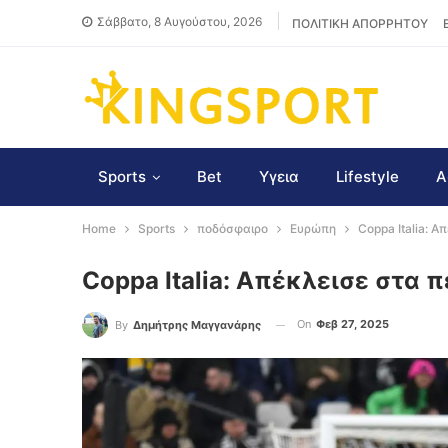
Σάββατο, 8 Αυγούστου, 2026
ΠΟΛΙΤΙΚΗ ΑΠΟΡΡΗΤΟΥ
Sports
Bet
Υγεια
Lifestyle
Α
Home
Sports
ποδόσφαιρο
Ευρώπη
Coppa Italia: Α
Coppa Italia: Απέκλεισε στα 
On
Φεβ 27, 2025
By
Δημήτρης Μαγγανάρης