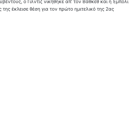
υβέντους, ο Γιλντίζ νικήθηκε απ’ τον Βάθκεθ και η Έμπολι
 της έκλεισε θέση για τον πρώτο ημιτελικό της 2ας