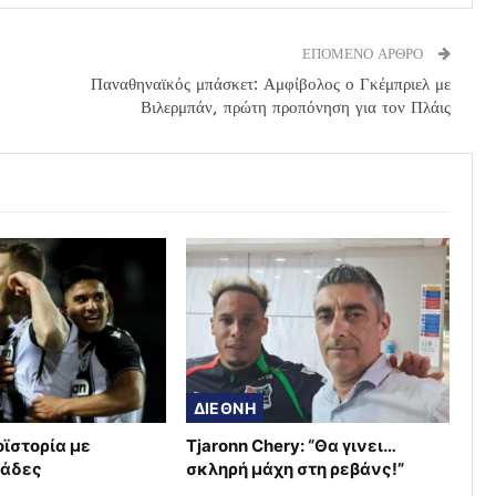
ΕΠΟΜΕΝΟ ΑΡΘΡΟ
Παναθηναϊκός μπάσκετ: Αμφίβολος ο Γκέμπριελ με
Βιλερμπάν, πρώτη προπόνηση για τον Πλάις
ΔΙΕΘΝΗ
οϊστορία με
Tjaronn Chery: “Θα γινει…
μάδες
σκληρή μάχη στη ρεβάνς!”