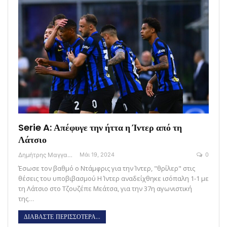
Serie A: Απέφυγε την ήττα η Ίντερ από τη
Λάτσιο
Δημήτρης Μαγγανάρης
Μάι 19, 2024
0
Έσωσε τον βαθμό ο Ντάμφρις για την Ίντερ, "θρίλερ" στις
θέσεις του υποβιβασμού H Ίντερ αναδείχθηκε ισόπαλη 1-1 με
τη Λάτσιο στο Τζουζέπε Μεάτσα, για την 37η αγωνιστική
της…
ΔΙΑΒΑΣΤΕ ΠΕΡΙΣΣΟΤΕΡΑ...