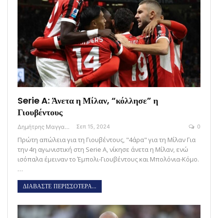
Serie A: Άνετα η Μίλαν, “κόλλησε” η
Γιουβέντους
Δημήτρης Μαγγανάρης
Σεπ 15, 2024
0
Πρώτη απώλεια για τη Γιουβέντους, "4άρα" για τη Μίλαν Για
την 4η αγωνιστική στη Serie A, νίκησε άνετα η Μίλαν, ενώ
ισόπαλα έμειναν το Έμπολι-Γιουβέντους και Μπολόνια-Κόμο.
…
ΔΙΑΒΑΣΤΕ ΠΕΡΙΣΣΟΤΕΡΑ...