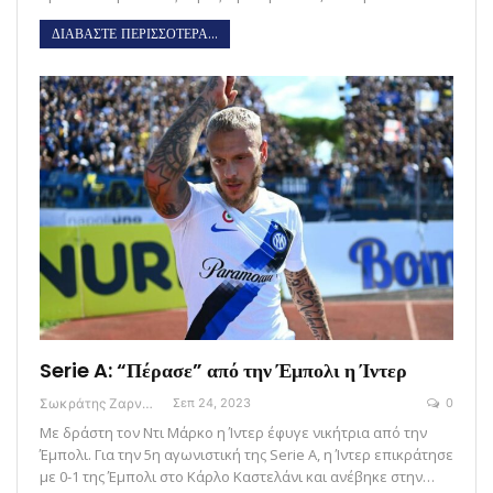
ΔΙΑΒΑΣΤΕ ΠΕΡΙΣΣΟΤΕΡΑ...
Serie A: “Πέρασε” από την Έμπολι η Ίντερ
Σωκράτης Ζαρναβέλης
Σεπ 24, 2023
0
Με δράστη τον Ντι Μάρκο η Ίντερ έφυγε νικήτρια από την
Έμπολι. Για την 5η αγωνιστική της Serie A, η Ίντερ επικράτησε
με 0-1 της Έμπολι στο Κάρλο Καστελάνι και ανέβηκε στην…