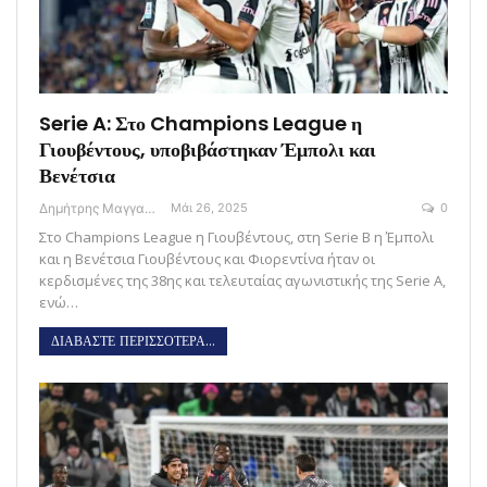
Serie A: Στο Champions League η
Γιουβέντους, υποβιβάστηκαν Έμπολι και
Βενέτσια
Δημήτρης Μαγγανάρης
Μάι 26, 2025
0
Στο Champions League η Γιουβέντους, στη Serie B η Έμπολι
και η Βενέτσια Γιουβέντους και Φιορεντίνα ήταν οι
κερδισμένες της 38ης και τελευταίας αγωνιστικής της Serie A,
ενώ…
ΔΙΑΒΑΣΤΕ ΠΕΡΙΣΣΟΤΕΡΑ...