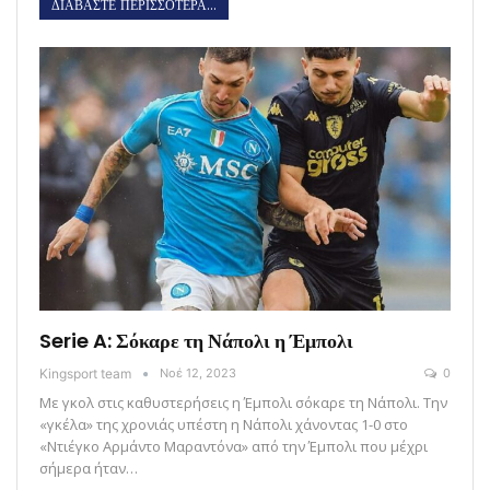
ΔΙΑΒΑΣΤΕ ΠΕΡΙΣΣΟΤΕΡΑ...
Serie A: Σόκαρε τη Νάπολι η Έμπολι
Kingsport team
Νοέ 12, 2023
0
Με γκολ στις καθυστερήσεις η Έμπολι σόκαρε τη Νάπολι. Την
«γκέλα» της χρονιάς υπέστη η Νάπολι χάνοντας 1-0 στο
«Ντιέγκο Αρμάντο Μαραντόνα» από την Έμπολι που μέχρι
σήμερα ήταν…