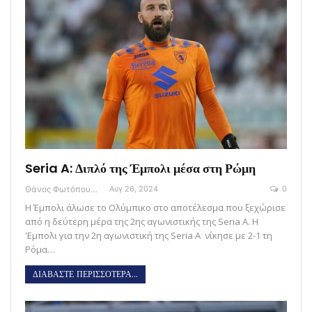
Seria A: Διπλό της Έμπολι μέσα στη Ρώμη
Θάνος Φωτόπουλος
Αυγ 26, 2024
0
Η Έμπολι άλωσε το Ολύμπικο στο αποτέλεσμα που ξεχώρισε
από η δεύτερη μέρα της 2ης αγωνιστικής της Seria A. H
'Εμπολι για την 2η αγωνιστική της Seria A νίκησε με 2-1 τη
Ρόμα…
ΔΙΑΒΑΣΤΕ ΠΕΡΙΣΣΟΤΕΡΑ...