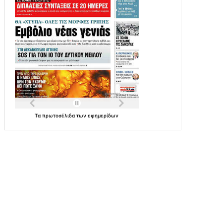
Τα
πρωτοσέλιδα
των
εφημερίδων