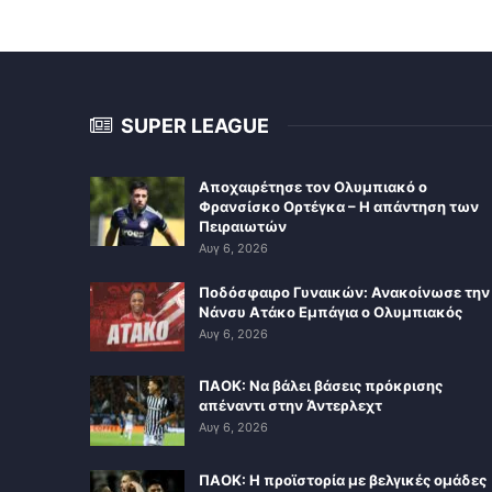
SUPER LEAGUE
Αποχαιρέτησε τον Ολυμπιακό ο
Φρανσίσκο Ορτέγκα – Η απάντηση των
Πειραιωτών
Αυγ 6, 2026
Ποδόσφαιρο Γυναικών: Ανακοίνωσε την
Νάνσυ Ατάκο Εμπάγια ο Ολυμπιακός
Αυγ 6, 2026
ΠΑΟΚ: Να βάλει βάσεις πρόκρισης
απέναντι στην Άντερλεχτ
Αυγ 6, 2026
ΠΑΟΚ: Η προϊστορία με βελγικές ομάδες