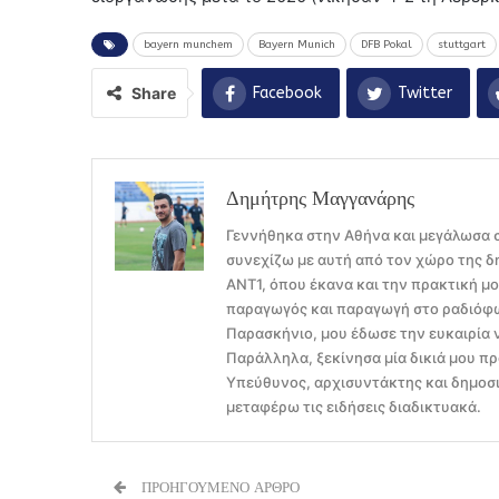
bayern munchem
Bayern Munich
DFB Pokal
stuttgart
Share
Facebook
Twitter
Δημήτρης Μαγγανάρης
Γεννήθηκα στην Αθήνα και μεγάλωσα σ
συνεχίζω με αυτή από τον χώρο της δ
ΑΝΤ1, όπου έκανα και την πρακτική μ
παραγωγός και παραγωγή στο ραδιόφων
Παρασκήνιο, μου έδωσε την ευκαιρία 
Παράλληλα, ξεκίνησα μία δικιά μου πρ
Υπεύθυνος, αρχισυντάκτης και δημοσι
μεταφέρω τις ειδήσεις διαδικτυακά.
ΠΡΟΗΓΟΥΜΕΝΟ ΑΡΘΡΟ