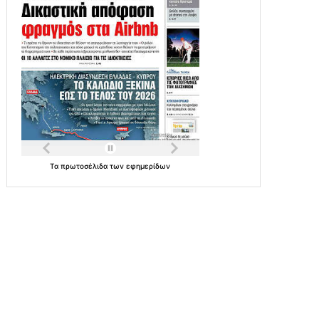
Τα
πρωτοσέλιδα
των
εφημερίδων