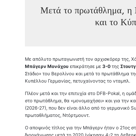
Μετά το πρωτάθλημα, η
και το Κύ
Με απόλυτο πρωταγωνιστή τον αρχισκόρερ της, Χάρι Κ
Μπάγερν Μονάχου
επικράτησε με
3-0
της
Στουτ
Στάδιο» του Βερολίνου και μετά το πρωτάθλημα τη
Κυπέλλου Γερμανίας, πετυχαίνοντας το νταμπλ.
Πλέον μετά και την επιτυχία στο DFB-Pokal, η ομά
στο πρωτάθλημα, θα «μονομαχήσει» και για την κ
(2026-27), που δεν είναι άλλο από το γερμανικό Su
πρωταθλήματος, Ντόρτμουντ.
Ο αποψινός τίτλος για την Μπάγερν ήταν ο 21ος σ
διοργάνωσης μετά το 2020 (νίκησαν 4-2 τη Λεβερκ