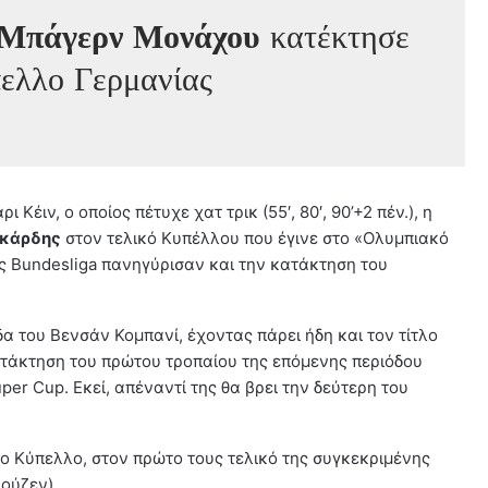
Μπάγερν Μονάχου
κατέκτησε
πελλο Γερμανίας
έιν, ο οποίος πέτυχε χατ τρικ (55′, 80′, 90’+2 πέν.), η
γκάρδης
στον τελικό Κυπέλλου που έγινε στο «Ολυμπιακό
ς Bundesliga πανηγύρισαν και την κατάκτηση του
δα του Βενσάν Κομπανί, έχοντας πάρει ήδη και τον τίτλο
ατάκτηση του πρώτου τροπαίου της επόμενης περιόδου
per Cup. Εκεί, απέναντί της θα βρει την δεύτερη του
το Κύπελλο, στον πρώτο τους τελικό της συγκεκριμένης
ούζεν).