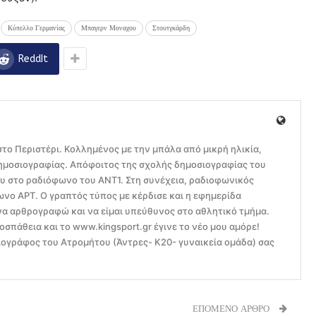
Κύπελλο Γερμανίας
Μπαγερν Μοναχου
Στουτγκάρδη
ReddIt
το Περιστέρι. Κολλημένος με την μπάλα από μικρή ηλικία,
ημοσιογραφίας. Απόφοιτος της σχολής δημοσιογραφίας του
ου στο ραδιόφωνο του ΑΝΤ1. Στη συνέχεια, ραδιοφωνικός
ο ΑΡΤ. Ο γραπτός τύπος με κέρδισε και η εφημερίδα
να αρθρογραφώ και να είμαι υπεύθυνος στο αθλητικό τμήμα.
οσπάθεια και το www.kingsport.gr έγινε το νέο μου αμόρε!
ογράφος του Ατρομήτου (Άντρες- Κ20- γυναικεία ομάδα) σας
ΕΠΟΜΕΝΟ ΑΡΘΡΟ