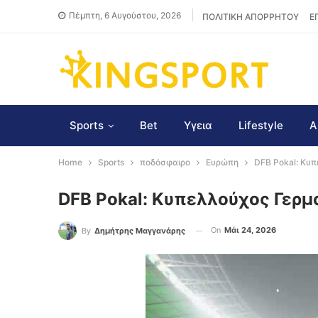
Πέμπτη, 6 Αυγούστου, 2026
ΠΟΛΙΤΙΚΗ ΑΠΟΡΡΗΤΟΥ
Ε
Sports
Bet
Υγεια
Lifestyle
Α
Home
Sports
ποδόσφαιρο
Ευρώπη
DFB Pokal: Κυ
DFB Pokal: Κυπελλούχος Γερ
On
Μάι 24, 2026
By
Δημήτρης Μαγγανάρης