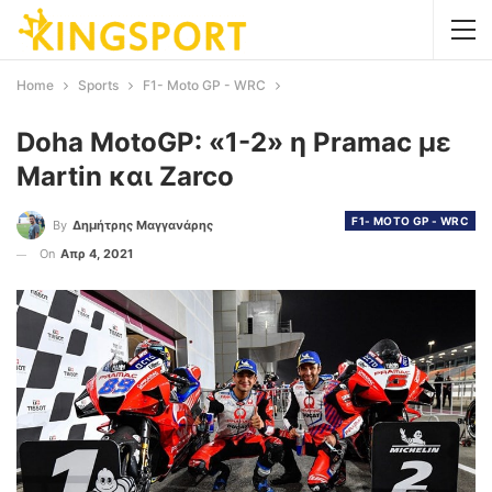
Home
Sports
F1- Moto GP - WRC
Doha MotoGP: «1-2» η Pramac με
Martin και Zarco
F1- MOTO GP - WRC
By
Δημήτρης Μαγγανάρης
On
Απρ 4, 2021