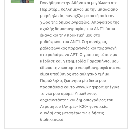
Γεννήθηκα στην Αθήνα και μεγάλωσα στο
Περιστέρι. Κολλημένος με την μπάλα από
μικρή ηλικία, συνεχίζω με αυτή από τον
χώρο της δημοσιογραφίας. Απόφοιτος της
σχολής δημοσιογραφίας του ΑΝΤ1, όπου
έκανα και την πρακτική μου στο
ραδιόφωνο του ΑΝΤ1. Στη συνέχεια,
ραδιοφωνικός παραγωγός και παραγωγή
στο ραδιόφωνο ΑΡΤ. Ο γραπτός τύπος με
κέρδισε και η εφημερίδα Παρασκήνιο, μου
έδωσε την ευκαιρία να αρθρογραφώ και να
είμαι υπεύθυνος στο αθλητικό τμήμα.
Παράλληλα, ξεκίνησα μία δικιά μου
προσπάθεια και το www.kingsport.gr έγινε
το νέο μου αμόρε! Υπεύθυνος,
αρχισυντάκτης και δημοσιογράφος του
Ατρομήτου (Άντρες- Κ20- γυναικεία
ομάδα) σας μεταφέρω τις ειδήσεις
διαδικτυακά.