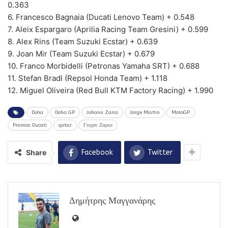
0.363
6. Francesco Bagnaia (Ducati Lenovo Team) + 0.548
7. Aleix Espargaro (Aprilia Racing Team Gresini) + 0.599
8. Alex Rins (Team Suzuki Ecstar) + 0.639
9. Joan Mir (Team Suzuki Ecstar) + 0.679
10. Franco Morbidelli (Petronas Yamaha SRT) + 0.688
11. Stefan Bradl (Repsol Honda Team) + 1.118
12. Miguel Oliveira (Red Bull KTM Factory Racing) + 1.990
Doha
Doha GP
Johann Zarco
Jorge Martin
MotoGP
Pramac Ducati
qatar
Γιοχαν Ζαρκο
Share
Facebook
Twitter
Δημήτρης Μαγγανάρης