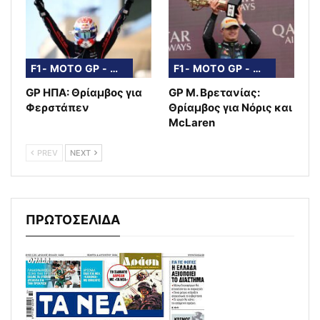
F1- MOTO GP - WRC
F1- MOTO GP - WRC
GP ΗΠΑ: Θρίαμβος για
GP Μ. Βρετανίας:
Φερστάπεν
Θρίαμβος για Νόρις και
McLaren
PREV
NEXT
ΠΡΩΤΟΣΕΛΙΔΑ