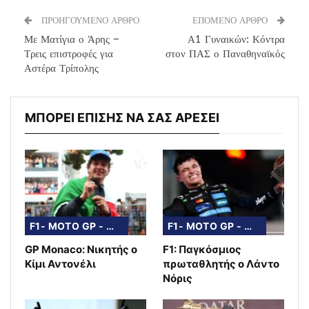
ΠΡΟΗΓΟΥΜΕΝΟ ΑΡΘΡΟ
ΕΠΟΜΕΝΟ ΑΡΘΡΟ
Με Ματίγια ο Άρης –
Α1 Γυναικών: Κόντρα
Τρεις επιστροφές για
στον ΠΑΣ ο Παναθηναϊκός
Αστέρα Τρίπολης
ΜΠΟΡΕΙ ΕΠΙΣΗΣ ΝΑ ΣΑΣ ΑΡΕΣΕΙ
F1- MOTO GP - WRC
F1- MOTO GP - WRC
GP Monaco: Νικητής ο
F1: Παγκόσμιος
Κίμι Αντονέλι
πρωταθλητής ο Λάντο
Νόρις