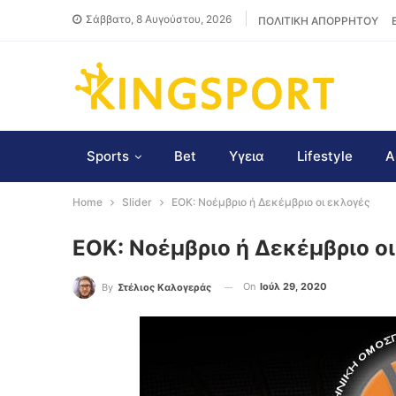
Σάββατο, 8 Αυγούστου, 2026
ΠΟΛΙΤΙΚΗ ΑΠΟΡΡΗΤΟΥ
Sports
Bet
Υγεια
Lifestyle
Α
Home
Slider
ΕΟΚ: Νοέμβριο ή Δεκέμβριο οι εκλογές
ΕΟΚ: Νοέμβριο ή Δεκέμβριο ο
On
Ιούλ 29, 2020
By
Στέλιος Καλογεράς