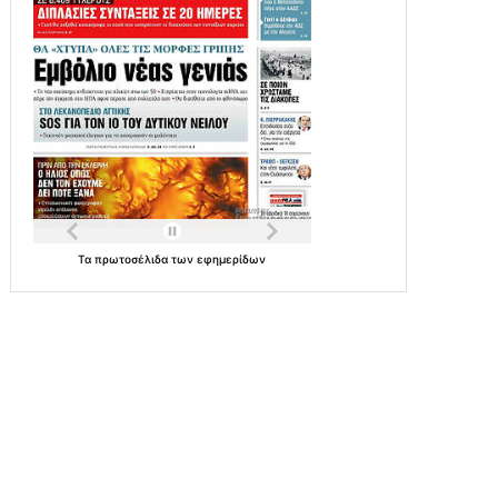
Τα
πρωτοσέλιδα
των
εφημερίδων