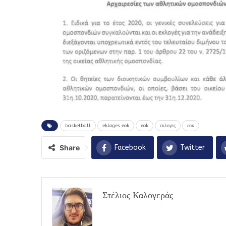
basketball
ekloges eok
eok
εκλογες
εοκ
Share
Facebook
Twitter
Στέλιος Καλογεράς