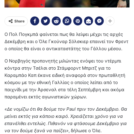
Share
Ο Πολ Πογκμπά φαίνεται πως θα λείψει μέχρι τις αρχές
Δεκέμβρη και ο Όλε Γκούναρ Σόλσκιερ επαινεί τον Φρεντ
ο οποίος θα είναι ο αντικαταστάτης του Γάλλου μέσου.
Ο Νορβηγός προπονητής μιλώντας ενόψει του ντέρμπι
κόντρα στην Τσέλσι στο Στάμφορντ Μπριτζ για το
Καραμπάο Καπ έκανε ειδική αναφορά στον πρωταθλητή
κόσμου με την εθνική Γαλλίας ο οποίος λείπει από το
παιχνίδι με την Άρσεναλ στα τέλη Σεπτέμβρη και ακόμα
παραμένει εκτός αγωνιστικών χώρων.
«Δε νομίζω ότι θα δούμε τον Paul πριν τον Δεκέμβριο. Θα
μείνει εκτός για κάποιο καιρό. Χρειάζεται χρόνο για να
επανέλθει εντελώς. Πιθανόν να φτάσουμε Δεκέμβριο για
να τον δούμε ξανά να παίζει»
, δήλωσε ο Όλε.