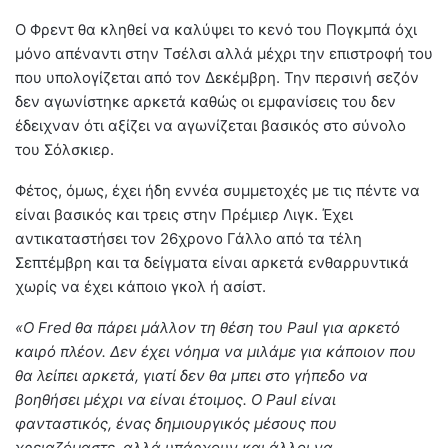
Ο Φρεντ θα κληθεί να καλύψει το κενό του Πογκμπά όχι
μόνο απέναντι στην Τσέλσι αλλά μέχρι την επιστροφή του
που υπολογίζεται από τον Δεκέμβρη. Την περσινή σεζόν
δεν αγωνίστηκε αρκετά καθώς οι εμφανίσεις του δεν
έδειχναν ότι αξίζει να αγωνίζεται βασικός στο σύνολο
του Σόλσκιερ.
Φέτος, όμως, έχει ήδη εννέα συμμετοχές με τις πέντε να
είναι βασικός και τρεις στην Πρέμιερ Λιγκ. Έχει
αντικαταστήσει τον 26χρονο Γάλλο από τα τέλη
Σεπτέμβρη και τα δείγματα είναι αρκετά ενθαρρυντικά
χωρίς να έχει κάποιο γκολ ή ασίστ.
«Ο Fred θα πάρει μάλλον τη θέση του Paul για αρκετό
καιρό πλέον. Δεν έχει νόημα να μιλάμε για κάποιον που
θα λείπει αρκετά, γιατί δεν θα μπει στο γήπεδο να
βοηθήσει μέχρι να είναι έτοιμος. Ο Paul είναι
φανταστικός, ένας δημιουργικός μέσους που
χρειαζόμαστε, αλλά υπάρχουν και άλλοι να