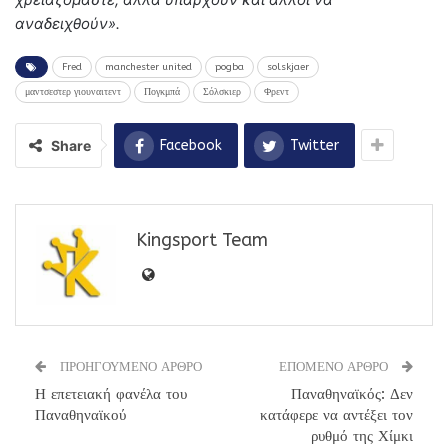
αναδειχθούν».
Fred
manchester united
pogba
solskjaer
μαντσεστερ γιουναιτεντ
Πογκμπά
Σόλσκιερ
Φρεντ
Share
Facebook
Twitter
Kingsport Team
ΠΡΟΗΓΟΥΜΕΝΟ ΑΡΘΡΟ
ΕΠΟΜΕΝΟ ΑΡΘΡΟ
Η επετειακή φανέλα του
Παναθηναϊκός: Δεν
Παναθηναϊκού
κατάφερε να αντέξει τον
ρυθμό της Χίμκι