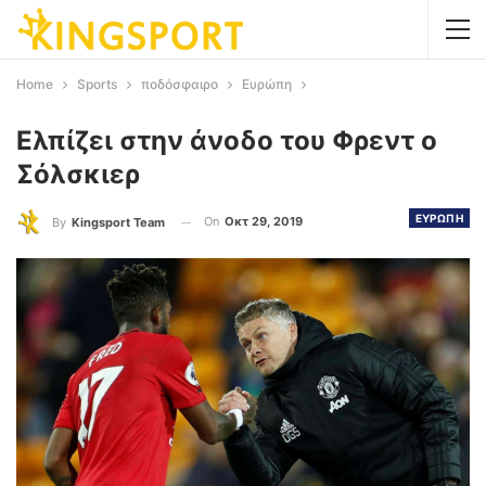
Home
Sports
ποδόσφαιρο
Ευρώπη
Ελπίζει στην άνοδο του Φρεντ ο
Σόλσκιερ
ΕΥΡΩΠΗ
On
Οκτ 29, 2019
By
Kingsport Team