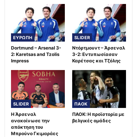
ΕΥΡΩΠΗ
SLIDER
Dortmund – Arsenal 3-
Ντόρτμουντ – Άρσεναλ
2: Karetsas and Tzolis
3-2: Εντυπωσίασαν
Impress
Καρέτσας και Τζόλης
SLIDER
ΠΑΟΚ
Η Άρσεναλ
ΠΑΟΚ: Η προϊστορία με
ανακοίνωσε την
βελγικές ομάδες
απόκτηση του
Μπρούνο Γκιμαράες