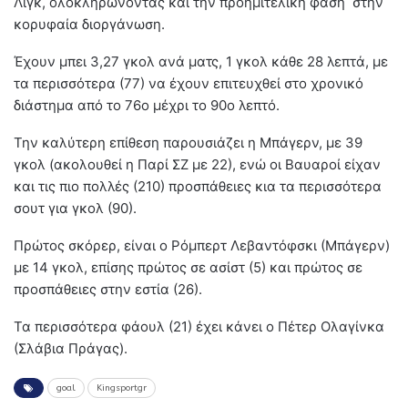
Λιγκ, ολοκληρώνοντας και την προημιτελική φάση στην
κορυφαία διοργάνωση.
Έχουν μπει 3,27 γκολ ανά ματς, 1 γκολ κάθε 28 λεπτά, με
τα περισσότερα (77) να έχουν επιτευχθεί στο χρονικό
διάστημα από το 76ο μέχρι το 90ο λεπτό.
Την καλύτερη επίθεση παρουσιάζει η Μπάγερν, με 39
γκολ (ακολουθεί η Παρί ΣΖ με 22), ενώ οι Βαυαροί είχαν
και τις πιο πολλές (210) προσπάθειες κια τα περισσότερα
σουτ για γκολ (90).
Πρώτος σκόρερ, είναι ο Ρόμπερτ Λεβαντόφσκι (Μπάγερν)
με 14 γκολ, επίσης πρώτος σε ασίστ (5) και πρώτος σε
προσπάθειες στην εστία (26).
Τα περισσότερα φάουλ (21) έχει κάνει ο Πέτερ Ολαγίνκα
(Σλάβια Πράγας).
goal
Kingsportgr