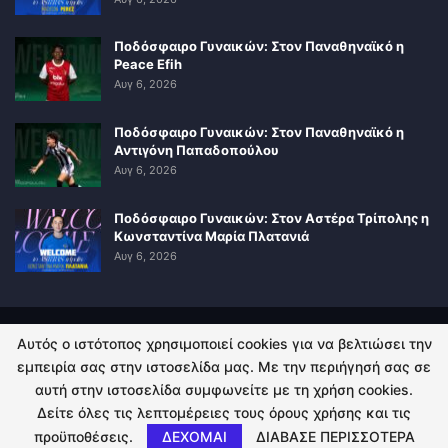
Ποδόσφαιρο Γυναικών: Στον Παναθηναϊκό η
Peace Efih
Αυγ 6, 2026
Ποδόσφαιρο Γυναικών: Στον Παναθηναϊκό η
Αντιγόνη Παπαδοπούλου
Αυγ 6, 2026
Ποδόσφαιρο Γυναικών: Στον Αστέρα Τρίπολης η
Κωνσταντίνα Μαρία Πλατανιά
Αυγ 6, 2026
Αυτός ο ιστότοπος χρησιμοποιεί cookies για να βελτιώσει την
ΠΟΛΙΤΙΚΗ ΑΠΟΡΡΗΤΟΥ
ΕΠΙΚΟΙΝΩΝΙΑ
εμπειρία σας στην ιστοσελίδα μας. Με την περιήγησή σας σε
αυτή στην ιστοσελίδα συμφωνείτε με τη χρήση cookies.
© 2026 - Kingsport.gr. All Rights Reserved.
Δείτε όλες τις λεπτομέρειες τους όρους χρήσης και τις
προϋποθέσεις.
ΔΕΧΟΜΑΙ
ΔΙΑΒΑΣΕ ΠΕΡΙΣΣΟΤΕΡΑ