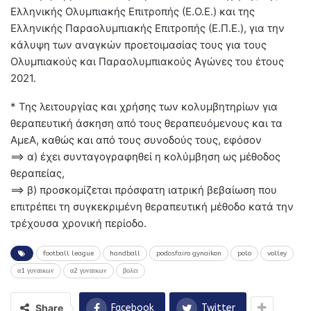
Ελληνικής Ολυμπιακής Επιτροπής (Ε.Ο.Ε.) και της
Ελληνικής Παραολυμπιακής Επιτροπής (Ε.Π.Ε.), για την
κάλυψη των αναγκών προετοιμασίας τους για τους
Ολυμπιακούς και Παραολυμπιακούς Αγώνες του έτους
2021.
* Της λειτουργίας και χρήσης των κολυμβητηρίων για
θεραπευτική άσκηση από τους θεραπευόμενους και τα
ΑμεΑ, καθώς και από τους συνοδούς τους, εφόσον
==> α) έχει συνταγογραφηθεί η κολύμβηση ως μέθοδος
θεραπείας,
==> β) προσκομίζεται πρόσφατη ιατρική βεβαίωση που
επιτρέπει τη συγκεκριμένη θεραπευτική μέθοδο κατά την
τρέχουσα χρονική περίοδο.
football league
handball
podosfairo gynaikon
polo
volley
α1 γυναικων
α2 γυναικων
βολει
Share
Facebook
Twitter