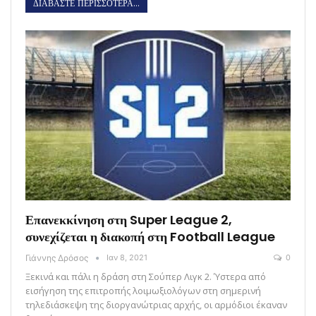
ΔΙΑΒΑΣΤΕ ΠΕΡΙΣΣΟΤΕΡΑ...
Επανεκκίνηση στη Super League 2,
συνεχίζεται η διακοπή στη Football League
Γιάννης Δρόσος
Ιαν 8, 2021
0
Ξεκινά και πάλι η δράση στη Σούπερ Λιγκ 2. Ύστερα από
εισήγηση της επιτροπής λοιμωξιολόγων στη σημερινή
τηλεδιάσκεψη της διοργανώτριας αρχής, οι αρμόδιοι έκαναν