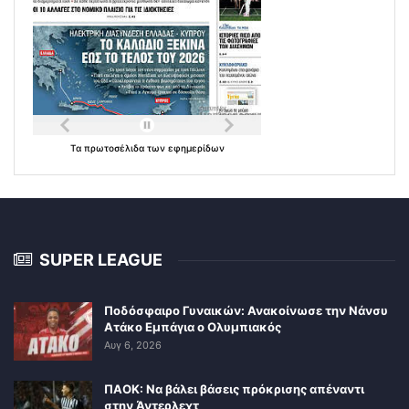
Τα
πρωτοσέλιδα
των
εφημερίδων
SUPER LEAGUE
Ποδόσφαιρο Γυναικών: Ανακοίνωσε την Νάνσυ
Ατάκο Εμπάγια ο Ολυμπιακός
Αυγ 6, 2026
ΠΑΟΚ: Να βάλει βάσεις πρόκρισης απέναντι
στην Άντερλεχτ