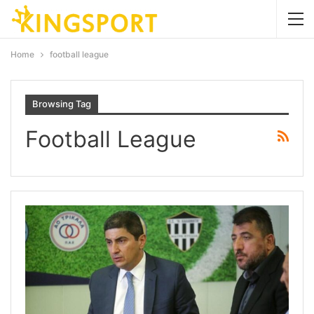
Home
football league
Browsing Tag
Football League