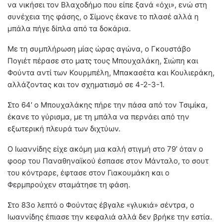
να νικήσει τον Βλαχοδήμο που είπε ξανά «όχι», ενώ στη
συνέχεια της φάσης, ο Σίμονς έκανε το πλασέ αλλά η
μπάλα πήγε δίπλα από τα δοκάρια.
Με τη συμπλήρωση μίας ώρας αγώνα, ο Γκουστάβο
Πογιέτ πέρασε στο ματς τους Μπουχαλάκη, Σιώπη και
Φούντα αντί των Κουρμπέλη, Μπακασέτα και Κουλιεράκη,
αλλάζοντας και τον σχηματισμό σε 4-2-3-1.
Στο 64′ ο Μπουχαλάκης πήρε την πάσα από τον Τσιμίκα,
έκανε το γύρισμα, με τη μπάλα να περνάει από την
εξωτερική πλευρά των διχτύων.
Ο Ιωαννίδης είχε ακόμη μια καλή στιγμή στο 79′ όταν ο
φοορ του Παναθηναϊκού έσπασε στον Μάνταλο, το σουτ
του κόντραρε, έφτασε στον Γιακουμάκη και ο
Φερμπρούχεν σταμάτησε τη φάση.
Στο 83ο λεπτό ο Φούντας έβγαλε «γλυκιά» σέντρα, ο
Ιωαννίδης έπιασε την κεφαλιά αλλά δεν βρήκε την εστία.