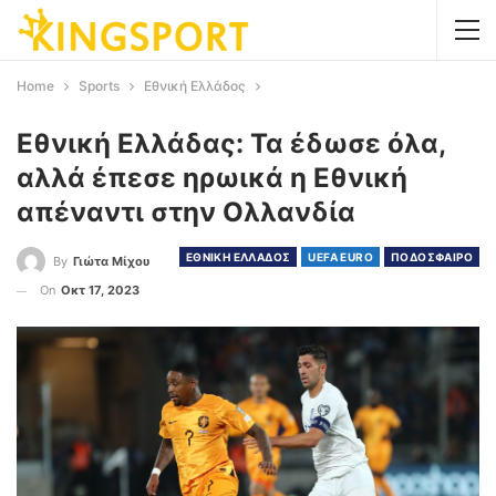
Home
Sports
Εθνική Ελλάδος
Εθνική Ελλάδας: Τα έδωσε όλα,
αλλά έπεσε ηρωικά η Εθνική
απέναντι στην Ολλανδία
ΕΘΝΙΚΗ ΕΛΛΑΔΟΣ
UEFA EURO
ΠΟΔΟΣΦΑΙΡΟ
By
Γιώτα Μίχου
On
Οκτ 17, 2023