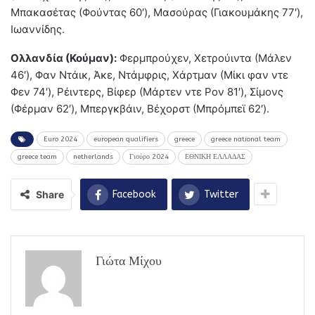
Μπακασέτας (Φούντας 60′), Μασούρας (Γιακουμάκης 77′),
Ιωαννίδης.
Ολλανδία (Κούμαν):
Φερμπρούχεν, Χετρούιντα (Μάλεν
46′), Φαν Ντάικ, Άκε, Ντάμφρις, Χάρτμαν (Μίκι φαν ντε
Φεν 74′), Ρέιντερς, Βίφερ (Μάρτεν ντε Ρον 81′), Σίμονς
(Φέρμαν 62′), Μπεργκβάιν, Βέχορστ (Μπρόμπεϊ 62′).
Euro 2024
european qualifiers
greece
greece national team
greece team
netherlands
Γιούρο 2024
ΕΘΝΙΚΗ ΕΛΛΑΔΑΣ
Share
Facebook
Twitter
Γιώτα Μίχου