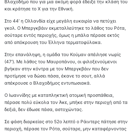
Βλαχοδήμο που για μια ακόμη φορά έδειξε την κλάση του
και κράτησε το Χ για την Εθνική.
Στο 44’ η Ολλανδία είχε μεγάλη ευκαιρία να πετύχει
γκολ. Ο Μπεργκβάιν εκμεταλλεύτηκε το λάθος του Ρότα,
σούταρε εντός περιοχής, όμως η μπάλα πέρασε εκτός
από απόκρουση του Έλληνα τερματοφύλακα.
Στην επανάληψη, η ομάδα του Κούμαν απέιλησε νωρίς
(47′). Με λάθος του Μαυροπάνου, οι φιλοξενούμενοι
βγήκαν στην κόντρα με τον Μπεργκβάιν που δεν
προτίμησε να δώσει πάσα, έκανε το σουτ, αλλά
απέκρουσε ο Βλαχοδήμος εντυπωσιακά.
Ο Ιωαννίδης με καταπληκτική ατομική προσπάθεια,
πέρασε πολύ εύκολα τον Άκε, μπήκε στην περιοχή από τα
δεξιά, δεν έδωσε πάσα, αστοχώντας.
Σε φάση διαρκείας στο 52ο λεπτό ο Ράιντερς πάτησε στην
περιοχή, πέρασε τον Ρότα, σούταρε, μην καταφέρνοντας