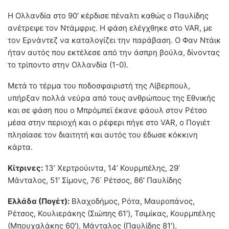
Η Ολλανδία στο 90′ κέρδισε πέναλτι καθώς ο Παυλίδης
ανέτρεψε τον Ντάμφρις. Η φάση ελέγχθηκε στο VAR, με
τον Ερνάντεζ να καταλογίζει την παράβαση. Ο Φαν Ντάικ
ήταν αυτός που εκτέλεσε από την άσπρη βούλα, δίνοντας
το τρίποντο στην Ολλανδία (1-0).
Μετά το τέρμα του ποδοσφαιριστή της Λίβερπουλ,
υπήρξαν πολλά νεύρα από τους ανθρώπους της Εθνικής
και σε φάση που ο Μπρόμπεϊ έκανε φάουλ στον Ρέτσο
μέσα στην περιοχή και ο ρέφερι πήγε στο VAR, ο Πογιέτ
πλησίασε τον διαιτητή και αυτός του έδωσε κόκκινη
κάρτα.
Κίτρινες:
13’ Χερτρούιντα, 14’ Κουρμπέλης, 29’
Μάνταλος, 51′ Σίμονς, 76΄ Ρέτσος, 86′ Παυλίδης
Ελλάδα (Πογέτ):
Βλαχοδήμος, Ρότα, Μαυροπάνος,
Ρέτσος, Κουλιεράκης (Σιώπης 61′), Τσιμίκας, Κουρμπέλης
(Μπουχαλάκης 60′), Μάνταλος (Παυλίδης 81′),