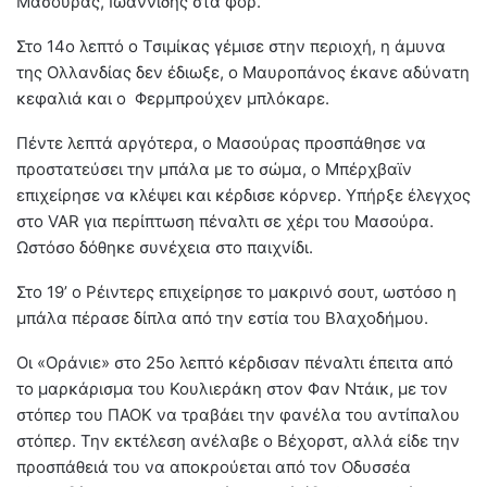
Μασούρας, Ιωαννίδης στα φορ.
Στο 14ο λεπτό ο Τσιμίκας γέμισε στην περιοχή, η άμυνα
της Ολλανδίας δεν έδιωξε, ο Μαυροπάνος έκανε αδύνατη
κεφαλιά και ο Φερμπρούχεν μπλόκαρε.
Πέντε λεπτά αργότερα, ο Μασούρας προσπάθησε να
προστατεύσει την μπάλα με το σώμα, ο Μπέρχβαϊν
επιχείρησε να κλέψει και κέρδισε κόρνερ. Υπήρξε έλεγχος
στο VAR για περίπτωση πέναλτι σε χέρι του Μασούρα.
Ωστόσο δόθηκε συνέχεια στο παιχνίδι.
Στο 19’ ο Ρέιντερς επιχείρησε το μακρινό σουτ, ωστόσο η
μπάλα πέρασε δίπλα από την εστία του Βλαχοδήμου.
Οι «Οράνιε» στο 25ο λεπτό κέρδισαν πέναλτι έπειτα από
το μαρκάρισμα του Κουλιεράκη στον Φαν Ντάικ, με τον
στόπερ του ΠΑΟΚ να τραβάει την φανέλα του αντίπαλου
στόπερ. Την εκτέλεση ανέλαβε ο Βέχορστ, αλλά είδε την
προσπάθειά του να αποκρούεται από τον Οδυσσέα