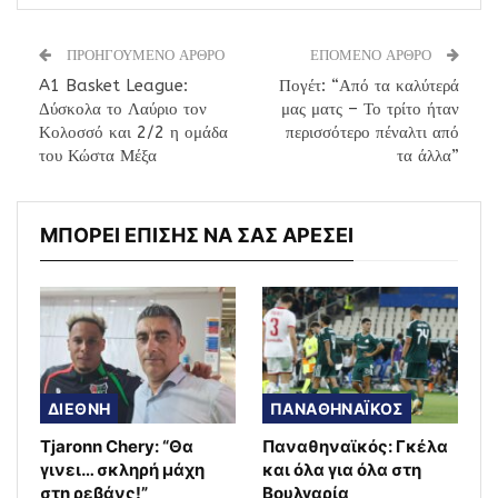
ΠΡΟΗΓΟΥΜΕΝΟ ΑΡΘΡΟ
ΕΠΟΜΕΝΟ ΑΡΘΡΟ
A1 Basket League:
Πογέτ: “Από τα καλύτερά
Δύσκολα το Λαύριο τον
μας ματς – Το τρίτο ήταν
Κολοσσό και 2/2 η ομάδα
περισσότερο πέναλτι από
του Κώστα Μέξα
τα άλλα”
ΜΠΟΡΕΙ ΕΠΙΣΗΣ ΝΑ ΣΑΣ ΑΡΕΣΕΙ
ΔΙΕΘΝΗ
ΠΑΝΑΘΗΝΑΪΚΟΣ
Tjaronn Chery: “Θα
Παναθηναϊκός: Γκέλα
γινει… σκληρή μάχη
και όλα για όλα στη
στη ρεβάνς!”
Βουλγαρία