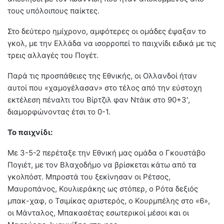
τους υπόλοιπους παίκτες.
Στο δεύτερο ημίχρονο, αμφότερες οι ομάδες έψαξαν το
γκολ, με την Ελλάδα να ισορροπεί το παιχνίδι ειδικά με τις
τρεις αλλαγές του Πογέτ.
Παρά τις προσπάθειες της Εθνικής, οι Ολλανδοί ήταν
αυτοί που «χαμογέλασαν» στο τέλος από την εύστοχη
εκτέλεση πέναλτι του Βίρτζιλ φαν Ντάικ στο 90+3′,
διαμορφώνοντας έτσι το 0-1.
Το παιχνίδι:
Με 3-5-2 περέταξε την Εθνική μας ομάδα ο Γκουστάβο
Πογιέτ, με τον Βλαχοδήμο να βρίσκεται κάτω από τα
γκολπόστ. Μπροστά του ξεκίνησαν οι Ρέτσος,
Μαυροπάνος, Κουλιεράκης ως στόπερ, ο Ρότα δεξιός
μπακ-χαφ, ο Τσιμίκας αριστερός, ο Κουρμπέλης στο «6»,
οι Μάνταλος, Μπακασέτας εσωτερικοί μέσοι και οι