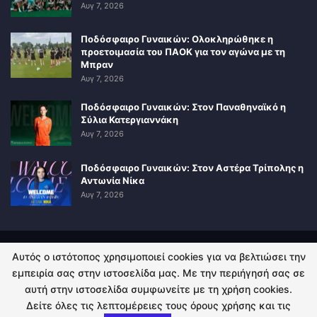
Αυγ 7, 2026
Ποδόσφαιρο Γυναικών: Ολοκληρώθηκε η
προετοιμασία του ΠΑΟΚ για τον αγώνα με τη
Μπραν
Αυγ 7, 2026
Ποδόσφαιρο Γυναικών: Στον Παναθηναϊκό η
Σύλια Κατεργιαννάκη
Αυγ 7, 2026
Ποδόσφαιρο Γυναικών: Στον Αστέρα Τρίπολης η
Αντωνία Νίκα
Αυγ 7, 2026
Αυτός ο ιστότοπος χρησιμοποιεί cookies για να βελτιώσει την
ΠΟΛΙΤΙΚΗ ΑΠΟΡΡΗΤΟΥ
ΕΠΙΚΟΙΝΩΝΙΑ
εμπειρία σας στην ιστοσελίδα μας. Με την περιήγησή σας σε
αυτή στην ιστοσελίδα συμφωνείτε με τη χρήση cookies.
© 2026 - Kingsport.gr. All Rights Reserved.
Δείτε όλες τις λεπτομέρειες τους όρους χρήσης και τις