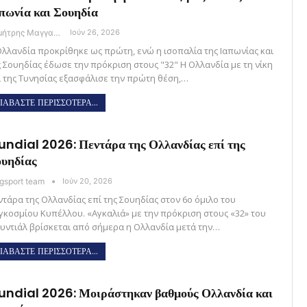
πωνία και Σουηδία
Δημήτρης Μαγγανάρης
Ιούν 26, 2026
Ολλανδία προκρίθηκε ως πρώτη, ενώ η ισοπαλία της Ιαπωνίας και
ς Σουηδίας έδωσε την πρόκριση στους "32" Η Ολλανδία με τη νίκη
ί της Τυνησίας εξασφάλισε την πρώτη θέση,…
ΙΑΒΑΣΤΕ ΠΕΡΙΣΣΟΤΕΡΑ...
ndial 2026: Πεντάρα της Ολλανδίας επί της
υηδίας
gsport team
Ιούν 20, 2026
ντάρα της Ολλανδίας επί της Σουηδίας στον 6ο όμιλο του
γκοσμίου Κυπέλλου. «Αγκαλιά» με την πρόκριση στους «32» του
υντιάλ βρίσκεται από σήμερα η Ολλανδία μετά την…
ΙΑΒΑΣΤΕ ΠΕΡΙΣΣΟΤΕΡΑ...
ndial 2026: Μοιράστηκαν βαθμούς Ολλανδία και