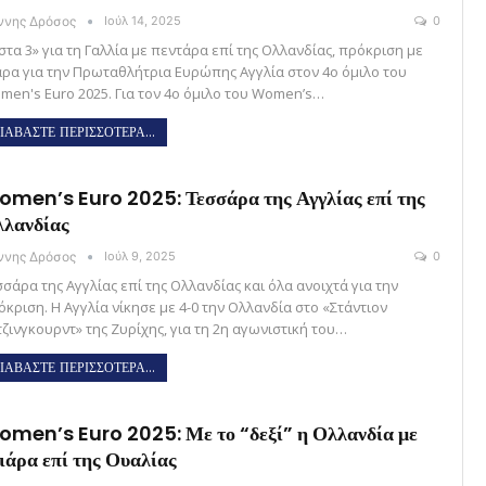
άννης Δρόσος
Ιούλ 14, 2025
0
στα 3» για τη Γαλλία με πεντάρα επί της Ολλανδίας, πρόκριση με
άρα για την Πρωταθλήτρια Ευρώπης Αγγλία στον 4ο όμιλο του
men's Euro 2025. Για τον 4ο όμιλο του Women’s…
ΙΑΒΑΣΤΕ ΠΕΡΙΣΣΟΤΕΡΑ...
men’s Euro 2025: Τεσσάρα της Αγγλίας επί της
λανδίας
άννης Δρόσος
Ιούλ 9, 2025
0
σάρα της Αγγλίας επί της Ολλανδίας και όλα ανοιχτά για την
όκριση. Η Αγγλία νίκησε με 4-0 την Ολλανδία στο «Στάντιον
τζινγκουρντ» της Ζυρίχης, για τη 2η αγωνιστική του…
ΙΑΒΑΣΤΕ ΠΕΡΙΣΣΟΤΕΡΑ...
men’s Euro 2025: Με το “δεξί” η Ολλανδία με
ιάρα επί της Ουαλίας