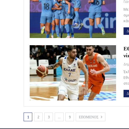
Γι
Με 
ομ
κά
Δ
Εθ
νί
Έκ
Εθ
στ
Δ
1
2
3
…
9
ΕΠΟΜΕΝΟΣ