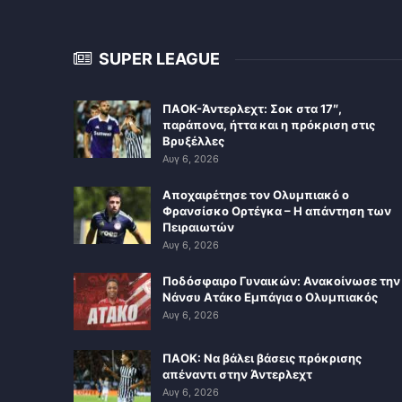
SUPER LEAGUE
ΠΑΟΚ-Άντερλεχτ: Σοκ στα 17″,
παράπονα, ήττα και η πρόκριση στις
Βρυξέλλες
Αυγ 6, 2026
Αποχαιρέτησε τον Ολυμπιακό ο
Φρανσίσκο Ορτέγκα – Η απάντηση των
Πειραιωτών
Αυγ 6, 2026
Ποδόσφαιρο Γυναικών: Ανακοίνωσε την
Νάνσυ Ατάκο Εμπάγια ο Ολυμπιακός
Αυγ 6, 2026
ΠΑΟΚ: Να βάλει βάσεις πρόκρισης
απέναντι στην Άντερλεχτ
Αυγ 6, 2026