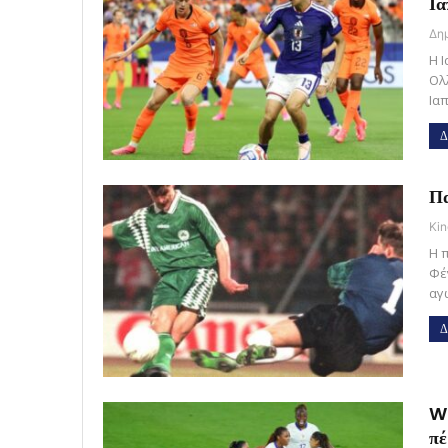
Ια
Η 
Ολ
Ια
Δ
Πα
Kin
Η 
Φέ
αγ
Δ
Wo
πέ