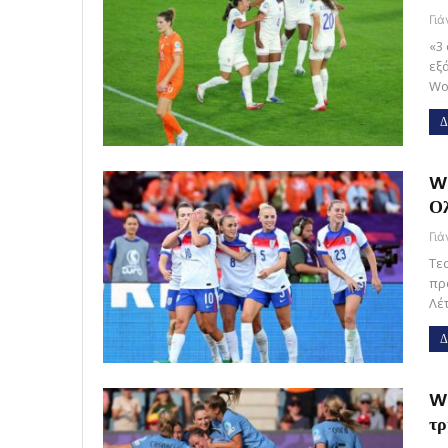
Γι
«3 
εξ
Wo
Δ
Wo
Ολ
Γι
Τεσ
πρ
Λέ
Δ
Wo
τρ