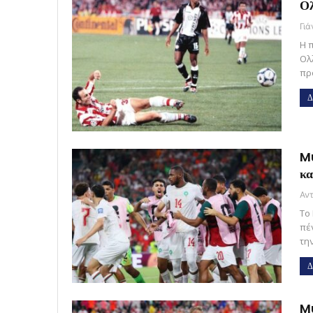
Ολ
Γι
Η 
Ολ
πρ
Δ
Mu
κα
Το
πέ
τη
Δ
Mu