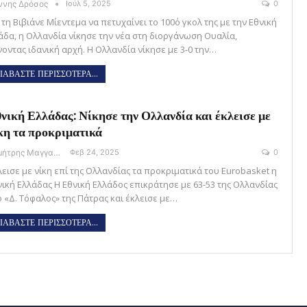
άννης Δρόσος
Ιούλ 5, 2025
0
τη Βιβιάνε Μίεντεμα να πετυχαίνει το 100ό γκολ της με την Εθνική
άδα, η Ολλανδία νίκησε την νέα στη διοργάνωση Ουαλία,
νοντας ιδανική αρχή. Η Ολλανδία νίκησε με 3-0 την…
ΙΑΒΑΣΤΕ ΠΕΡΙΣΣΟΤΕΡΑ...
νική Ελλάδας: Νίκησε την Ολλανδία και έκλεισε με
κη τα προκριματικά
Δημήτρης Μαγγανάρης
Φεβ 24, 2025
0
λεισε με νίκη επί της Ολλανδίας τα προκριματικά του Eurobasket η
νική Ελλάδας Η Εθνική Ελλάδος επικράτησε με 63-53 της Ολλανδίας
ο «Δ. Τόφαλος» της Πάτρας και έκλεισε με…
ΙΑΒΑΣΤΕ ΠΕΡΙΣΣΟΤΕΡΑ...