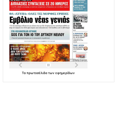
Τα
πρωτοσέλιδα
των
εφημερίδων