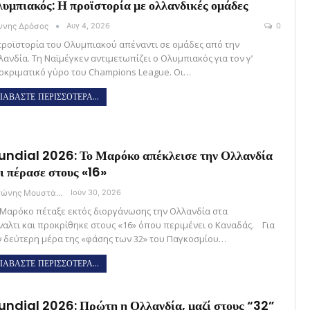
υμπιακός: Η προϊστορία με ολλανδικές ομάδες
άννης Δρόσος
Αυγ 4, 2026
0
προϊστορία του Ολυμπιακού απέναντι σε ομάδες από την
λανδία. Τη Ναϊμέγκεν αντιμετωπίζει ο Ολυμπιακός για τον γ’
οκριματικό γύρο του Champions League. Οι…
ΙΑΒΑΣΤΕ ΠΕΡΙΣΣΟΤΕΡΑ...
ndial 2026: Το Μαρόκο απέκλεισε την Ολλανδία
ι πέρασε στους «16»
Αντώνης Μουστάκας
Ιούν 30, 2026
 Μαρόκο πέταξε εκτός διοργάνωσης την Ολλανδία στα
ναλτι και προκρίθηκε στους «16» όπου περιμένει ο Καναδάς. Για
ν δεύτερη μέρα της «φάσης των 32» του Παγκοσμίου…
ΙΑΒΑΣΤΕ ΠΕΡΙΣΣΟΤΕΡΑ...
ndial 2026: Πρώτη η Ολλανδία, μαζί στους “32”