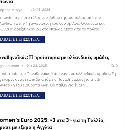
πωνία
Δημήτρης Μαγγανάρης
Ιούν 15, 2026
Ιαπωνία πήρε στο τέλος τον βαθμό της ισοπαλίας από την
λανδία Για την 1η αγωνιστική του 6ου ομίλου, Ολλανδία και
πωνία αναδείχθηκαν 2-2 στο Ντάλας. Μετά απο το πρώτο…
ΙΑΒΑΣΤΕ ΠΕΡΙΣΣΟΤΕΡΑ...
ναθηναϊκός: Η προϊστορία με ολλανδικές ομάδες
gsport team
Οκτ 23, 2025
0
προϊστορία του Παναθηναϊκού απέναντι σε ολλανδικές ομάδες. Τη
γενορντ αντιμετωπίζει απόψε ο Παναθηναϊκός για την 3η
ωνιστική του Γιουρόπα λιγκ. Θα παίξει για ένατη…
ΙΑΒΑΣΤΕ ΠΕΡΙΣΣΟΤΕΡΑ...
men’s Euro 2025: «3 στα 3» για τη Γαλλία,
ρασε με εξάρα η Αγγλία