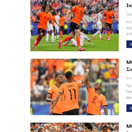
Ια
Η 
τη
επ
Δ
Mu
Σο
Kin
Πε
Πα
Μο
Δ
Mu