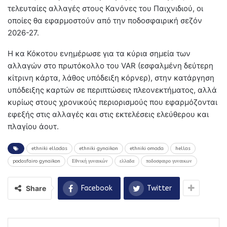
τελευταίες αλλαγές στους Κανόνες του Παιχνιδιού, οι
οποίες θα εφαρμοστούν από την ποδοσφαιρική σεζόν
2026-27.
Η κα Κόκοτου ενημέρωσε για τα κύρια σημεία των
αλλαγών στο πρωτόκολλο του VAR (εσφαλμένη δεύτερη
κίτρινη κάρτα, λάθος υπόδειξη κόρνερ), στην κατάργηση
υπόδειξης καρτών σε περιπτώσεις πλεονεκτήματος, αλλά
κυρίως στους χρονικούς περιορισμούς που εφαρμόζονται
εφεξής στις αλλαγές και στις εκτελέσεις ελεύθερου και
πλαγίου άουτ.
ethniki elladas
ethniki gynaikon
ethniki omada
hellas
podosfairo gynaikon
Εθνική γυναικών
ελλαδα
ποδοσφαιρο γυναικων
Share
Facebook
Twitter