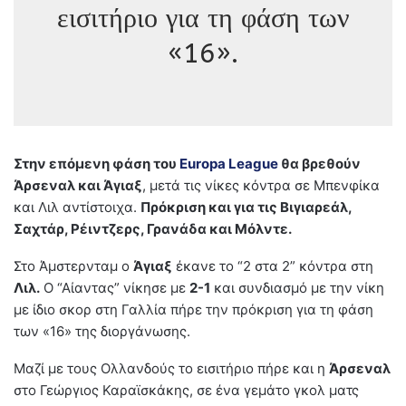
εισιτήριο για τη φάση των
«16».
Στην επόμενη φάση του
Europa League
θα βρεθούν
Άρσεναλ και Άγιαξ
, μετά τις νίκες κόντρα σε Μπενφίκα
και Λιλ αντίστοιχα.
Πρόκριση και για τις Βιγιαρεάλ,
Σαχτάρ, Ρέιντζερς, Γρανάδα και Μόλντε.
Στο Άμστερνταμ ο
Άγιαξ
έκανε το “2 στα 2” κόντρα στη
Λιλ.
Ο “Αίαντας” νίκησε με
2-1
και συνδιασμό με την νίκη
με ίδιο σκορ στη Γαλλία πήρε την πρόκριση για τη φάση
των «16» της διοργάνωσης.
Μαζί με τους Ολλανδούς το εισιτήριο πήρε και η
Άρσεναλ
στο Γεώργιος Καραϊσκάκης, σε ένα γεμάτο γκολ ματς