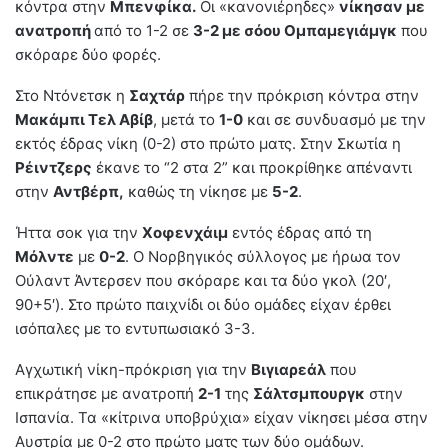
κόντρα στην
Μπενφίκα.
Οι «κανονιέρηδες»
νίκησαν με
ανατροπή
από το 1-2 σε
3-2 με σόου Ομπαμεγιάμγκ
που
σκόραρε δύο φορές.
Στο Ντόνετσκ η
Σαχτάρ
πήρε την πρόκριση κόντρα στην
Μακάμπι Τελ Αβίβ
, μετά το
1-0
και σε συνδυασμό με την
εκτός έδρας νίκη (0-2) στο πρώτο ματς. Στην Σκωτία η
Ρέιντζερς
έκανε το “2 στα 2” και προκρίθηκε απέναντι
στην
Αντβέρπ,
καθώς τη νίκησε με
5-2
.
Ήττα σοκ για την
Χοφενχάιμ
εντός έδρας από τη
Μόλντε
με
0-2
. Ο Νορβηγικός σύλλογος με ήρωα τον
Ούλαντ Άντερσεν που σκόραρε και τα δύο γκολ (20′,
90+5′). Στο πρώτο παιχνίδι οι δύο ομάδες είχαν έρθει
ισόπαλες με το εντυπωσιακό 3-3.
Αγχωτική νίκη-πρόκριση για την
Βιγιαρεάλ
που
επικράτησε με ανατροπή
2-1
της
Σάλτσμπουργκ
στην
Ισπανία. Τα «κίτρινα υποβρύχια» είχαν νίκησει μέσα στην
Αυστρία με 0-2 στο πρώτο ματς των δύο ομάδων.