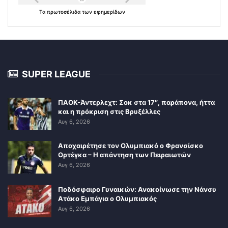
Τα
πρωτοσέλιδα
των
εφημερίδων
SUPER LEAGUE
ΠΑΟΚ-Άντερλεχτ: Σοκ στα 17″, παράπονα, ήττα
και η πρόκριση στις Βρυξέλλες
Αυγ 6, 2026
Αποχαιρέτησε τον Ολυμπιακό ο Φρανσίσκο
Ορτέγκα – Η απάντηση των Πειραιωτών
Αυγ 6, 2026
Ποδόσφαιρο Γυναικών: Ανακοίνωσε την Νάνσυ
Ατάκο Εμπάγια ο Ολυμπιακός
Αυγ 6, 2026