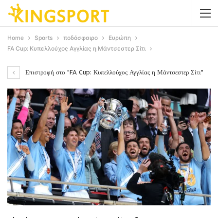
Home
Sports
ποδόσφαιρο
Ευρώπη
FA Cup: Κυπελλούχος Αγγλίας η Μάντσεστερ Σίτι
Επιστροφή στο "FA Cup: Κυπελλούχος Αγγλίας η Μάντσεστερ Σίτι"