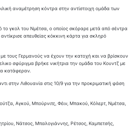
ιλική αναμέτρηση κόντρα στην αντίστοιχη ομάδα των
ό το γκολ του Νμέτσα, ο οποίος σκόραρε μετά από σέντρα
ς αντίκρισε απευθείας κόκκινη κάρτα για σκληρό
, με τους Γερμανούς να έχουν την κατοχή και να βρίσκουν
 τελικο σφύριγμα βρήκε νικήτρια την ομάδα του Κουντζ με
 τα κατάφεραν.
τι στην Λιθουανία στις 10/9 για την προκριματική φάση
ούτζα, Αγκού, Μπούρνιτς, Φέιν, Μπακού, Κόλερτ, Νμέτσα,
ητρίου, Νάτσος, Μπαλογιάννης, Ρέτσος, Καμπετσής,