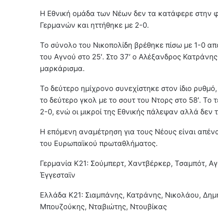
Η Εθνική ομάδα των Νέων δεν τα κατάφερε στην φ
Γερμανών και ηττήθηκε με 2-0.
Το σύνολο του Νικοπολίδη βρέθηκε πίσω με 1-0 απ
του Αγνού στο 25′. Στο 37′ ο Αλέξανδρος Κατράνη
μαρκάρισμα.
Το δεύτερο ημίχρονο συνεχίστηκε στον ίδιο ρυθμό
το δεύτερο γκολ με το σουτ του Ντορς στο 58′. Το
2-0, ενώ οι μικροί της Εθνικής πάλεψαν αλλά δεν
Η επόμενη αναμέτρηση για τους Νέους είναι απέναν
του Ευρωπαϊκού πρωταθλήματος.
Γερμανία Κ21: Σούμπερτ, Χαντβέρκερ, Τσαμπότ, Αγ
Έγγεσταϊν
Ελλάδα Κ21: Σιαμπάνης, Κατράνης, Νικολάου, Δημ
Μπουζούκης, Νταβιώτης, Ντουβίκας