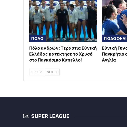
ΠΟΛΟ
Πόλο ανδρών: Τεράστια Εθνική
Εθνική Γυν
Ελλάδας κατέκτησε το Χρυσό
Παγκρήτιο 
στο Παγκόσμιο Κύπελλο!
Αγγλία
PREV
NEXT
SUPER LEAGUE