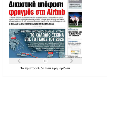
Τα
πρωτοσέλιδα
των
εφημερίδων