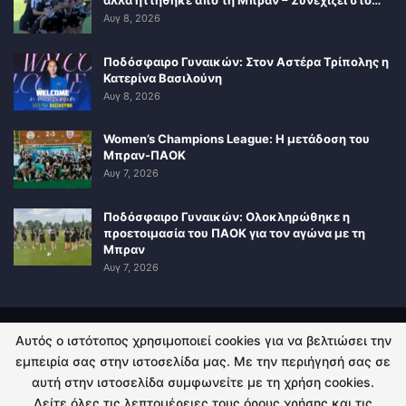
Αυγ 8, 2026
Ποδόσφαιρο Γυναικών: Στον Αστέρα Τρίπολης η
Κατερίνα Βασιλούνη
Αυγ 8, 2026
Women’s Champions League: Η μετάδοση του
Μπραν-ΠΑΟΚ
Αυγ 7, 2026
Ποδόσφαιρο Γυναικών: Ολοκληρώθηκε η
προετοιμασία του ΠΑΟΚ για τον αγώνα με τη
Μπραν
Αυγ 7, 2026
Αυτός ο ιστότοπος χρησιμοποιεί cookies για να βελτιώσει την
ΠΟΛΙΤΙΚΗ ΑΠΟΡΡΗΤΟΥ
ΕΠΙΚΟΙΝΩΝΙΑ
εμπειρία σας στην ιστοσελίδα μας. Με την περιήγησή σας σε
αυτή στην ιστοσελίδα συμφωνείτε με τη χρήση cookies.
© 2026 - Kingsport.gr. All Rights Reserved.
Δείτε όλες τις λεπτομέρειες τους όρους χρήσης και τις