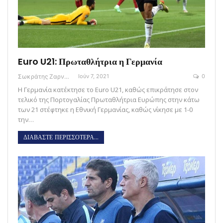
Euro U21: Πρωταθλήτρια η Γερμανία
Σωκράτης Ζαρναβέλης
Ιούν 7, 2021
0
Η Γερμανία κατέκτησε το Euro U21, καθώς επικράτησε στον
τελικό της Πορτογαλίας Πρωταθλήτρια Ευρώπης στην κάτω
των 21 στέφτηκε η Eθνική Γερμανίας, καθώς νίκησε με 1-0
την…
ΔΙΑΒΑΣΤΕ ΠΕΡΙΣΣΟΤΕΡΑ...