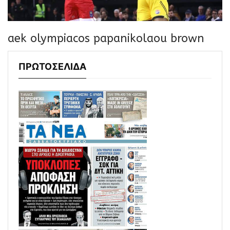
aek olympiacos papanikolaou brown
ΠΡΩΤΟΣΕΛΙΔΑ