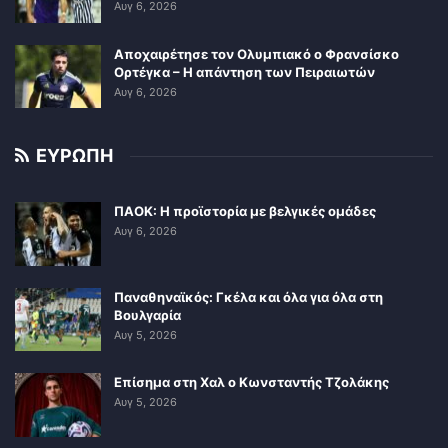
Αυγ 6, 2026
Αποχαιρέτησε τον Ολυμπιακό ο Φρανσίσκο
Ορτέγκα – Η απάντηση των Πειραιωτών
Αυγ 6, 2026
ΕΥΡΩΠΗ
ΠΑΟΚ: Η προϊστορία με βελγικές ομάδες
Αυγ 6, 2026
Παναθηναϊκός: Γκέλα και όλα για όλα στη
Βουλγαρία
Αυγ 5, 2026
Επίσημα στη Χαλ ο Κωνσταντής Τζολάκης
Αυγ 5, 2026