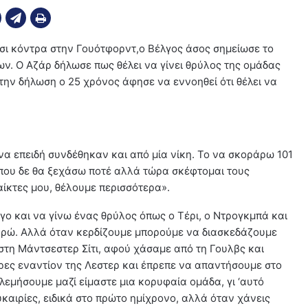
λσι κόντρα στην Γουότφορντ,ο Βέλγος άσος σημείωσε το
. Ο Αζάρ δήλωσε πως θέλει να γίνει θρύλος της ομάδας
την δήλωση ο 25 χρόνος άφησε να εννοηθεί ότι θέλει να
να επειδή συνδέθηκαν και από μία νίκη. Το να σκοράρω 101
 που δε θα ξεχάσω ποτέ αλλά τώρα σκέφτομαι τους
αίκτες μου, θέλουμε περισσότερα».
 και να γίνω ένας θρύλος όπως ο Τέρι, ο Ντρογκμπά και
ρώ. Αλλά όταν κερδίζουμε μπορούμε να διασκεδάζουμε
στη Μάντσεστερ Σίτι, αφού χάσαμε από τη Γουλβς και
έρες εναντίον της Λεστερ και έπρεπε να απαντήσουμε στο
εμήσουμε μαζί είμαστε μια κορυφαία ομάδα, γι ‘αυτό
καιρίες, ειδικά στο πρώτο ημίχρονο, αλλά όταν χάνεις