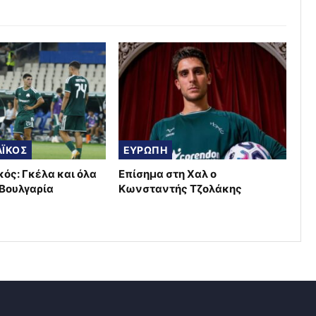
ΪΚΟΣ
ΕΥΡΩΠΗ
ός: Γκέλα και όλα
Επίσημα στη Χαλ ο
 Βουλγαρία
Κωνσταντής Τζολάκης