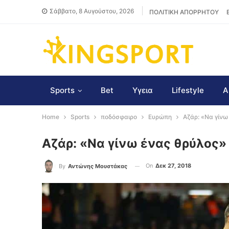
Σάββατο, 8 Αυγούστου, 2026
ΠΟΛΙΤΙΚΗ ΑΠΟΡΡΗΤΟΥ
Sports
Bet
Υγεια
Lifestyle
Α
Home
Sports
ποδόσφαιρο
Ευρώπη
Αζάρ: «Να γίνω
Αζάρ: «Να γίνω ένας θρύλος»
On
Δεκ 27, 2018
By
Αντώνης Μουστάκας