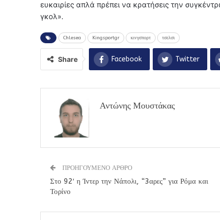
ευκαιρίες απλά πρέπει να κρατήσεις την συγκέντ
γκολ».
Chlesea
Kingsportgr
κινγσπορτ
τσελσι
Share
Facebook
Twitter
Αντώνης Μουστάκας
ΠΡΟΗΓΟΥΜΕΝΟ ΑΡΘΡΟ
Στο 92′ η Ίντερ την Νάπολι, “3αρες” για Ρόμα και
Τορίνο