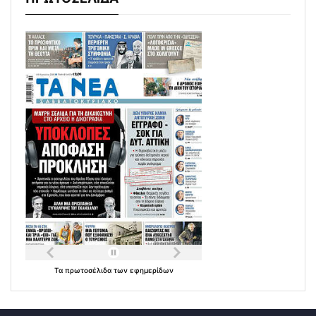
Τα
πρωτοσέλιδα
των
εφημερίδων