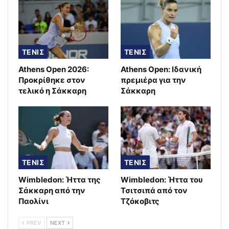
ΤΕΝΙΣ
ΤΕΝΙΣ
Athens Open 2026:
Athens Open: Ιδανική
Προκρίθηκε στον
πρεμιέρα για την
τελικό η Σάκκαρη
Σάκκαρη
ΤΕΝΙΣ
ΤΕΝΙΣ
Wimbledon: Ήττα της
Wimbledon: Ήττα του
Σάκκαρη από την
Τσιτσιπά από τον
Παολίνι
Τζόκοβιτς
PREV
NEXT