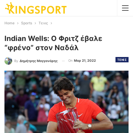
Home
Sports
Τενις
Indian Wells: Ο Φριτζ έβαλε
“φρένο” στον Ναδάλ
ΤΕΝΙΣ
On
Μαρ 21, 2022
By
Δημήτρης Μαγγανάρης