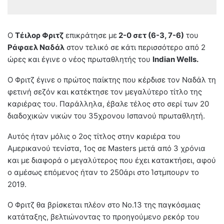
O
Τέιλορ Φριτζ
επικράτησε με
2-0 σετ (6-3, 7-6)
του
Ράφαελ Ναδάλ
στον τελικό σε κάτι περισσότερο από 2
ώρες και έγινε ο νέος πρωταθλητής του
Indian Wells.
Ο Φριτζ έγινε ο πρώτος παίκτης που κέρδισε τον Ναδάλ τη
φετινή σεζόν και κατέκτησε τον μεγαλύτερο τίτλο της
καριέρας του. Παράλληλα, έβαλε τέλος στο σερί των 20
διαδοχικών νικών του 35χρονου Ισπανού πρωταθλητή.
Αυτός ήταν μόλις ο 2ος τίτλος στην καριέρα του
Αμερικανού τενίστα, 1ος σε Masters μετά από 3 χρόνια
και με διαφορά ο μεγαλύτερος που έχει κατακτήσει, αφού
ο αμέσως επόμενος ήταν το 250άρι στο Ίστμπουρν το
2019.
Ο Φριτζ θα βρίσκεται πλέον στο Νο.13 της παγκόσμιας
κατάταξης, βελτιώνοντας το προηγούμενο ρεκόρ του