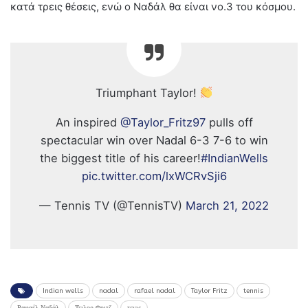
κατά τρεις θέσεις, ενώ ο Ναδάλ θα είναι νο.3 του κόσμου.
Triumphant Taylor!
An inspired
@Taylor_Fritz97
pulls off
spectacular win over Nadal 6-3 7-6 to win
the biggest title of his career!
#IndianWells
pic.twitter.com/lxWCRvSji6
— Tennis TV (@TennisTV)
March 21, 2022
Indian wells
nadal
rafael nadal
Taylor Fritz
tennis
Ραφαέλ Ναδάλ
Τειλορ Φριτζ
τενις